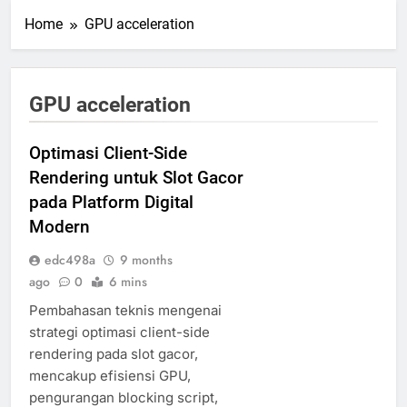
Home
GPU acceleration
GPU acceleration
Optimasi Client-Side
Rendering untuk Slot Gacor
pada Platform Digital
Modern
edc498a
9 months
ago
0
6 mins
Pembahasan teknis mengenai
strategi optimasi client-side
rendering pada slot gacor,
mencakup efisiensi GPU,
pengurangan blocking script,