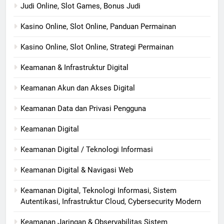
Judi Online, Slot Games, Bonus Judi
Kasino Online, Slot Online, Panduan Permainan
Kasino Online, Slot Online, Strategi Permainan
Keamanan & Infrastruktur Digital
Keamanan Akun dan Akses Digital
Keamanan Data dan Privasi Pengguna
Keamanan Digital
Keamanan Digital / Teknologi Informasi
Keamanan Digital & Navigasi Web
Keamanan Digital, Teknologi Informasi, Sistem
Autentikasi, Infrastruktur Cloud, Cybersecurity Modern
Keamanan Jaringan & Observabilitas Sistem