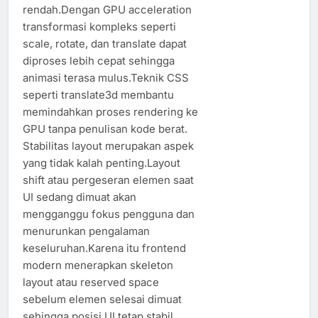
rendah.Dengan GPU acceleration
transformasi kompleks seperti
scale, rotate, dan translate dapat
diproses lebih cepat sehingga
animasi terasa mulus.Teknik CSS
seperti translate3d membantu
memindahkan proses rendering ke
GPU tanpa penulisan kode berat.
Stabilitas layout merupakan aspek
yang tidak kalah penting.Layout
shift atau pergeseran elemen saat
UI sedang dimuat akan
mengganggu fokus pengguna dan
menurunkan pengalaman
keseluruhan.Karena itu frontend
modern menerapkan skeleton
layout atau reserved space
sebelum elemen selesai dimuat
sehingga posisi UI tetap stabil