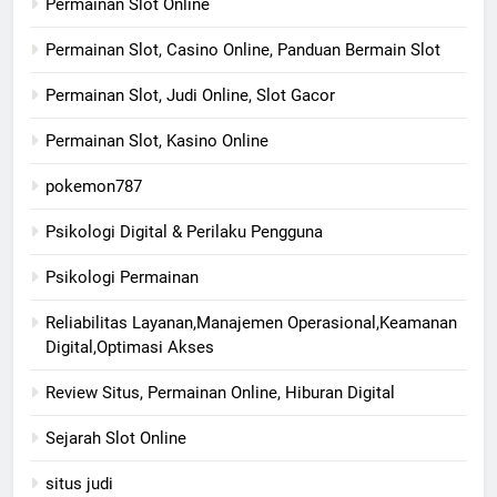
Permainan Slot Online
Permainan Slot, Casino Online, Panduan Bermain Slot
Permainan Slot, Judi Online, Slot Gacor
Permainan Slot, Kasino Online
pokemon787
Psikologi Digital & Perilaku Pengguna
Psikologi Permainan
Reliabilitas Layanan,Manajemen Operasional,Keamanan
Digital,Optimasi Akses
Review Situs, Permainan Online, Hiburan Digital
Sejarah Slot Online
situs judi