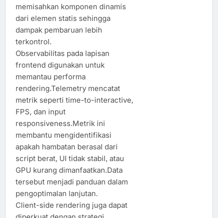
memisahkan komponen dinamis
dari elemen statis sehingga
dampak pembaruan lebih
terkontrol.
Observabilitas pada lapisan
frontend digunakan untuk
memantau performa
rendering.Telemetry mencatat
metrik seperti time-to-interactive,
FPS, dan input
responsiveness.Metrik ini
membantu mengidentifikasi
apakah hambatan berasal dari
script berat, UI tidak stabil, atau
GPU kurang dimanfaatkan.Data
tersebut menjadi panduan dalam
pengoptimalan lanjutan.
Client-side rendering juga dapat
diperkuat dengan strategi