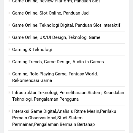
Game Online, Review Platform, Panduan Slot
Game Online, Slot Online, Panduan Judi
Game Online, Teknologi Digital, Panduan Slot Interaktif
Game Online, UX/UI Design, Teknologi Game
Gaming & Teknologi
Gaming Trends, Game Design, Audio in Games
Gaming, Role-Playing Game, Fantasy World,
Rekomendasi Game
Infrastruktur Teknologi, Pemeliharaan Sistem, Keandalan
Teknologi, Pengalaman Pengguna
Interaksi Game Digital,Analisis Ritme Mesin,Perilaku
Pemain Observasional,Studi Sistem
Permainan,Pengalaman Bermain Bertahap