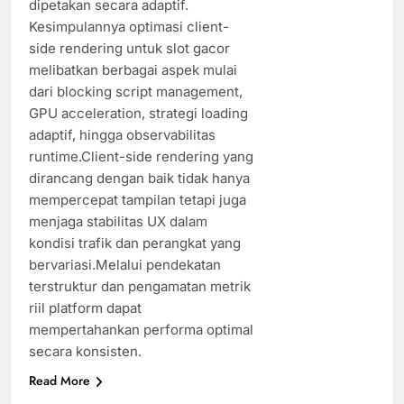
dipetakan secara adaptif.
Kesimpulannya optimasi client-
side rendering untuk slot gacor
melibatkan berbagai aspek mulai
dari blocking script management,
GPU acceleration, strategi loading
adaptif, hingga observabilitas
runtime.Client-side rendering yang
dirancang dengan baik tidak hanya
mempercepat tampilan tetapi juga
menjaga stabilitas UX dalam
kondisi trafik dan perangkat yang
bervariasi.Melalui pendekatan
terstruktur dan pengamatan metrik
riil platform dapat
mempertahankan performa optimal
secara konsisten.
Read More