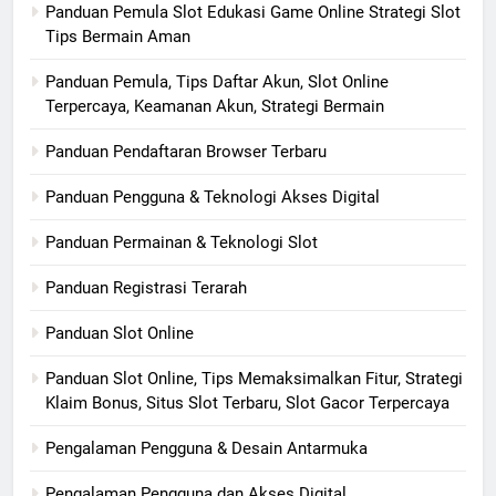
Panduan Pemula Slot Edukasi Game Online Strategi Slot
Tips Bermain Aman
Panduan Pemula, Tips Daftar Akun, Slot Online
Terpercaya, Keamanan Akun, Strategi Bermain
Panduan Pendaftaran Browser Terbaru
Panduan Pengguna & Teknologi Akses Digital
Panduan Permainan & Teknologi Slot
Panduan Registrasi Terarah
Panduan Slot Online
Panduan Slot Online, Tips Memaksimalkan Fitur, Strategi
Klaim Bonus, Situs Slot Terbaru, Slot Gacor Terpercaya
Pengalaman Pengguna & Desain Antarmuka
Pengalaman Pengguna dan Akses Digital