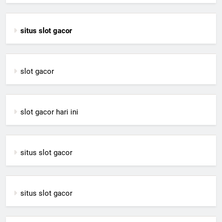
situs slot gacor
slot gacor
slot gacor hari ini
situs slot gacor
situs slot gacor