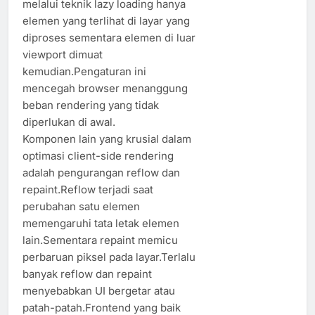
melalui teknik lazy loading hanya
elemen yang terlihat di layar yang
diproses sementara elemen di luar
viewport dimuat
kemudian.Pengaturan ini
mencegah browser menanggung
beban rendering yang tidak
diperlukan di awal.
Komponen lain yang krusial dalam
optimasi client-side rendering
adalah pengurangan reflow dan
repaint.Reflow terjadi saat
perubahan satu elemen
memengaruhi tata letak elemen
lain.Sementara repaint memicu
perbaruan piksel pada layar.Terlalu
banyak reflow dan repaint
menyebabkan UI bergetar atau
patah-patah.Frontend yang baik