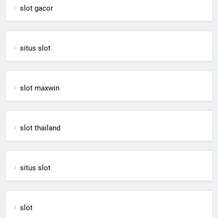
slot gacor
situs slot
slot maxwin
slot thailand
situs slot
slot