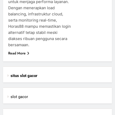
untuk menjaga performa layanan.
Dengan menerapkan load
balancing, infrastruktur cloud,
serta monitoring real-time,
Horas88 mampu memastikan login
alternatif tetap stabil meski
diakses ribuan pengguna secara
bersamaan.
Read More
situs slot gacor
slot gacor