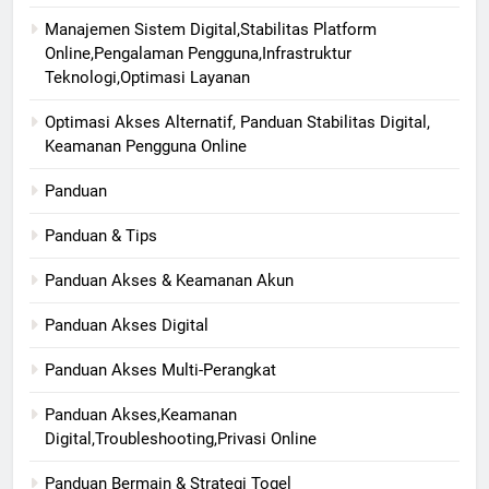
Manajemen Sistem Digital,Stabilitas Platform
Online,Pengalaman Pengguna,Infrastruktur
Teknologi,Optimasi Layanan
Optimasi Akses Alternatif, Panduan Stabilitas Digital,
Keamanan Pengguna Online
Panduan
Panduan & Tips
Panduan Akses & Keamanan Akun
Panduan Akses Digital
Panduan Akses Multi-Perangkat
Panduan Akses,Keamanan
Digital,Troubleshooting,Privasi Online
Panduan Bermain & Strategi Togel