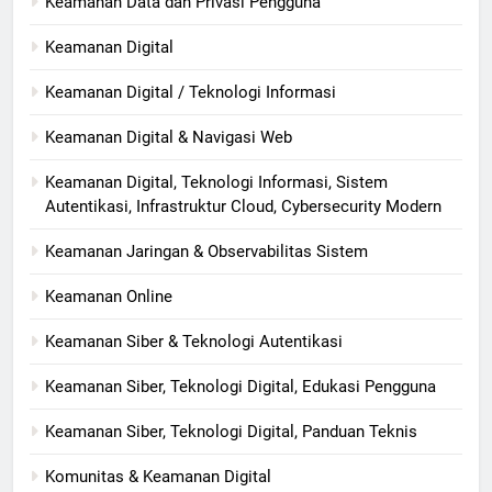
Keamanan Data dan Privasi Pengguna
Keamanan Digital
Keamanan Digital / Teknologi Informasi
Keamanan Digital & Navigasi Web
Keamanan Digital, Teknologi Informasi, Sistem
Autentikasi, Infrastruktur Cloud, Cybersecurity Modern
Keamanan Jaringan & Observabilitas Sistem
Keamanan Online
Keamanan Siber & Teknologi Autentikasi
Keamanan Siber, Teknologi Digital, Edukasi Pengguna
Keamanan Siber, Teknologi Digital, Panduan Teknis
Komunitas & Keamanan Digital