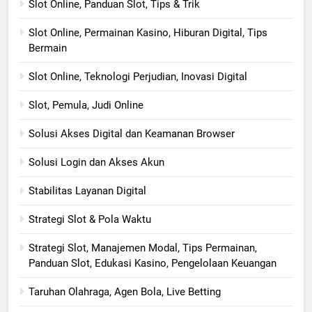
Slot Online, Panduan Slot, Tips & Trik
Slot Online, Permainan Kasino, Hiburan Digital, Tips
Bermain
Slot Online, Teknologi Perjudian, Inovasi Digital
Slot, Pemula, Judi Online
Solusi Akses Digital dan Keamanan Browser
Solusi Login dan Akses Akun
Stabilitas Layanan Digital
Strategi Slot & Pola Waktu
Strategi Slot, Manajemen Modal, Tips Permainan,
Panduan Slot, Edukasi Kasino, Pengelolaan Keuangan
Taruhan Olahraga, Agen Bola, Live Betting