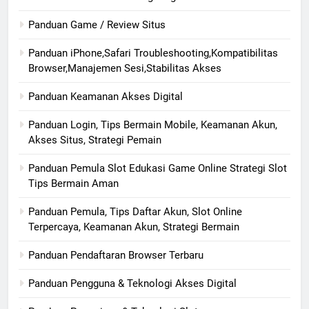
Panduan Game / Review Situs
Panduan iPhone,Safari Troubleshooting,Kompatibilitas
Browser,Manajemen Sesi,Stabilitas Akses
Panduan Keamanan Akses Digital
Panduan Login, Tips Bermain Mobile, Keamanan Akun,
Akses Situs, Strategi Pemain
Panduan Pemula Slot Edukasi Game Online Strategi Slot
Tips Bermain Aman
Panduan Pemula, Tips Daftar Akun, Slot Online
Terpercaya, Keamanan Akun, Strategi Bermain
Panduan Pendaftaran Browser Terbaru
Panduan Pengguna & Teknologi Akses Digital