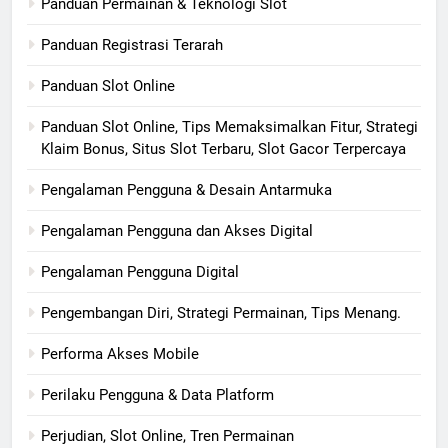
Panduan Permainan & Teknologi Slot
Panduan Registrasi Terarah
Panduan Slot Online
Panduan Slot Online, Tips Memaksimalkan Fitur, Strategi
Klaim Bonus, Situs Slot Terbaru, Slot Gacor Terpercaya
Pengalaman Pengguna & Desain Antarmuka
Pengalaman Pengguna dan Akses Digital
Pengalaman Pengguna Digital
Pengembangan Diri, Strategi Permainan, Tips Menang.
Performa Akses Mobile
Perilaku Pengguna & Data Platform
Perjudian, Slot Online, Tren Permainan