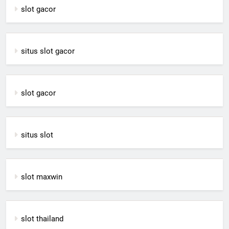
slot gacor
situs slot gacor
slot gacor
situs slot
slot maxwin
slot thailand