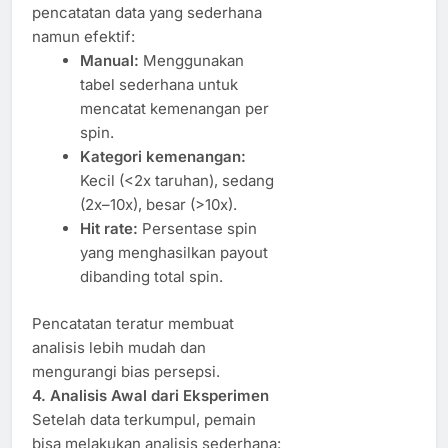
pencatatan data yang sederhana
namun efektif:
Manual:
Menggunakan
tabel sederhana untuk
mencatat kemenangan per
spin.
Kategori kemenangan:
Kecil (<2x taruhan), sedang
(2x–10x), besar (>10x).
Hit rate:
Persentase spin
yang menghasilkan payout
dibanding total spin.
Pencatatan teratur membuat
analisis lebih mudah dan
mengurangi bias persepsi.
4. Analisis Awal dari Eksperimen
Setelah data terkumpul, pemain
bisa melakukan analisis sederhana: