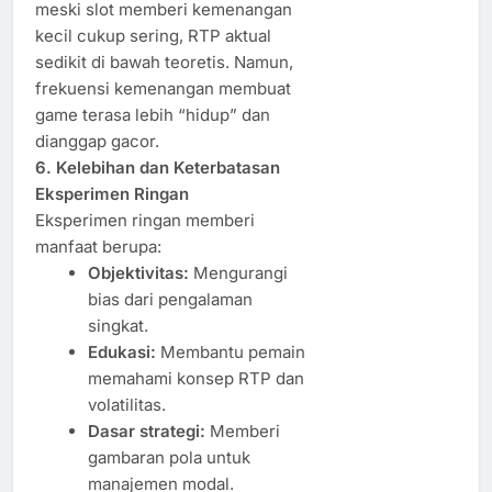
meski slot memberi kemenangan
kecil cukup sering, RTP aktual
sedikit di bawah teoretis. Namun,
frekuensi kemenangan membuat
game terasa lebih “hidup” dan
dianggap gacor.
6. Kelebihan dan Keterbatasan
Eksperimen Ringan
Eksperimen ringan memberi
manfaat berupa:
Objektivitas:
Mengurangi
bias dari pengalaman
singkat.
Edukasi:
Membantu pemain
memahami konsep RTP dan
volatilitas.
Dasar strategi:
Memberi
gambaran pola untuk
manajemen modal.