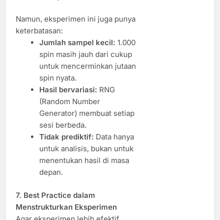
Namun, eksperimen ini juga punya
keterbatasan:
Jumlah sampel kecil:
1.000
spin masih jauh dari cukup
untuk mencerminkan jutaan
spin nyata.
Hasil bervariasi:
RNG
(Random Number
Generator) membuat setiap
sesi berbeda.
Tidak prediktif:
Data hanya
untuk analisis, bukan untuk
menentukan hasil di masa
depan.
7. Best Practice dalam
Menstrukturkan Eksperimen
Agar eksperimen lebih efektif,