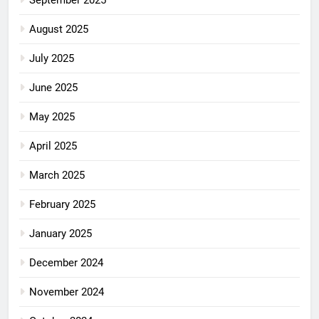
September 2025
August 2025
July 2025
June 2025
May 2025
April 2025
March 2025
February 2025
January 2025
December 2024
November 2024