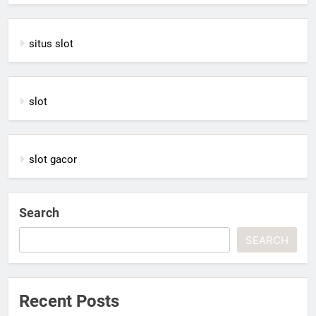
situs slot
slot
slot gacor
Search
SEARCH
Recent Posts