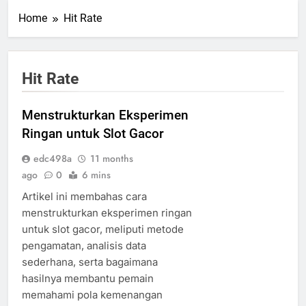
Home
Hit Rate
Hit Rate
Menstrukturkan Eksperimen
Ringan untuk Slot Gacor
edc498a
11 months
ago
0
6 mins
Artikel ini membahas cara
menstrukturkan eksperimen ringan
untuk slot gacor, meliputi metode
pengamatan, analisis data
sederhana, serta bagaimana
hasilnya membantu pemain
memahami pola kemenangan