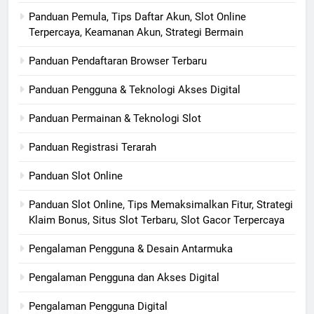
Panduan Pemula, Tips Daftar Akun, Slot Online
Terpercaya, Keamanan Akun, Strategi Bermain
Panduan Pendaftaran Browser Terbaru
Panduan Pengguna & Teknologi Akses Digital
Panduan Permainan & Teknologi Slot
Panduan Registrasi Terarah
Panduan Slot Online
Panduan Slot Online, Tips Memaksimalkan Fitur, Strategi
Klaim Bonus, Situs Slot Terbaru, Slot Gacor Terpercaya
Pengalaman Pengguna & Desain Antarmuka
Pengalaman Pengguna dan Akses Digital
Pengalaman Pengguna Digital