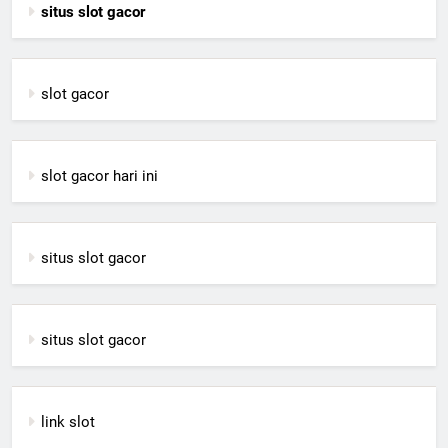
situs slot gacor
slot gacor
slot gacor hari ini
situs slot gacor
situs slot gacor
link slot