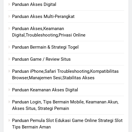
Panduan Akses Digital
Panduan Akses Multi-Perangkat
Panduan Akses,Keamanan
Digital,Troubleshooting,Privasi Online
Panduan Bermain & Strategi Togel
Panduan Game / Review Situs
Panduan iPhone,Safari Troubleshooting,Kompatibilitas
Browser,Manajemen Sesi,Stabilitas Akses
Panduan Keamanan Akses Digital
Panduan Login, Tips Bermain Mobile, Keamanan Akun,
Akses Situs, Strategi Pemain
Panduan Pemula Slot Edukasi Game Online Strategi Slot
Tips Bermain Aman