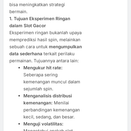
bisa meningkatkan strategi
bermain.
1. Tujuan Eksperimen Ringan
dalam Slot Gacor
Eksperimen ringan bukanlah upaya
memprediksi hasil spin, melainkan
sebuah cara untuk
mengumpulkan
data sederhana
terkait perilaku
permainan. Tujuannya antara lain:
Mengukur hit rate:
Seberapa sering
kemenangan muncul dalam
sejumlah spin.
Menganalisis distribusi
kemenangan:
Menilai
perbandingan kemenangan
kecil, sedang, dan besar.
Menguji volatilitas:
Mengetahui apakah slot