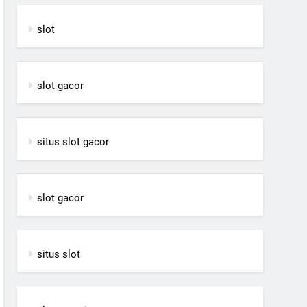
slot
slot gacor
situs slot gacor
slot gacor
situs slot