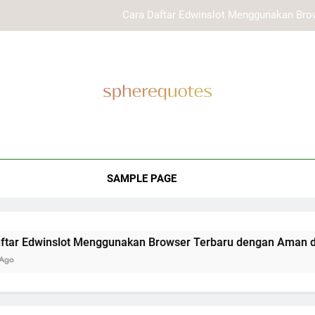
Cara Daftar Edwinslot Menggunakan Bro
Daftar Lebah4D dengan 
Panduan Mengenal
Cara Mengatasi Kendala Saat Le
ere Quotes
Cara Daftar Edwinslot Menggunakan Bro
utipan Motivasi Dan Inspirasi Harian Dari Sphere Quotes. Unt
Daftar Lebah4D dengan 
SAMPLE PAGE
Panduan Mengenal
lot Menggunakan Browser Terbaru dengan Aman dan Praktis