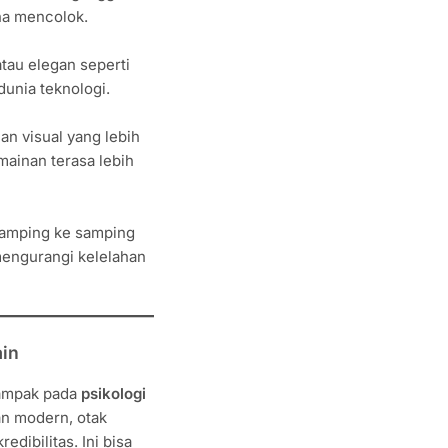
rna mencolok.
atau elegan seperti
dunia teknologi.
n visual yang lebih
ainan terasa lebih
samping ke samping
mengurangi kelelahan
ain
dampak pada
psikologi
dan modern, otak
dibilitas. Ini bisa