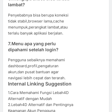
lambat?
Penyebabnya bisa berupa koneksi
tidak stabil,browser lama,cache
menumpuk,perangkat lambat,atau
terlalu banyak aplikasi berjalan.
7.Menu apa yang perlu
dipahami setelah login?
Pengguna sebaiknya memahami
dashboard,profil,pengaturan
akun,dan pusat bantuan agar
navigasi lebih cepat dan terarah.
Internal Linking Suggestion
1.Cara Memahami Fungsi Lebah4D
Alternatif dengan Mudah
2.Lebah4D Alternatif dan Pentingnya
Keamanan Akun Pengguna