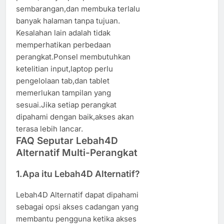
sembarangan,dan membuka terlalu
banyak halaman tanpa tujuan.
Kesalahan lain adalah tidak
memperhatikan perbedaan
perangkat.Ponsel membutuhkan
ketelitian input,laptop perlu
pengelolaan tab,dan tablet
memerlukan tampilan yang
sesuai.Jika setiap perangkat
dipahami dengan baik,akses akan
terasa lebih lancar.
FAQ Seputar Lebah4D
Alternatif Multi-Perangkat
1.Apa itu Lebah4D Alternatif?
Lebah4D Alternatif dapat dipahami
sebagai opsi akses cadangan yang
membantu pengguna ketika akses