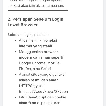
aplikasi atau izin akses tambahan.
2. Persiapan Sebelum Login
Lewat Browser
Sebelum login, pastikan:
Anda memiliki
koneksi
internet yang stabil
Menggunakan
browser
modern dan aman
seperti
Google Chrome, Mozilla
Firefox, atau Safari
Alamat situs yang digunakan
adalah
resmi dan aman
(HTTPS)
, yakni
https://www.kaya787.com
Fitur
JavaScript dan cookie
diaktifkan
di pengaturan