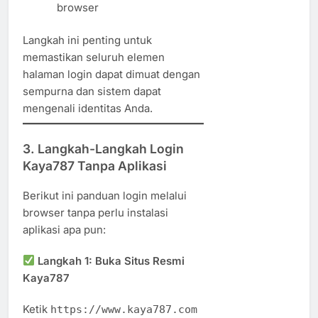
browser
Langkah ini penting untuk
memastikan seluruh elemen
halaman login dapat dimuat dengan
sempurna dan sistem dapat
mengenali identitas Anda.
3. Langkah-Langkah Login
Kaya787 Tanpa Aplikasi
Berikut ini panduan login melalui
browser tanpa perlu instalasi
aplikasi apa pun:
Langkah 1: Buka Situs Resmi
Kaya787
Ketik
https://www.kaya787.com