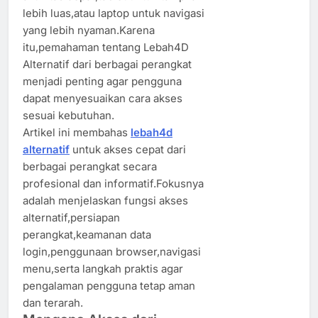
lebih luas,atau laptop untuk navigasi
yang lebih nyaman.Karena
itu,pemahaman tentang Lebah4D
Alternatif dari berbagai perangkat
menjadi penting agar pengguna
dapat menyesuaikan cara akses
sesuai kebutuhan.
Artikel ini membahas
lebah4d
alternatif
untuk akses cepat dari
berbagai perangkat secara
profesional dan informatif.Fokusnya
adalah menjelaskan fungsi akses
alternatif,persiapan
perangkat,keamanan data
login,penggunaan browser,navigasi
menu,serta langkah praktis agar
pengalaman pengguna tetap aman
dan terarah.