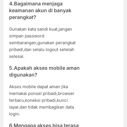
4.Bagaimana menjaga
keamanan akun di banyak
perangkat?
Gunakan kata sandi kuat,jangan
simpan password
sembarangan,gunakan perangkat
pribadi,dan selalu logout setelah
selesai.
5.Apakah akses mobile aman
digunakan?
Akses mobile dapat aman jika
memakai ponsel pribadi,browser
terbaru,koneksi pribadi,kunci
layar,dan tidak membagikan data
login.
6.Mengapa akses bisa terasa