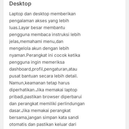
Desktop
Laptop dan desktop memberikan
pengalaman akses yang lebih
luas.Layar besar membantu
pengguna membaca instruksi lebih
jelas,memahami menu,dan
mengelola akun dengan lebih
nyaman.Perangkat ini cocok ketika
pengguna ingin memeriksa
dashboard,profil,pengaturan,atau
pusat bantuan secara lebih detail.
Namun,keamanan tetap harus
diperhatikan.Jika memakai laptop
pribadi,pastikan browser diperbarui
dan perangkat memiliki perlindungan
dasar.Jika memakai perangkat
bersama,jangan simpan kata sandi
otomatis dan pastikan keluar dari