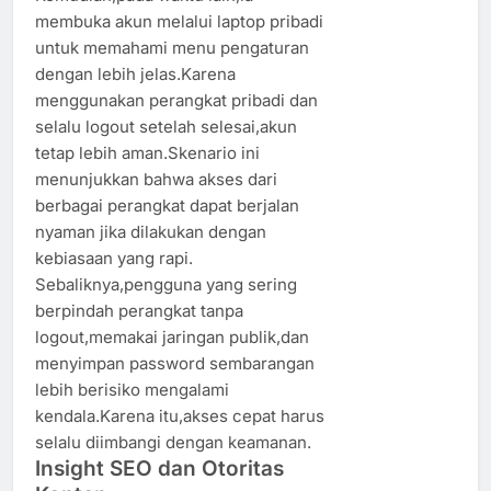
membuka akun melalui laptop pribadi
untuk memahami menu pengaturan
dengan lebih jelas.Karena
menggunakan perangkat pribadi dan
selalu logout setelah selesai,akun
tetap lebih aman.Skenario ini
menunjukkan bahwa akses dari
berbagai perangkat dapat berjalan
nyaman jika dilakukan dengan
kebiasaan yang rapi.
Sebaliknya,pengguna yang sering
berpindah perangkat tanpa
logout,memakai jaringan publik,dan
menyimpan password sembarangan
lebih berisiko mengalami
kendala.Karena itu,akses cepat harus
selalu diimbangi dengan keamanan.
Insight SEO dan Otoritas