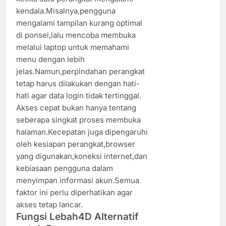
kendala.Misalnya,pengguna
mengalami tampilan kurang optimal
di ponsel,lalu mencoba membuka
melalui laptop untuk memahami
menu dengan lebih
jelas.Namun,perpindahan perangkat
tetap harus dilakukan dengan hati-
hati agar data login tidak tertinggal.
Akses cepat bukan hanya tentang
seberapa singkat proses membuka
halaman.Kecepatan juga dipengaruhi
oleh kesiapan perangkat,browser
yang digunakan,koneksi internet,dan
kebiasaan pengguna dalam
menyimpan informasi akun.Semua
faktor ini perlu diperhatikan agar
akses tetap lancar.
Fungsi Lebah4D Alternatif