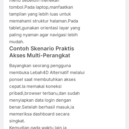
menu sebelum menekan
tombol.Pada laptop,manfaatkan
tampilan yang lebih luas untuk
memahami struktur halaman.Pada
tablet,gunakan orientasi layar yang
paling nyaman agar navigasi lebih
mudah.
Contoh Skenario Praktis
Akses Multi-Perangkat
Bayangkan seorang pengguna
membuka Lebah4D Alternatif melalui
ponsel saat membutuhkan akses
cepat.Ia memakai koneksi
pribadi,browser terbaru,dan sudah
menyiapkan data login dengan
benar.Setelah berhasil masuk,ia
memeriksa dashboard secara
singkat.
Kemudian,pada waktu lain,ia