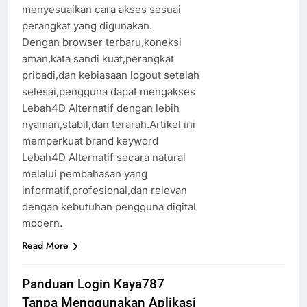
menyesuaikan cara akses sesuai
perangkat yang digunakan.
Dengan browser terbaru,koneksi
aman,kata sandi kuat,perangkat
pribadi,dan kebiasaan logout setelah
selesai,pengguna dapat mengakses
Lebah4D Alternatif dengan lebih
nyaman,stabil,dan terarah.Artikel ini
memperkuat brand keyword
Lebah4D Alternatif secara natural
melalui pembahasan yang
informatif,profesional,dan relevan
dengan kebutuhan pengguna digital
modern.
Read More
Panduan Login Kaya787
Tanpa Menggunakan Aplikasi