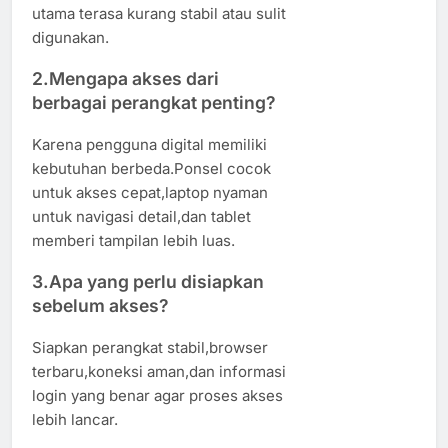
utama terasa kurang stabil atau sulit
digunakan.
2.Mengapa akses dari
berbagai perangkat penting?
Karena pengguna digital memiliki
kebutuhan berbeda.Ponsel cocok
untuk akses cepat,laptop nyaman
untuk navigasi detail,dan tablet
memberi tampilan lebih luas.
3.Apa yang perlu disiapkan
sebelum akses?
Siapkan perangkat stabil,browser
terbaru,koneksi aman,dan informasi
login yang benar agar proses akses
lebih lancar.