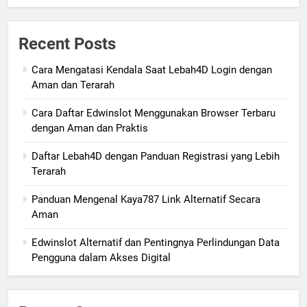
Recent Posts
Cara Mengatasi Kendala Saat Lebah4D Login dengan
Aman dan Terarah
Cara Daftar Edwinslot Menggunakan Browser Terbaru
dengan Aman dan Praktis
Daftar Lebah4D dengan Panduan Registrasi yang Lebih
Terarah
Panduan Mengenal Kaya787 Link Alternatif Secara
Aman
Edwinslot Alternatif dan Pentingnya Perlindungan Data
Pengguna dalam Akses Digital