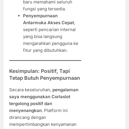
baru memahami seluruh
fungsi yang tersedia.
Penyempurnaan
Antarmuka Akses Cepat
,
seperti pencarian internal
yang bisa langsung
mengarahkan pengguna ke
fitur yang dibutuhkan.
Kesimpulan: Positif, Tapi
Tetap Butuh Penyempurnaan
Secara keseluruhan,
pengalaman
saya menggunakan Corlaslot
tergolong positif dan
menyenangkan
. Platform ini
dirancang dengan
mempertimbangkan kenyamanan