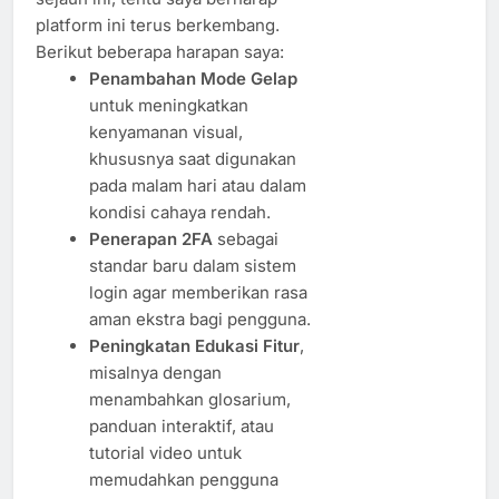
platform ini terus berkembang.
Berikut beberapa harapan saya:
Penambahan Mode Gelap
untuk meningkatkan
kenyamanan visual,
khususnya saat digunakan
pada malam hari atau dalam
kondisi cahaya rendah.
Penerapan 2FA
sebagai
standar baru dalam sistem
login agar memberikan rasa
aman ekstra bagi pengguna.
Peningkatan Edukasi Fitur
,
misalnya dengan
menambahkan glosarium,
panduan interaktif, atau
tutorial video untuk
memudahkan pengguna