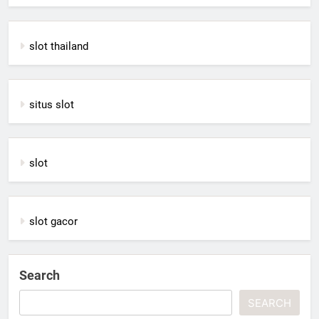
slot thailand
situs slot
slot
slot gacor
Search
SEARCH