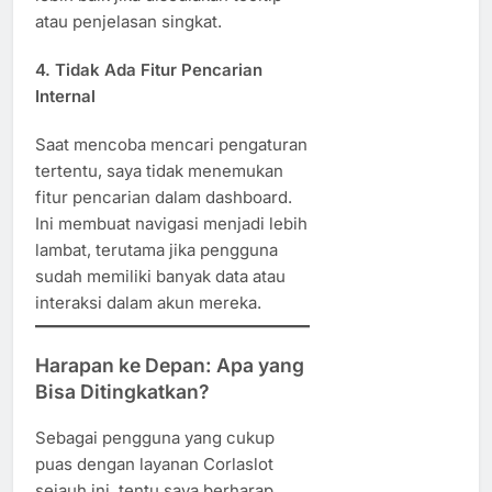
atau penjelasan singkat.
4.
Tidak Ada Fitur Pencarian
Internal
Saat mencoba mencari pengaturan
tertentu, saya tidak menemukan
fitur pencarian dalam dashboard.
Ini membuat navigasi menjadi lebih
lambat, terutama jika pengguna
sudah memiliki banyak data atau
interaksi dalam akun mereka.
Harapan ke Depan: Apa yang
Bisa Ditingkatkan?
Sebagai pengguna yang cukup
puas dengan layanan Corlaslot
sejauh ini, tentu saya berharap