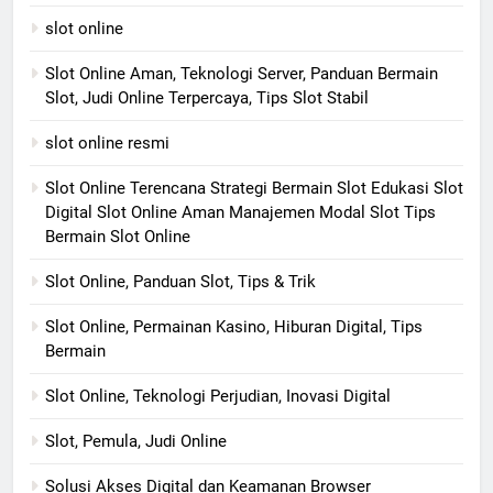
slot online
Slot Online Aman, Teknologi Server, Panduan Bermain
Slot, Judi Online Terpercaya, Tips Slot Stabil
slot online resmi
Slot Online Terencana Strategi Bermain Slot Edukasi Slot
Digital Slot Online Aman Manajemen Modal Slot Tips
Bermain Slot Online
Slot Online, Panduan Slot, Tips & Trik
Slot Online, Permainan Kasino, Hiburan Digital, Tips
Bermain
Slot Online, Teknologi Perjudian, Inovasi Digital
Slot, Pemula, Judi Online
Solusi Akses Digital dan Keamanan Browser