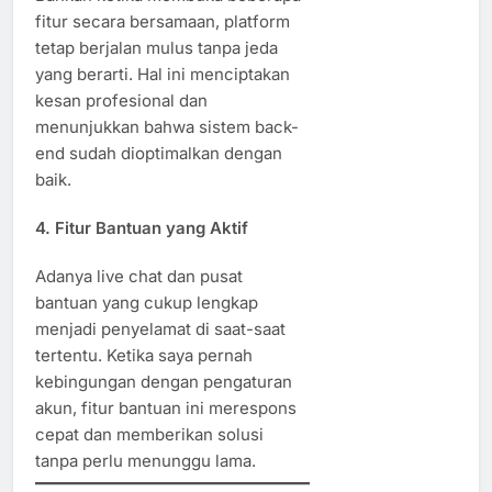
fitur secara bersamaan, platform
tetap berjalan mulus tanpa jeda
yang berarti. Hal ini menciptakan
kesan profesional dan
menunjukkan bahwa sistem back-
end sudah dioptimalkan dengan
baik.
4.
Fitur Bantuan yang Aktif
Adanya live chat dan pusat
bantuan yang cukup lengkap
menjadi penyelamat di saat-saat
tertentu. Ketika saya pernah
kebingungan dengan pengaturan
akun, fitur bantuan ini merespons
cepat dan memberikan solusi
tanpa perlu menunggu lama.