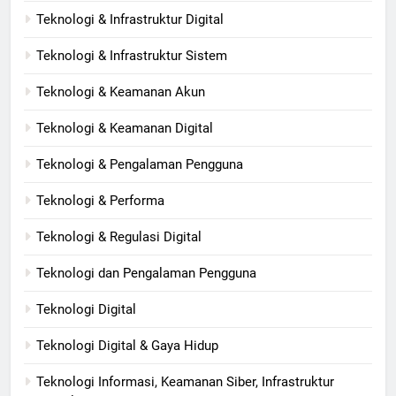
Teknologi & Infrastruktur Digital
Teknologi & Infrastruktur Sistem
Teknologi & Keamanan Akun
Teknologi & Keamanan Digital
Teknologi & Pengalaman Pengguna
Teknologi & Performa
Teknologi & Regulasi Digital
Teknologi dan Pengalaman Pengguna
Teknologi Digital
Teknologi Digital & Gaya Hidup
Teknologi Informasi, Keamanan Siber, Infrastruktur