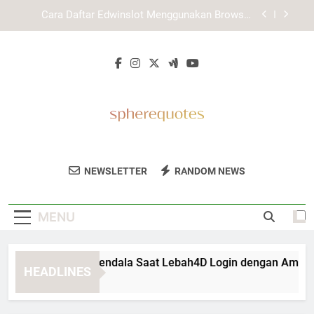
Skip
Daftar Lebah4D dengan Panduan Registrasi yang
to
Lebih Terarah
content
Panduan Mengenal Kaya787 Link Alternatif
Secara Aman
Cara Mengatasi Kendala Saat Lebah4D Login
dengan Aman dan Terarah
Cara Daftar Edwinslot Menggunakan Browser
Terbaru dengan Aman dan Praktis
Daftar Lebah4D dengan Panduan Registrasi yang
Lebih Terarah
Sphere Quotes
Dapatkan Kutipan Motivasi Dan Inspirasi
Panduan Mengenal Kaya787 Link Alternatif
NEWSLETTER
RANDOM NEWS
Secara Aman
Harian Dari Sphere Quotes. Untuk Semangat
Hidup Yang Lebih Positif.
MENU
ra Mengatasi Kendala Saat Lebah4D Login dengan Aman dan
HEADLINES
Months Ago