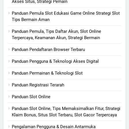
Akses Situs, Strategi Pemain
Panduan Pemula Slot Edukasi Game Online Strategi Slot
Tips Bermain Aman
Panduan Pemula, Tips Daftar Akun, Slot Online
Terpercaya, Keamanan Akun, Strategi Bermain
Panduan Pendaftaran Browser Terbaru
Panduan Pengguna & Teknologi Akses Digital
Panduan Permainan & Teknologi Slot
Panduan Registrasi Terarah
Panduan Slot Online
Panduan Slot Online, Tips Memaksimalkan Fitur, Strategi
Klaim Bonus, Situs Slot Terbaru, Slot Gacor Terpercaya
Pengalaman Pengguna & Desain Antarmuka