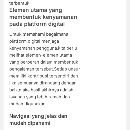
terbentuk.
Elemen utama yang
membentuk kenyamanan
pada platform digital
Untuk memahami bagaimana
platform digital menjaga
kenyamanan pengguna,kita perlu
melihat elemen-elemen utama
yang berperan dalam membentuk
pengalaman tersebut.Setiap unsur
memiliki kontribusi tersendiri,dan
jika semuanya dirancang dengan
baik,maka hasil akhirnya adalah
layanan yang lebih ramah dan
mudah digunakan.
Navigasi yang jelas dan
mudah dipahami