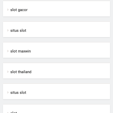
slot gacor
situs slot
slot maxwin
slot thailand
situs slot