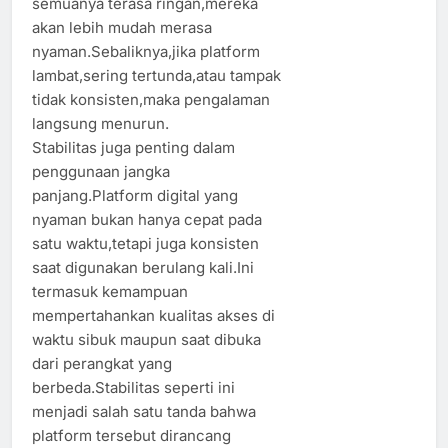
semuanya terasa ringan,mereka
akan lebih mudah merasa
nyaman.Sebaliknya,jika platform
lambat,sering tertunda,atau tampak
tidak konsisten,maka pengalaman
langsung menurun.
Stabilitas juga penting dalam
penggunaan jangka
panjang.Platform digital yang
nyaman bukan hanya cepat pada
satu waktu,tetapi juga konsisten
saat digunakan berulang kali.Ini
termasuk kemampuan
mempertahankan kualitas akses di
waktu sibuk maupun saat dibuka
dari perangkat yang
berbeda.Stabilitas seperti ini
menjadi salah satu tanda bahwa
platform tersebut dirancang