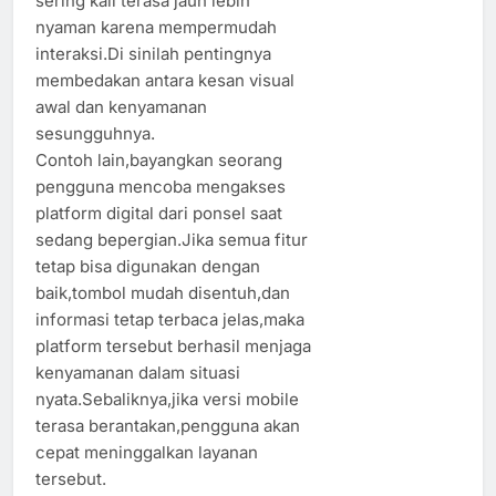
sering kali terasa jauh lebih
nyaman karena mempermudah
interaksi.Di sinilah pentingnya
membedakan antara kesan visual
awal dan kenyamanan
sesungguhnya.
Contoh lain,bayangkan seorang
pengguna mencoba mengakses
platform digital dari ponsel saat
sedang bepergian.Jika semua fitur
tetap bisa digunakan dengan
baik,tombol mudah disentuh,dan
informasi tetap terbaca jelas,maka
platform tersebut berhasil menjaga
kenyamanan dalam situasi
nyata.Sebaliknya,jika versi mobile
terasa berantakan,pengguna akan
cepat meninggalkan layanan
tersebut.