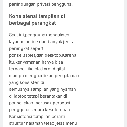
perlindungan privasi pengguna.
Konsistensi tampilan di
berbagai perangkat
Saat ini,pengguna mengakses
layanan online dari banyak jenis
perangkat seperti
ponsel,tablet,dan desktop.Karena
itu,kenyamanan hanya bisa
tercapai jika platform digital
mampu menghadirkan pengalaman
yang konsisten di
semuanya.Tampilan yang nyaman
di laptop tetapi berantakan di
ponsel akan merusak persepsi
pengguna secara keseluruhan.
Konsistensi tampilan berarti
struktur halaman tetap jelas,menu