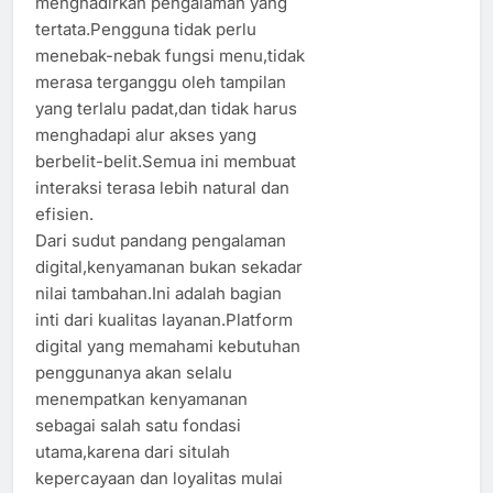
menghadirkan pengalaman yang
tertata.Pengguna tidak perlu
menebak-nebak fungsi menu,tidak
merasa terganggu oleh tampilan
yang terlalu padat,dan tidak harus
menghadapi alur akses yang
berbelit-belit.Semua ini membuat
interaksi terasa lebih natural dan
efisien.
Dari sudut pandang pengalaman
digital,kenyamanan bukan sekadar
nilai tambahan.Ini adalah bagian
inti dari kualitas layanan.Platform
digital yang memahami kebutuhan
penggunanya akan selalu
menempatkan kenyamanan
sebagai salah satu fondasi
utama,karena dari situlah
kepercayaan dan loyalitas mulai