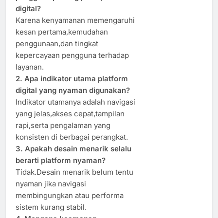
digital?
Karena kenyamanan memengaruhi
kesan pertama,kemudahan
penggunaan,dan tingkat
kepercayaan pengguna terhadap
layanan.
2. Apa indikator utama platform
digital yang nyaman digunakan?
Indikator utamanya adalah navigasi
yang jelas,akses cepat,tampilan
rapi,serta pengalaman yang
konsisten di berbagai perangkat.
3. Apakah desain menarik selalu
berarti platform nyaman?
Tidak.Desain menarik belum tentu
nyaman jika navigasi
membingungkan atau performa
sistem kurang stabil.