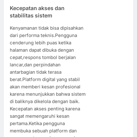
Kecepatan akses dan
stabilitas sistem
Kenyamanan tidak bisa dipisahkan
dari performa teknis.Pengguna
cenderung lebih puas ketika
halaman dapat dibuka dengan
cepat,respons tombol berjalan
lancar,dan perpindahan
antarbagian tidak terasa
berat.Platform digital yang stabil
akan memberi kesan profesional
karena menunjukkan bahwa sistem
di baliknya dikelola dengan baik.
Kecepatan akses penting karena
sangat memengaruhi kesan
pertama.Ketika pengguna
membuka sebuah platform dan