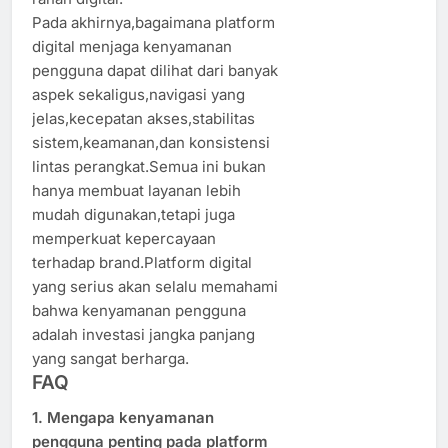
Pada akhirnya,bagaimana platform
digital menjaga kenyamanan
pengguna dapat dilihat dari banyak
aspek sekaligus,navigasi yang
jelas,kecepatan akses,stabilitas
sistem,keamanan,dan konsistensi
lintas perangkat.Semua ini bukan
hanya membuat layanan lebih
mudah digunakan,tetapi juga
memperkuat kepercayaan
terhadap brand.Platform digital
yang serius akan selalu memahami
bahwa kenyamanan pengguna
adalah investasi jangka panjang
yang sangat berharga.
FAQ
1. Mengapa kenyamanan
pengguna penting pada platform