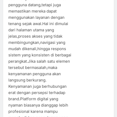
pengguna datang,tetapi juga
memastikan mereka dapat
menggunakan layanan dengan
tenang sejak awal.Hal ini dimulai
dari halaman utama yang
jelas,proses akses yang tidak
membingungkan,navigasi yang
mudah dikenali,hingga respons
sistem yang konsisten di berbagai
perangkat.Jika salah satu elemen
tersebut bermasalah,maka
kenyamanan pengguna akan
langsung berkurang.
Kenyamanan juga berhubungan
erat dengan persepsi terhadap
brand.Platform digital yang
nyaman biasanya dianggap lebih
profesional karena mampu