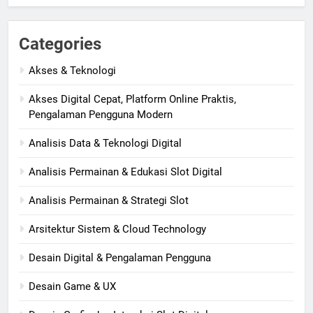
Categories
Akses & Teknologi
Akses Digital Cepat, Platform Online Praktis,
Pengalaman Pengguna Modern
Analisis Data & Teknologi Digital
Analisis Permainan & Edukasi Slot Digital
Analisis Permainan & Strategi Slot
Arsitektur Sistem & Cloud Technology
Desain Digital & Pengalaman Pengguna
Desain Game & UX