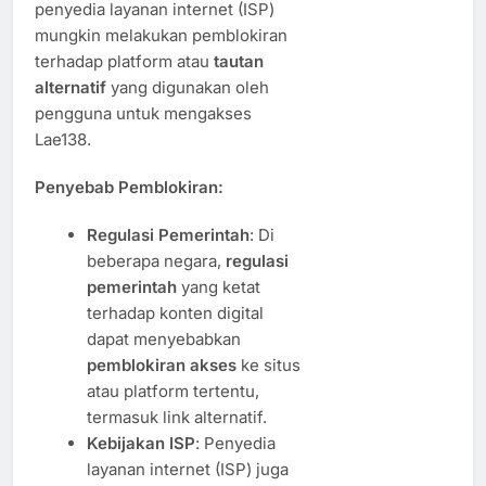
penyedia layanan internet (ISP)
mungkin melakukan pemblokiran
terhadap platform atau
tautan
alternatif
yang digunakan oleh
pengguna untuk mengakses
Lae138.
Penyebab Pemblokiran:
Regulasi Pemerintah
: Di
beberapa negara,
regulasi
pemerintah
yang ketat
terhadap konten digital
dapat menyebabkan
pemblokiran akses
ke situs
atau platform tertentu,
termasuk link alternatif.
Kebijakan ISP
: Penyedia
layanan internet (ISP) juga