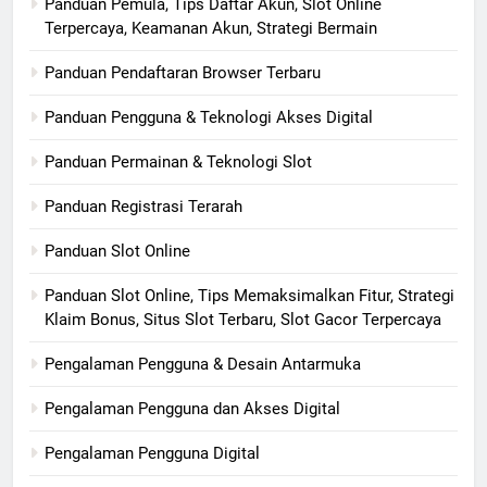
Panduan Pemula, Tips Daftar Akun, Slot Online
Terpercaya, Keamanan Akun, Strategi Bermain
Panduan Pendaftaran Browser Terbaru
Panduan Pengguna & Teknologi Akses Digital
Panduan Permainan & Teknologi Slot
Panduan Registrasi Terarah
Panduan Slot Online
Panduan Slot Online, Tips Memaksimalkan Fitur, Strategi
Klaim Bonus, Situs Slot Terbaru, Slot Gacor Terpercaya
Pengalaman Pengguna & Desain Antarmuka
Pengalaman Pengguna dan Akses Digital
Pengalaman Pengguna Digital