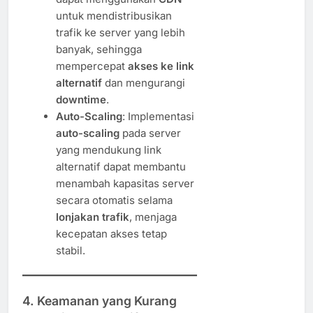
untuk mendistribusikan
trafik ke server yang lebih
banyak, sehingga
mempercepat
akses ke link
alternatif
dan mengurangi
downtime
.
Auto-Scaling
: Implementasi
auto-scaling
pada server
yang mendukung link
alternatif dapat membantu
menambah kapasitas server
secara otomatis selama
lonjakan trafik
, menjaga
kecepatan akses tetap
stabil.
4.
Keamanan yang Kurang