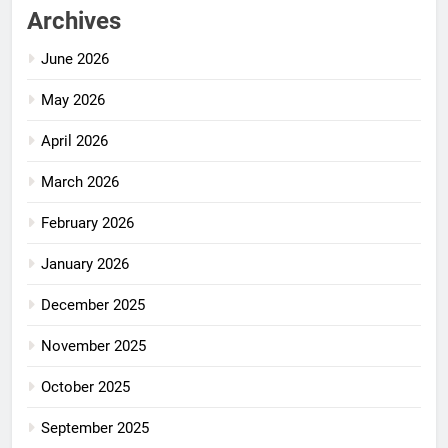
Archives
June 2026
May 2026
April 2026
March 2026
February 2026
January 2026
December 2025
November 2025
October 2025
September 2025