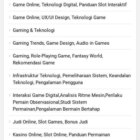
Game Online, Teknologi Digital, Panduan Slot Interaktif
Game Online, UX/UI Design, Teknologi Game
Gaming & Teknologi
Gaming Trends, Game Design, Audio in Games
Gaming, Role-Playing Game, Fantasy World,
Rekomendasi Game
Infrastruktur Teknologi, Pemeliharaan Sistem, Keandalan
Teknologi, Pengalaman Pengguna
Interaksi Game Digital,Analisis Ritme Mesin,Perilaku
Pemain Observasional,Studi Sistem
Permainan,Pengalaman Bermain Bertahap
Judi Online, Slot Games, Bonus Judi
Kasino Online, Slot Online, Panduan Permainan