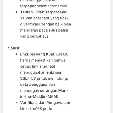
terpapar
selama transmisi.
Tautan Tidak Terpercaya
:
Tautan alternatif yang tidak
diverifikasi dengan baik bisa
mengarah pada
situs palsu
yang berbahaya.
Solusi:
Enkripsi yang Kuat
: Lae138
harus memastikan bahwa
setiap link alternatif
menggunakan
enkripsi
SSL/TLS
untuk melindungi
data pengguna
dan
mencegah
serangan Man-
in-the-Middle (MitM)
.
Verifikasi dan Pengawasan
Link
: Lae138 perlu