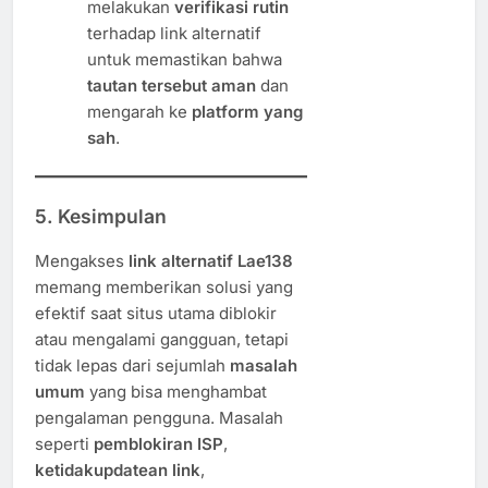
melakukan
verifikasi rutin
terhadap link alternatif
untuk memastikan bahwa
tautan tersebut aman
dan
mengarah ke
platform yang
sah
.
5.
Kesimpulan
Mengakses
link alternatif Lae138
memang memberikan solusi yang
efektif saat situs utama diblokir
atau mengalami gangguan, tetapi
tidak lepas dari sejumlah
masalah
umum
yang bisa menghambat
pengalaman pengguna. Masalah
seperti
pemblokiran ISP
,
ketidakupdatean link
,