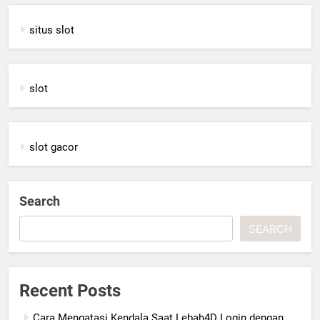
situs slot
slot
slot gacor
Search
SEARCH
Recent Posts
Cara Mengatasi Kendala Saat Lebah4D Login dengan