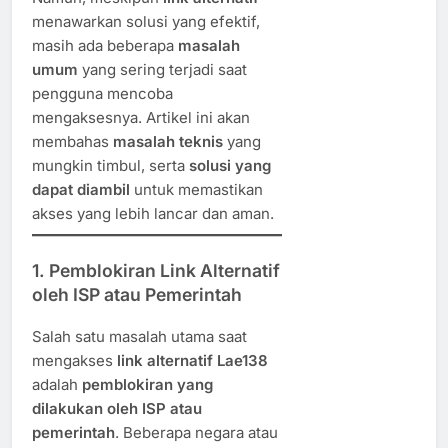
menawarkan solusi yang efektif,
masih ada beberapa
masalah
umum
yang sering terjadi saat
pengguna mencoba
mengaksesnya. Artikel ini akan
membahas
masalah teknis
yang
mungkin timbul, serta
solusi yang
dapat diambil
untuk memastikan
akses yang lebih lancar dan aman.
1.
Pemblokiran Link Alternatif
oleh ISP atau Pemerintah
Salah satu masalah utama saat
mengakses
link alternatif Lae138
adalah
pemblokiran yang
dilakukan oleh ISP atau
pemerintah
. Beberapa negara atau