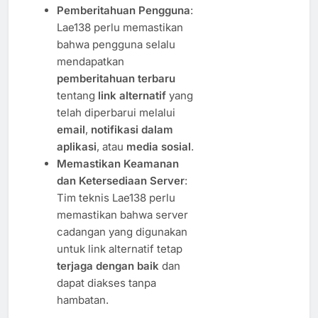
Pemberitahuan Pengguna
:
Lae138 perlu memastikan
bahwa pengguna selalu
mendapatkan
pemberitahuan terbaru
tentang
link alternatif
yang
telah diperbarui melalui
email
,
notifikasi dalam
aplikasi
, atau
media sosial
.
Memastikan Keamanan
dan Ketersediaan Server
:
Tim teknis Lae138 perlu
memastikan bahwa server
cadangan yang digunakan
untuk link alternatif tetap
terjaga dengan baik
dan
dapat diakses tanpa
hambatan.