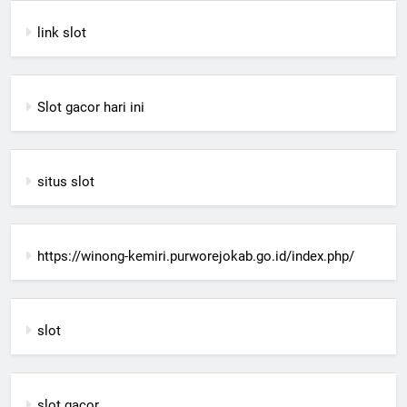
link slot
Slot gacor hari ini
situs slot
https://winong-kemiri.purworejokab.go.id/index.php/
slot
slot gacor