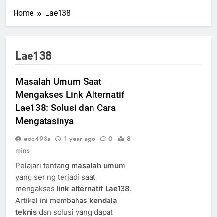
Home
Lae138
Lae138
Masalah Umum Saat
Mengakses Link Alternatif
Lae138: Solusi dan Cara
Mengatasinya
edc498a
1 year ago
0
8
mins
Pelajari tentang
masalah umum
yang sering terjadi saat
mengakses
link alternatif Lae138
.
Artikel ini membahas
kendala
teknis
dan solusi yang dapat