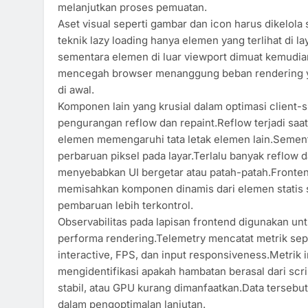
melanjutkan proses pemuatan.
Aset visual seperti gambar dan icon harus dikelola 
teknik lazy loading hanya elemen yang terlihat di l
sementara elemen di luar viewport dimuat kemudia
mencegah browser menanggung beban rendering ya
di awal.
Komponen lain yang krusial dalam optimasi client-s
pengurangan reflow dan repaint.Reflow terjadi saa
elemen memengaruhi tata letak elemen lain.Semen
perbaruan piksel pada layar.Terlalu banyak reflow d
menyebabkan UI bergetar atau patah-patah.Fronten
memisahkan komponen dinamis dari elemen statis
pembaruan lebih terkontrol.
Observabilitas pada lapisan frontend digunakan u
performa rendering.Telemetry mencatat metrik sepe
interactive, FPS, dan input responsiveness.Metrik
mengidentifikasi apakah hambatan berasal dari scrip
stabil, atau GPU kurang dimanfaatkan.Data tersebu
dalam pengoptimalan lanjutan.