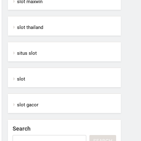
slot maxwin
slot thailand
situs slot
slot
slot gacor
Search
SEARCH