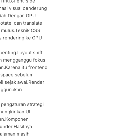
inti.Client-side
asi visual cenderung
endah.Dengan GPU
otate, dan translate
a mulus.Teknik CSS
s rendering ke GPU
penting.Layout shift
an mengganggu fokus
.Karena itu frontend
d space sebelum
bil sejak awal.Render
enggunakan
 pengaturan strategi
emungkinkan UI
emen.Komponen
under.Hasilnya
halaman masih