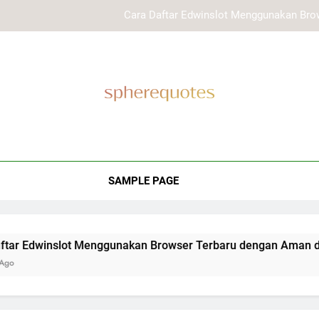
Cara Daftar Edwinslot Menggunakan Bro
Daftar Lebah4D dengan 
Panduan Mengenal
Cara Mengatasi Kendala Saat Le
ere Quotes
Cara Daftar Edwinslot Menggunakan Bro
utipan Motivasi Dan Inspirasi Harian Dari Sphere Quotes. Unt
Daftar Lebah4D dengan 
SAMPLE PAGE
Panduan Mengenal
lot Menggunakan Browser Terbaru dengan Aman dan Praktis