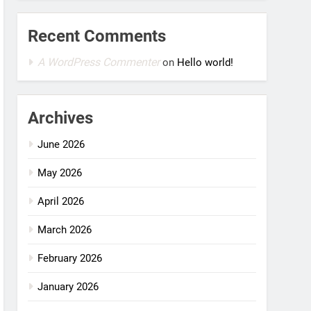
Recent Comments
A WordPress Commenter
on
Hello world!
Archives
June 2026
May 2026
April 2026
March 2026
February 2026
January 2026