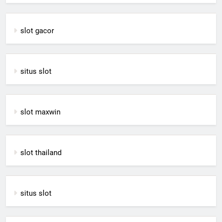
slot gacor
situs slot
slot maxwin
slot thailand
situs slot