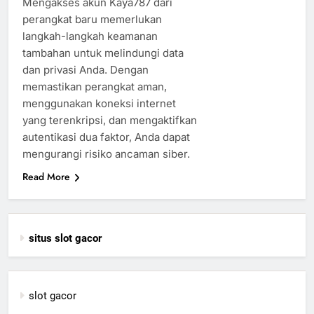
Mengakses akun Kaya787 dari
perangkat baru memerlukan
langkah-langkah keamanan
tambahan untuk melindungi data
dan privasi Anda. Dengan
memastikan perangkat aman,
menggunakan koneksi internet
yang terenkripsi, dan mengaktifkan
autentikasi dua faktor, Anda dapat
mengurangi risiko ancaman siber.
Read More
situs slot gacor
slot gacor