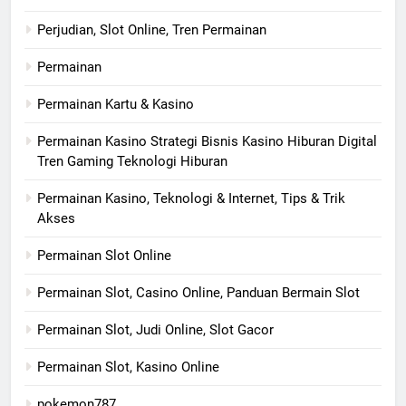
Perjudian, Slot Online, Tren Permainan
Permainan
Permainan Kartu & Kasino
Permainan Kasino Strategi Bisnis Kasino Hiburan Digital
Tren Gaming Teknologi Hiburan
Permainan Kasino, Teknologi & Internet, Tips & Trik
Akses
Permainan Slot Online
Permainan Slot, Casino Online, Panduan Bermain Slot
Permainan Slot, Judi Online, Slot Gacor
Permainan Slot, Kasino Online
pokemon787