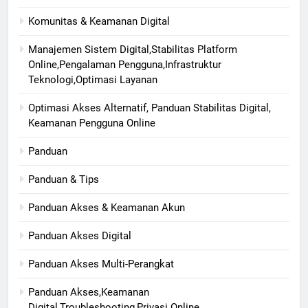
Komunitas & Keamanan Digital
Manajemen Sistem Digital,Stabilitas Platform
Online,Pengalaman Pengguna,Infrastruktur
Teknologi,Optimasi Layanan
Optimasi Akses Alternatif, Panduan Stabilitas Digital,
Keamanan Pengguna Online
Panduan
Panduan & Tips
Panduan Akses & Keamanan Akun
Panduan Akses Digital
Panduan Akses Multi-Perangkat
Panduan Akses,Keamanan
Digital,Troubleshooting,Privasi Online