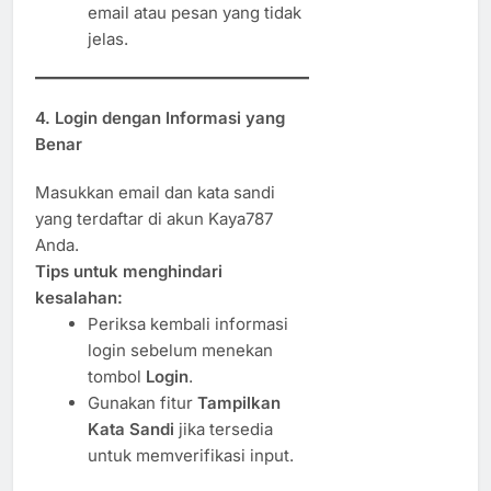
email atau pesan yang tidak
jelas.
4. Login dengan Informasi yang
Benar
Masukkan email dan kata sandi
yang terdaftar di akun Kaya787
Anda.
Tips untuk menghindari
kesalahan:
Periksa kembali informasi
login sebelum menekan
tombol
Login
.
Gunakan fitur
Tampilkan
Kata Sandi
jika tersedia
untuk memverifikasi input.