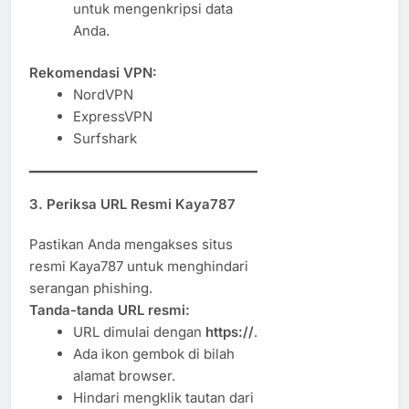
untuk mengenkripsi data
Anda.
Rekomendasi VPN:
NordVPN
ExpressVPN
Surfshark
3. Periksa URL Resmi Kaya787
Pastikan Anda mengakses situs
resmi Kaya787 untuk menghindari
serangan phishing.
Tanda-tanda URL resmi:
URL dimulai dengan
https://
.
Ada ikon gembok di bilah
alamat browser.
Hindari mengklik tautan dari