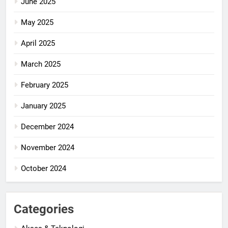
June 2025
May 2025
April 2025
March 2025
February 2025
January 2025
December 2024
November 2024
October 2024
Categories