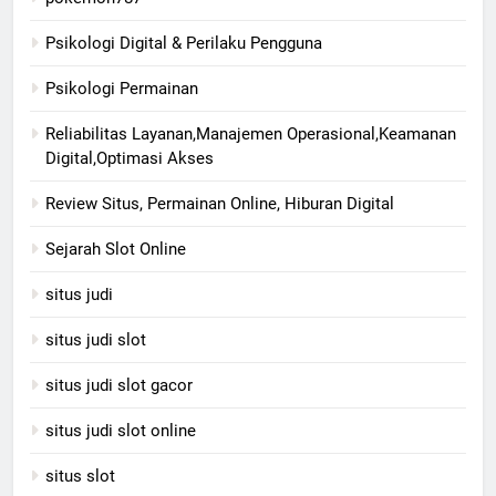
Psikologi Digital & Perilaku Pengguna
Psikologi Permainan
Reliabilitas Layanan,Manajemen Operasional,Keamanan
Digital,Optimasi Akses
Review Situs, Permainan Online, Hiburan Digital
Sejarah Slot Online
situs judi
situs judi slot
situs judi slot gacor
situs judi slot online
situs slot