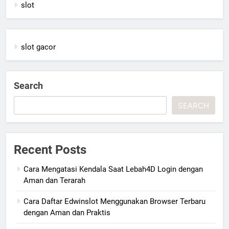
slot
slot gacor
Search
SEARCH
Recent Posts
Cara Mengatasi Kendala Saat Lebah4D Login dengan
Aman dan Terarah
Cara Daftar Edwinslot Menggunakan Browser Terbaru
dengan Aman dan Praktis