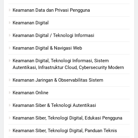
Keamanan Data dan Privasi Pengguna
Keamanan Digital
Keamanan Digital / Teknologi Informasi
Keamanan Digital & Navigasi Web
Keamanan Digital, Teknologi Informasi, Sistem
Autentikasi, Infrastruktur Cloud, Cybersecurity Modern
Keamanan Jaringan & Observabilitas Sistem
Keamanan Online
Keamanan Siber & Teknologi Autentikasi
Keamanan Siber, Teknologi Digital, Edukasi Pengguna
Keamanan Siber, Teknologi Digital, Panduan Teknis