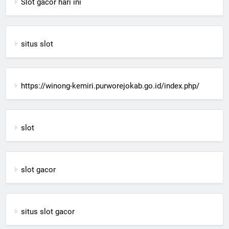
Slot gacor hari ini
situs slot
https://winong-kemiri.purworejokab.go.id/index.php/
slot
slot gacor
situs slot gacor