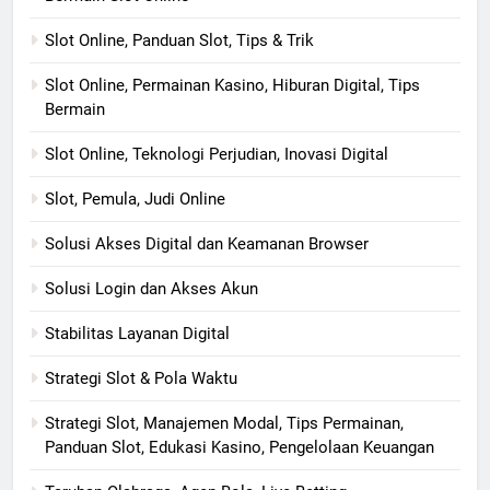
Slot Online, Panduan Slot, Tips & Trik
Slot Online, Permainan Kasino, Hiburan Digital, Tips
Bermain
Slot Online, Teknologi Perjudian, Inovasi Digital
Slot, Pemula, Judi Online
Solusi Akses Digital dan Keamanan Browser
Solusi Login dan Akses Akun
Stabilitas Layanan Digital
Strategi Slot & Pola Waktu
Strategi Slot, Manajemen Modal, Tips Permainan,
Panduan Slot, Edukasi Kasino, Pengelolaan Keuangan