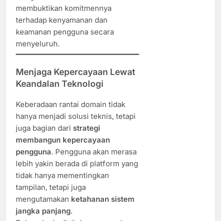
membuktikan komitmennya
terhadap kenyamanan dan
keamanan pengguna secara
menyeluruh.
Menjaga Kepercayaan Lewat
Keandalan Teknologi
Keberadaan rantai domain tidak
hanya menjadi solusi teknis, tetapi
juga bagian dari
strategi
membangun kepercayaan
pengguna
. Pengguna akan merasa
lebih yakin berada di platform yang
tidak hanya mementingkan
tampilan, tetapi juga
mengutamakan
ketahanan sistem
jangka panjang
.