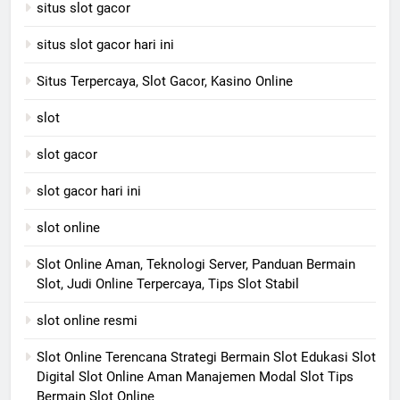
situs slot gacor
situs slot gacor hari ini
Situs Terpercaya, Slot Gacor, Kasino Online
slot
slot gacor
slot gacor hari ini
slot online
Slot Online Aman, Teknologi Server, Panduan Bermain
Slot, Judi Online Terpercaya, Tips Slot Stabil
slot online resmi
Slot Online Terencana Strategi Bermain Slot Edukasi Slot
Digital Slot Online Aman Manajemen Modal Slot Tips
Bermain Slot Online