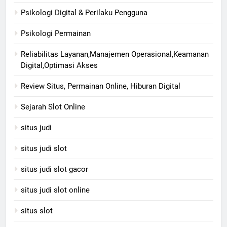
Psikologi Digital & Perilaku Pengguna
Psikologi Permainan
Reliabilitas Layanan,Manajemen Operasional,Keamanan
Digital,Optimasi Akses
Review Situs, Permainan Online, Hiburan Digital
Sejarah Slot Online
situs judi
situs judi slot
situs judi slot gacor
situs judi slot online
situs slot