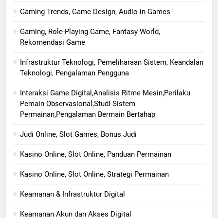
Gaming Trends, Game Design, Audio in Games
Gaming, Role-Playing Game, Fantasy World,
Rekomendasi Game
Infrastruktur Teknologi, Pemeliharaan Sistem, Keandalan
Teknologi, Pengalaman Pengguna
Interaksi Game Digital,Analisis Ritme Mesin,Perilaku
Pemain Observasional,Studi Sistem
Permainan,Pengalaman Bermain Bertahap
Judi Online, Slot Games, Bonus Judi
Kasino Online, Slot Online, Panduan Permainan
Kasino Online, Slot Online, Strategi Permainan
Keamanan & Infrastruktur Digital
Keamanan Akun dan Akses Digital