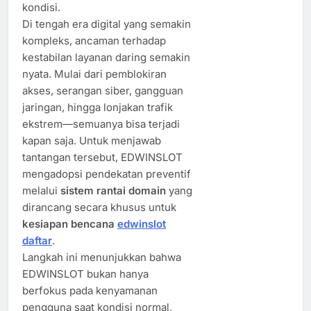
kondisi.
Di tengah era digital yang semakin
kompleks, ancaman terhadap
kestabilan layanan daring semakin
nyata. Mulai dari pemblokiran
akses, serangan siber, gangguan
jaringan, hingga lonjakan trafik
ekstrem—semuanya bisa terjadi
kapan saja. Untuk menjawab
tantangan tersebut, EDWINSLOT
mengadopsi pendekatan preventif
melalui
sistem rantai domain
yang
dirancang secara khusus untuk
kesiapan bencana
edwinslot
daftar
.
Langkah ini menunjukkan bahwa
EDWINSLOT bukan hanya
berfokus pada kenyamanan
pengguna saat kondisi normal,