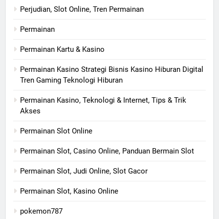
Perjudian, Slot Online, Tren Permainan
Permainan
Permainan Kartu & Kasino
Permainan Kasino Strategi Bisnis Kasino Hiburan Digital
Tren Gaming Teknologi Hiburan
Permainan Kasino, Teknologi & Internet, Tips & Trik
Akses
Permainan Slot Online
Permainan Slot, Casino Online, Panduan Bermain Slot
Permainan Slot, Judi Online, Slot Gacor
Permainan Slot, Kasino Online
pokemon787