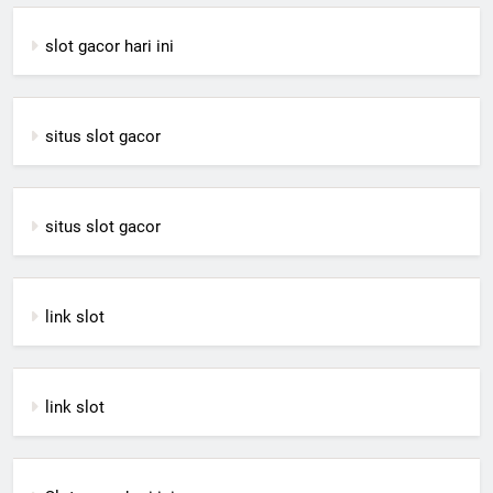
slot gacor hari ini
situs slot gacor
situs slot gacor
link slot
link slot