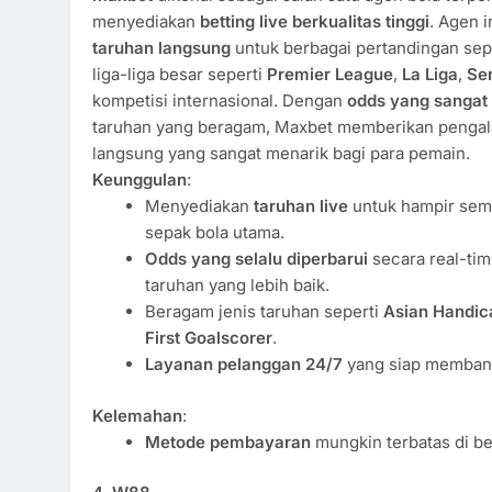
menyediakan
betting live berkualitas tinggi
. Agen 
taruhan langsung
untuk berbagai pertandingan sep
liga-liga besar seperti
Premier League
,
La Liga
,
Ser
kompetisi internasional. Dengan
odds yang sangat 
taruhan yang beragam, Maxbet memberikan penga
langsung yang sangat menarik bagi para pemain.
Keunggulan
:
Menyediakan
taruhan live
untuk hampir sem
sepak bola utama.
Odds yang selalu diperbarui
secara real-ti
taruhan yang lebih baik.
Beragam jenis taruhan seperti
Asian Handic
First Goalscorer
.
Layanan pelanggan 24/7
yang siap membant
Kelemahan
:
Metode pembayaran
mungkin terbatas di b