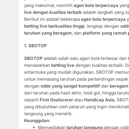
yang maksimal, memilih
agen bola terpercaya
yang
live dengan kualitas terbaik
adalah langkah yang sa
Berikut ini adalah beberapa
agen bola terpercaya
y
betting live berkualitas tinggi
, lengkap dengan
odd
taruhan yang beragam
, dan
platform yang ramah
1.
SBOTOP
SBOTOP
adalah salah satu agen bola terbesar dan
menawarkan
betting live
dengan kualitas terbaik. 
antarmuka yang mudah digunakan, SBOTOP memun
untuk memasang taruhan pada pertandingan sepak 
dengan
odds yang sangat kompetitif
dan
beragam 
dari taruhan pada hasil akhir, total gol, hingga taruh
seperti
First Goalscorer
atau
Handicap Asia
, SBOT
yang dibutuhkan oleh petaruh yang ingin menikmat
langsung yang menarik.
Keunggulan
:
Menyediakan
taruhan langsung
dengan odds