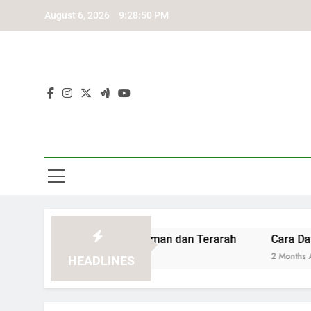
Skip
August 6, 2026
9:28:51 PM
to
content
Sph
Dapatkan K
D Login dengan Aman dan Terarah
Cara Daftar Edwinsl
2 Months Ago
HEADLINES