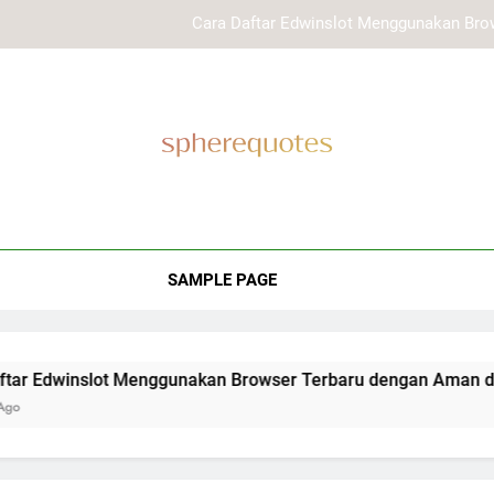
Cara Daftar Edwinslot Menggunakan Bro
Daftar Lebah4D dengan 
Panduan Mengenal
Cara Mengatasi Kendala Saat Le
ere Quotes
Cara Daftar Edwinslot Menggunakan Bro
utipan Motivasi Dan Inspirasi Harian Dari Sphere Quotes. Unt
Daftar Lebah4D dengan 
SAMPLE PAGE
Panduan Mengenal
ot Menggunakan Browser Terbaru dengan Aman dan Praktis