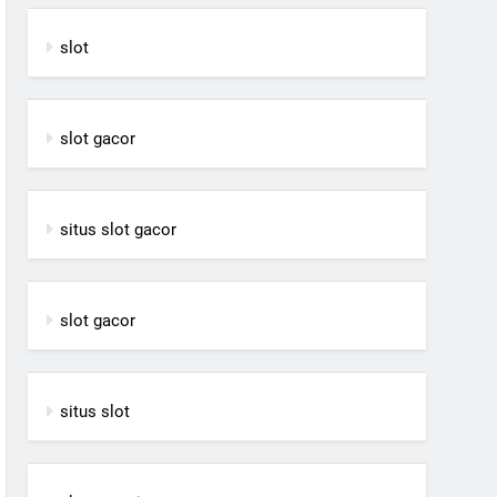
slot
slot gacor
situs slot gacor
slot gacor
situs slot