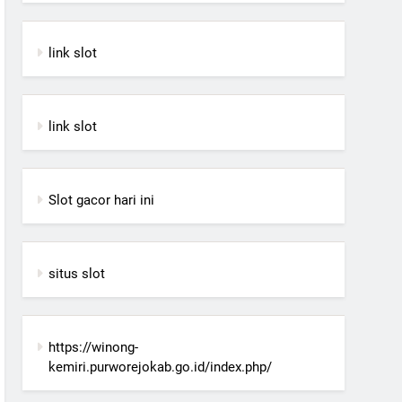
link slot
link slot
Slot gacor hari ini
situs slot
https://winong-
kemiri.purworejokab.go.id/index.php/