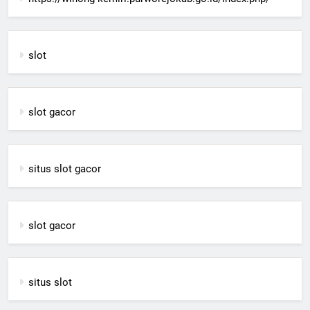
slot
slot gacor
situs slot gacor
slot gacor
situs slot