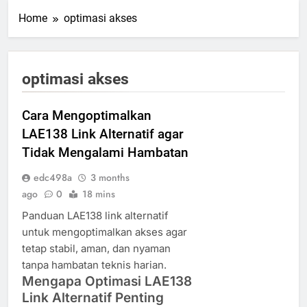
Home
optimasi akses
optimasi akses
Cara Mengoptimalkan
LAE138 Link Alternatif agar
Tidak Mengalami Hambatan
edc498a
3 months
ago
0
18 mins
Panduan LAE138 link alternatif
untuk mengoptimalkan akses agar
tetap stabil, aman, dan nyaman
tanpa hambatan teknis harian.
Mengapa Optimasi LAE138
Link Alternatif Penting