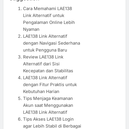
Cara Memahami LAE138
Link Alternatif untuk
Pengalaman Online Lebih
Nyaman
LAE138 Link Alternatif
dengan Navigasi Sederhana
untuk Pengguna Baru
Review LAE138 Link
Alternatif dari Sisi
Kecepatan dan Stabilitas
LAE138 Link Alternatif
dengan Fitur Praktis untuk
Kebutuhan Harian
Tips Menjaga Keamanan
Akun saat Menggunakan
LAE138 Link Alternatif
Tips Akses LAE138 Login
agar Lebih Stabil di Berbagai