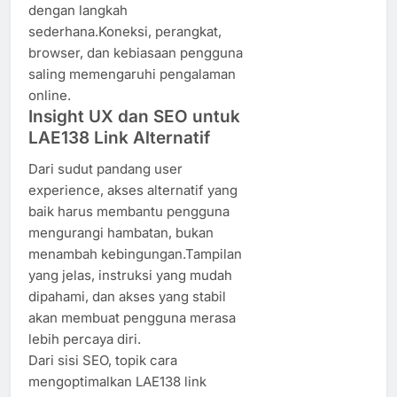
dengan langkah
sederhana.Koneksi, perangkat,
browser, dan kebiasaan pengguna
saling memengaruhi pengalaman
online.
Insight UX dan SEO untuk
LAE138 Link Alternatif
Dari sudut pandang user
experience, akses alternatif yang
baik harus membantu pengguna
mengurangi hambatan, bukan
menambah kebingungan.Tampilan
yang jelas, instruksi yang mudah
dipahami, dan akses yang stabil
akan membuat pengguna merasa
lebih percaya diri.
Dari sisi SEO, topik cara
mengoptimalkan LAE138 link