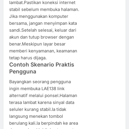
lambat.Pastikan koneksi internet
stabil sebelum membuka halaman.
Jika menggunakan komputer
bersama, jangan menyimpan kata
sandi.Setelah selesai, keluar dari
akun dan tutup browser dengan
benar.Meskipun layar besar
memberi kenyamanan, keamanan
tetap harus dijaga.
Contoh Skenario Praktis
Pengguna
Bayangkan seorang pengguna
ingin membuka LAE138 link
alternatif melalui ponsel.Halaman
terasa lambat karena sinyal data
seluler kurang stabil.Ia tidak
langsung menekan tombol
berulang kali.Ia berpindah ke area