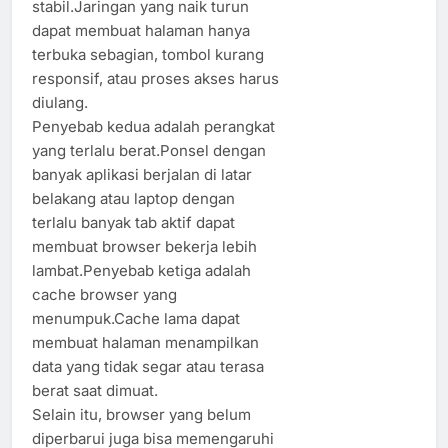
stabil.Jaringan yang naik turun
dapat membuat halaman hanya
terbuka sebagian, tombol kurang
responsif, atau proses akses harus
diulang.
Penyebab kedua adalah perangkat
yang terlalu berat.Ponsel dengan
banyak aplikasi berjalan di latar
belakang atau laptop dengan
terlalu banyak tab aktif dapat
membuat browser bekerja lebih
lambat.Penyebab ketiga adalah
cache browser yang
menumpuk.Cache lama dapat
membuat halaman menampilkan
data yang tidak segar atau terasa
berat saat dimuat.
Selain itu, browser yang belum
diperbarui juga bisa memengaruhi