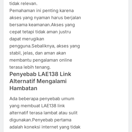
tidak relevan.
Pemahaman ini penting karena
akses yang nyaman harus berjalan
bersama keamanan.Akses yang
cepat tetapi tidak aman justru
dapat merugikan
pengguna.Sebaliknya, akses yang
stabil, jelas, dan aman akan
membantu pengalaman online
terasa lebih tenang.
Penyebab LAE138 Link
Alternatif Mengalami
Hambatan
Ada beberapa penyebab umum
yang membuat LAE138 link
alternatif terasa lambat atau sulit
digunakan.Penyebab pertama
adalah koneksi internet yang tidak