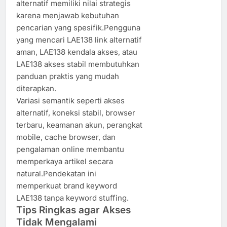
alternatif memiliki nilai strategis
karena menjawab kebutuhan
pencarian yang spesifik.Pengguna
yang mencari LAE138 link alternatif
aman, LAE138 kendala akses, atau
LAE138 akses stabil membutuhkan
panduan praktis yang mudah
diterapkan.
Variasi semantik seperti akses
alternatif, koneksi stabil, browser
terbaru, keamanan akun, perangkat
mobile, cache browser, dan
pengalaman online membantu
memperkaya artikel secara
natural.Pendekatan ini
memperkuat brand keyword
LAE138 tanpa keyword stuffing.
Tips Ringkas agar Akses
Tidak Mengalami