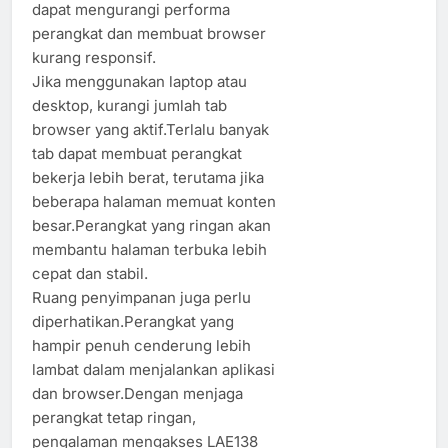
dapat mengurangi performa
perangkat dan membuat browser
kurang responsif.
Jika menggunakan laptop atau
desktop, kurangi jumlah tab
browser yang aktif.Terlalu banyak
tab dapat membuat perangkat
bekerja lebih berat, terutama jika
beberapa halaman memuat konten
besar.Perangkat yang ringan akan
membantu halaman terbuka lebih
cepat dan stabil.
Ruang penyimpanan juga perlu
diperhatikan.Perangkat yang
hampir penuh cenderung lebih
lambat dalam menjalankan aplikasi
dan browser.Dengan menjaga
perangkat tetap ringan,
pengalaman mengakses LAE138