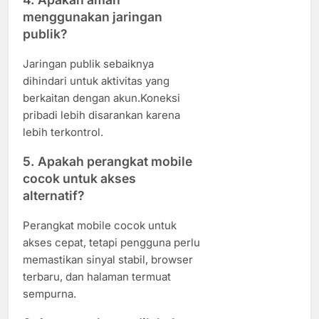
menggunakan jaringan
publik?
Jaringan publik sebaiknya
dihindari untuk aktivitas yang
berkaitan dengan akun.Koneksi
pribadi lebih disarankan karena
lebih terkontrol.
5. Apakah perangkat mobile
cocok untuk akses
alternatif?
Perangkat mobile cocok untuk
akses cepat, tetapi pengguna perlu
memastikan sinyal stabil, browser
terbaru, dan halaman termuat
sempurna.