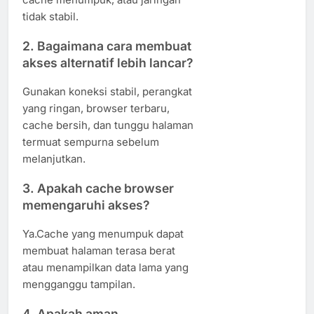
tidak stabil.
2. Bagaimana cara membuat
akses alternatif lebih lancar?
Gunakan koneksi stabil, perangkat
yang ringan, browser terbaru,
cache bersih, dan tunggu halaman
termuat sempurna sebelum
melanjutkan.
3. Apakah cache browser
memengaruhi akses?
Ya.Cache yang menumpuk dapat
membuat halaman terasa berat
atau menampilkan data lama yang
mengganggu tampilan.
4. Apakah aman