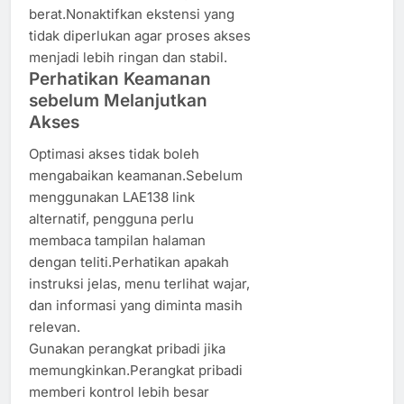
berat.Nonaktifkan ekstensi yang
tidak diperlukan agar proses akses
menjadi lebih ringan dan stabil.
Perhatikan Keamanan
sebelum Melanjutkan
Akses
Optimasi akses tidak boleh
mengabaikan keamanan.Sebelum
menggunakan LAE138 link
alternatif, pengguna perlu
membaca tampilan halaman
dengan teliti.Perhatikan apakah
instruksi jelas, menu terlihat wajar,
dan informasi yang diminta masih
relevan.
Gunakan perangkat pribadi jika
memungkinkan.Perangkat pribadi
memberi kontrol lebih besar