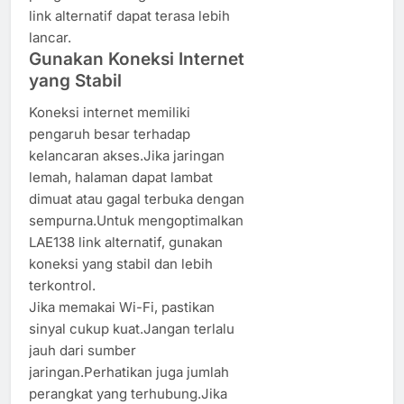
link alternatif dapat terasa lebih
lancar.
Gunakan Koneksi Internet
yang Stabil
Koneksi internet memiliki
pengaruh besar terhadap
kelancaran akses.Jika jaringan
lemah, halaman dapat lambat
dimuat atau gagal terbuka dengan
sempurna.Untuk mengoptimalkan
LAE138 link alternatif, gunakan
koneksi yang stabil dan lebih
terkontrol.
Jika memakai Wi-Fi, pastikan
sinyal cukup kuat.Jangan terlalu
jauh dari sumber
jaringan.Perhatikan juga jumlah
perangkat yang terhubung.Jika