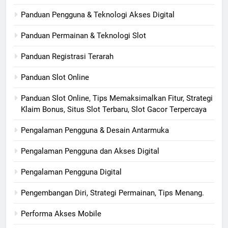
Panduan Pengguna & Teknologi Akses Digital
Panduan Permainan & Teknologi Slot
Panduan Registrasi Terarah
Panduan Slot Online
Panduan Slot Online, Tips Memaksimalkan Fitur, Strategi
Klaim Bonus, Situs Slot Terbaru, Slot Gacor Terpercaya
Pengalaman Pengguna & Desain Antarmuka
Pengalaman Pengguna dan Akses Digital
Pengalaman Pengguna Digital
Pengembangan Diri, Strategi Permainan, Tips Menang.
Performa Akses Mobile