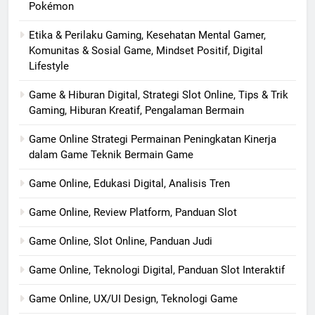
Pokémon
Etika & Perilaku Gaming, Kesehatan Mental Gamer,
Komunitas & Sosial Game, Mindset Positif, Digital
Lifestyle
Game & Hiburan Digital, Strategi Slot Online, Tips & Trik
Gaming, Hiburan Kreatif, Pengalaman Bermain
Game Online Strategi Permainan Peningkatan Kinerja
dalam Game Teknik Bermain Game
Game Online, Edukasi Digital, Analisis Tren
Game Online, Review Platform, Panduan Slot
Game Online, Slot Online, Panduan Judi
Game Online, Teknologi Digital, Panduan Slot Interaktif
Game Online, UX/UI Design, Teknologi Game