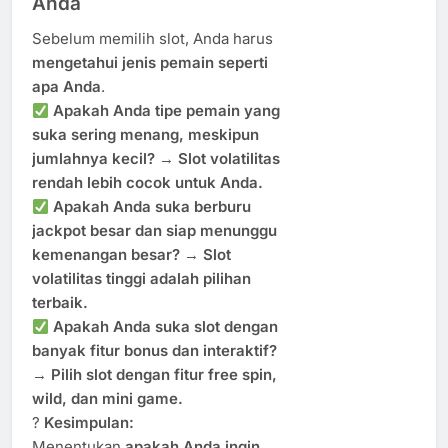
Anda
Sebelum memilih slot, Anda harus
mengetahui jenis pemain seperti
apa Anda
.
Apakah Anda tipe pemain yang
suka sering menang, meskipun
jumlahnya kecil?
→
Slot volatilitas
rendah lebih cocok untuk Anda.
Apakah Anda suka berburu
jackpot besar dan siap menunggu
kemenangan besar?
→
Slot
volatilitas tinggi adalah pilihan
terbaik.
Apakah Anda suka slot dengan
banyak fitur bonus dan interaktif?
→
Pilih slot dengan fitur free spin,
wild, dan mini game.
?
Kesimpulan:
Menentukan
apakah Anda ingin