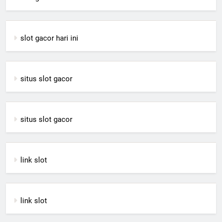
slot gacor hari ini
situs slot gacor
situs slot gacor
link slot
link slot