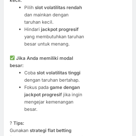
kecil:
Pilih
slot volatilitas rendah
dan mainkan dengan
taruhan kecil.
Hindari
jackpot progresif
yang membutuhkan taruhan
besar untuk menang.
Jika Anda memiliki modal
besar:
Coba
slot volatilitas tinggi
dengan taruhan bertahap.
Fokus pada
game dengan
jackpot progresif
jika ingin
mengejar kemenangan
besar.
?
Tips:
Gunakan
strategi flat betting