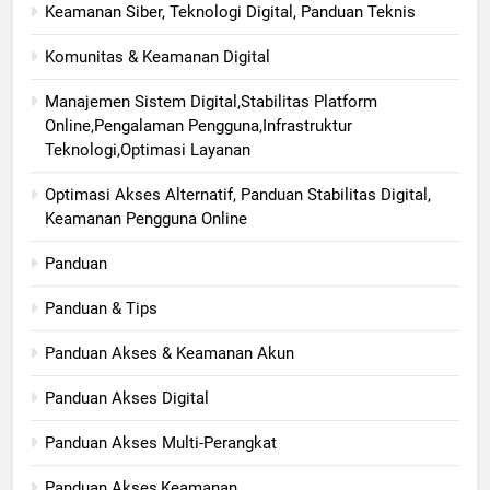
Keamanan Siber, Teknologi Digital, Panduan Teknis
Komunitas & Keamanan Digital
Manajemen Sistem Digital,Stabilitas Platform
Online,Pengalaman Pengguna,Infrastruktur
Teknologi,Optimasi Layanan
Optimasi Akses Alternatif, Panduan Stabilitas Digital,
Keamanan Pengguna Online
Panduan
Panduan & Tips
Panduan Akses & Keamanan Akun
Panduan Akses Digital
Panduan Akses Multi-Perangkat
Panduan Akses,Keamanan