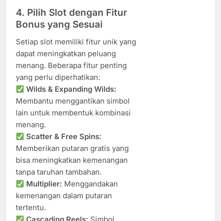
4. Pilih Slot dengan Fitur
Bonus yang Sesuai
Setiap slot memiliki fitur unik yang
dapat meningkatkan peluang
menang. Beberapa fitur penting
yang perlu diperhatikan:
Wilds & Expanding Wilds:
Membantu menggantikan simbol
lain untuk membentuk kombinasi
menang.
Scatter & Free Spins:
Memberikan putaran gratis yang
bisa meningkatkan kemenangan
tanpa taruhan tambahan.
Multiplier:
Menggandakan
kemenangan dalam putaran
tertentu.
Cascading Reels:
Simbol