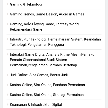
Gaming & Teknologi
Gaming Trends, Game Design, Audio in Games
Gaming, Role-Playing Game, Fantasy World,
Rekomendasi Game
Infrastruktur Teknologi, Pemeliharaan Sistem, Keandalan
Teknologi, Pengalaman Pengguna
Interaksi Game Digital,Analisis Ritme Mesin,Perilaku
Pemain Observasional,Studi Sistem
Permainan,Pengalaman Bermain Bertahap
Judi Online, Slot Games, Bonus Judi
Kasino Online, Slot Online, Panduan Permainan
Kasino Online, Slot Online, Strategi Permainan
Keamanan & Infrastruktur Digital