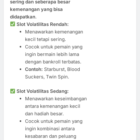
sering dan seberapa besar
kemenangan yang bisa
didapatkan
.
Slot Volatilitas Rendah:
Menawarkan kemenangan
kecil tetapi sering.
Cocok untuk pemain yang
ingin bermain lebih lama
dengan bankroll terbatas.
Contoh:
Starburst, Blood
Suckers, Twin Spin.
Slot Volatilitas Sedang:
Menawarkan keseimbangan
antara kemenangan kecil
dan hadiah besar.
Cocok untuk pemain yang
ingin kombinasi antara
kesabaran dan peluang