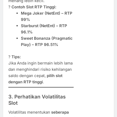
menang lebih kecil.
?
Contoh Slot RTP Tinggi:
Mega Joker (NetEnt) – RTP
99%
Starburst (NetEnt) – RTP
96.1%
Sweet Bonanza (Pragmatic
Play) – RTP 96.51%
?
Tips:
Jika Anda ingin bermain lebih lama
dan menghindari risiko kehilangan
saldo dengan cepat,
pilih slot
dengan RTP tinggi
.
3. Perhatikan Volatilitas
Slot
Volatilitas menentukan
seberapa