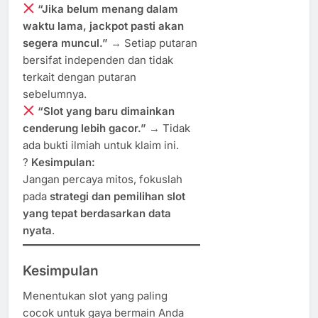
“Jika belum menang dalam
waktu lama, jackpot pasti akan
segera muncul.”
→ Setiap putaran
bersifat independen dan tidak
terkait dengan putaran
sebelumnya.
“Slot yang baru dimainkan
cenderung lebih gacor.”
→ Tidak
ada bukti ilmiah untuk klaim ini.
?
Kesimpulan:
Jangan percaya mitos, fokuslah
pada
strategi dan pemilihan slot
yang tepat berdasarkan data
nyata
.
Kesimpulan
Menentukan slot yang paling
cocok untuk gaya bermain Anda