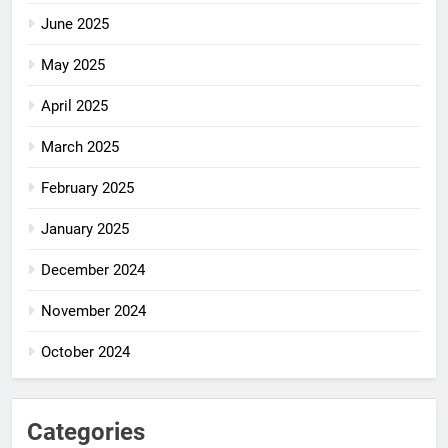
June 2025
May 2025
April 2025
March 2025
February 2025
January 2025
December 2024
November 2024
October 2024
Categories