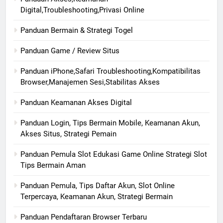
Digital,Troubleshooting,Privasi Online
Panduan Bermain & Strategi Togel
Panduan Game / Review Situs
Panduan iPhone,Safari Troubleshooting,Kompatibilitas
Browser,Manajemen Sesi,Stabilitas Akses
Panduan Keamanan Akses Digital
Panduan Login, Tips Bermain Mobile, Keamanan Akun,
Akses Situs, Strategi Pemain
Panduan Pemula Slot Edukasi Game Online Strategi Slot
Tips Bermain Aman
Panduan Pemula, Tips Daftar Akun, Slot Online
Terpercaya, Keamanan Akun, Strategi Bermain
Panduan Pendaftaran Browser Terbaru