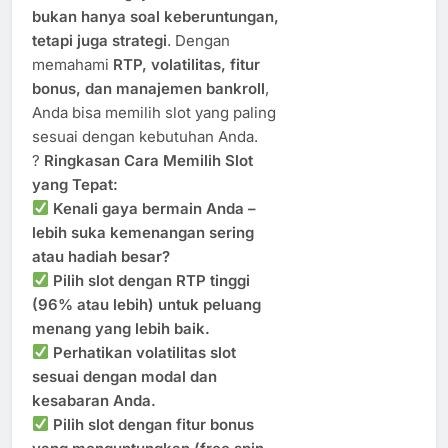
bukan hanya soal keberuntungan,
tetapi juga strategi
. Dengan
memahami
RTP, volatilitas, fitur
bonus, dan manajemen bankroll
,
Anda bisa memilih slot yang paling
sesuai dengan kebutuhan Anda.
?
Ringkasan Cara Memilih Slot
yang Tepat:
Kenali gaya bermain Anda –
lebih suka kemenangan sering
atau hadiah besar?
Pilih slot dengan RTP tinggi
(96% atau lebih) untuk peluang
menang yang lebih baik.
Perhatikan volatilitas slot
sesuai dengan modal dan
kesabaran Anda.
Pilih slot dengan fitur bonus