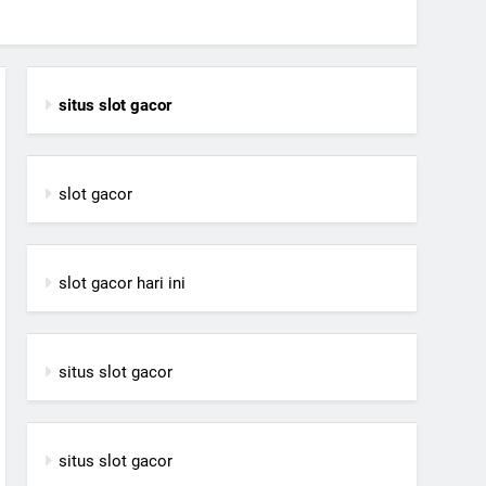
situs slot gacor
slot gacor
slot gacor hari ini
situs slot gacor
situs slot gacor