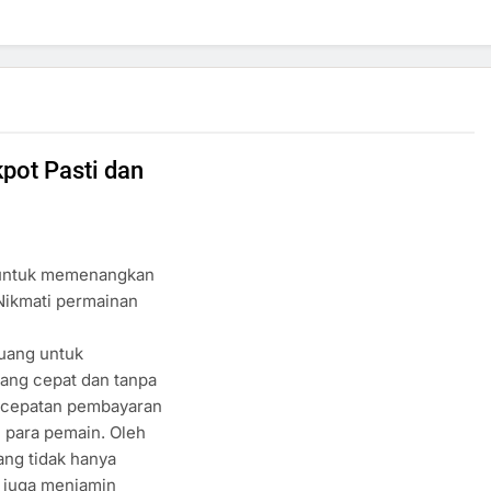
pot Pasti dan
r untuk memenangkan
Nikmati permainan
luang untuk
ang cepat dan tanpa
 kecepatan pembayaran
h para pemain. Oleh
ang tidak hanya
 juga menjamin