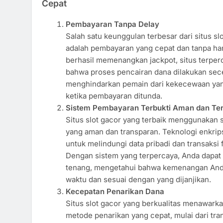
Cepat
Pembayaran Tanpa Delay
Salah satu keunggulan terbesar dari situs sl
adalah pembayaran yang cepat dan tanpa ha
berhasil memenangkan jackpot, situs terpe
bahwa proses pencairan dana dilakukan sece
menghindarkan pemain dari kekecewaan yang 
ketika pembayaran ditunda.
Sistem Pembayaran Terbukti Aman dan Te
Situs slot gacor yang terbaik menggunakan
yang aman dan transparan. Teknologi enkrip
untuk melindungi data pribadi dan transaksi 
Dengan sistem yang terpercaya, Anda dapat
tenang, mengetahui bahwa kemenangan Anda
waktu dan sesuai dengan yang dijanjikan.
Kecepatan Penarikan Dana
Situs slot gacor yang berkualitas menawarka
metode penarikan yang cepat, mulai dari tran