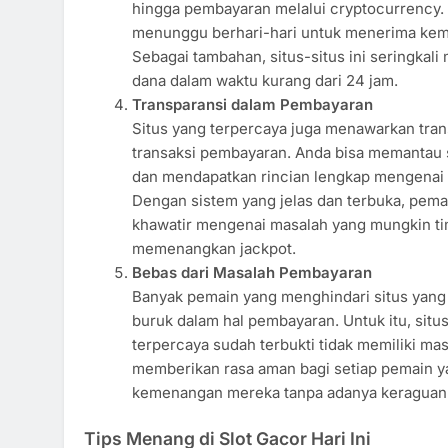
hingga pembayaran melalui cryptocurrency. 
menunggu berhari-hari untuk menerima ke
Sebagai tambahan, situs-situs ini seringkal
dana dalam waktu kurang dari 24 jam.
Transparansi dalam Pembayaran
Situs yang terpercaya juga menawarkan tran
transaksi pembayaran. Anda bisa memantau 
dan mendapatkan rincian lengkap mengenai
Dengan sistem yang jelas dan terbuka, pema
khawatir mengenai masalah yang mungkin ti
memenangkan jackpot.
Bebas dari Masalah Pembayaran
Banyak pemain yang menghindari situs yang 
buruk dalam hal pembayaran. Untuk itu, situs
terpercaya sudah terbukti tidak memiliki ma
memberikan rasa aman bagi setiap pemain y
kemenangan mereka tanpa adanya keraguan 
Tips Menang di Slot Gacor Hari Ini