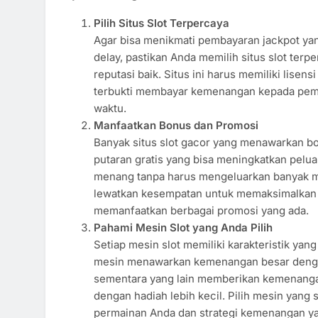
Pilih Situs Slot Terpercaya
Agar bisa menikmati pembayaran jackpot ya
delay, pastikan Anda memilih situs slot terp
reputasi baik. Situs ini harus memiliki lisens
terbukti membayar kemenangan kepada pem
waktu.
Manfaatkan Bonus dan Promosi
Banyak situs slot gacor yang menawarkan bo
putaran gratis yang bisa meningkatkan pelu
menang tanpa harus mengeluarkan banyak m
lewatkan kesempatan untuk memaksimalkan
memanfaatkan berbagai promosi yang ada.
Pahami Mesin Slot yang Anda Pilih
Setiap mesin slot memiliki karakteristik yan
mesin menawarkan kemenangan besar denga
sementara yang lain memberikan kemenanga
dengan hadiah lebih kecil. Pilih mesin yang
permainan Anda dan strategi kemenangan ya