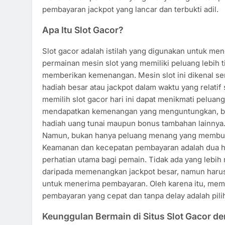
pembayaran jackpot yang lancar dan terbukti adil.
Apa Itu Slot Gacor?
Slot gacor adalah istilah yang digunakan untuk m
permainan mesin slot yang memiliki peluang lebih t
memberikan kemenangan. Mesin slot ini dikenal s
hadiah besar atau jackpot dalam waktu yang relatif
memilih slot gacor hari ini dapat menikmati peluang
mendapatkan kemenangan yang menguntungkan, ba
hadiah uang tunai maupun bonus tambahan lainnya
Namun, bukan hanya peluang menang yang membuat
Keamanan dan kecepatan pembayaran adalah dua h
perhatian utama bagi pemain. Tidak ada yang leb
daripada memenangkan jackpot besar, namun har
untuk menerima pembayaran. Oleh karena itu, memi
pembayaran yang cepat dan tanpa delay adalah pilih
Keunggulan Bermain di Situs Slot Gacor 