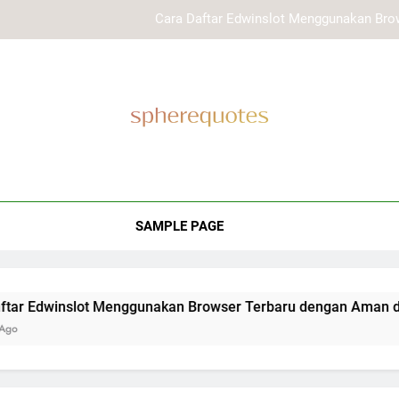
Cara Daftar Edwinslot Menggunakan Bro
Daftar Lebah4D dengan 
Panduan Mengenal
Cara Mengatasi Kendala Saat Le
ere Quotes
Cara Daftar Edwinslot Menggunakan Bro
utipan Motivasi Dan Inspirasi Harian Dari Sphere Quotes. Unt
Daftar Lebah4D dengan 
SAMPLE PAGE
Panduan Mengenal
lot Menggunakan Browser Terbaru dengan Aman dan Praktis