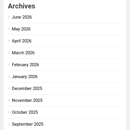
Archives
June 2026
May 2026
April 2026
March 2026
February 2026
January 2026
December 2025
November 2025
October 2025
September 2025