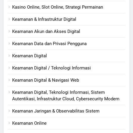
Kasino Online, Slot Online, Strategi Permainan
Keamanan & Infrastruktur Digital
Keamanan Akun dan Akses Digital
Keamanan Data dan Privasi Pengguna
Keamanan Digital
Keamanan Digital / Teknologi Informasi
Keamanan Digital & Navigasi Web
Keamanan Digital, Teknologi Informasi, Sistem
Autentikasi, Infrastruktur Cloud, Cybersecurity Modern
Keamanan Jaringan & Observabilitas Sistem
Keamanan Online