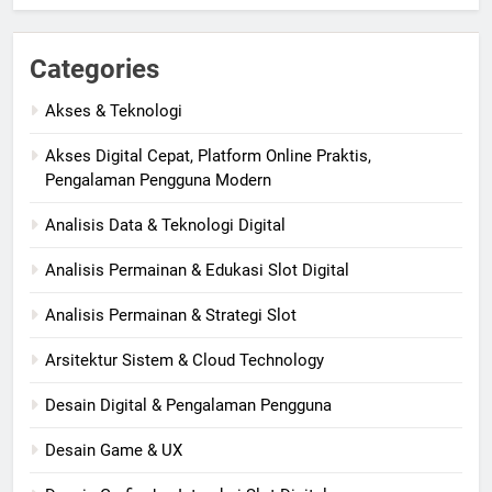
Categories
Akses & Teknologi
Akses Digital Cepat, Platform Online Praktis,
Pengalaman Pengguna Modern
Analisis Data & Teknologi Digital
Analisis Permainan & Edukasi Slot Digital
Analisis Permainan & Strategi Slot
Arsitektur Sistem & Cloud Technology
Desain Digital & Pengalaman Pengguna
Desain Game & UX