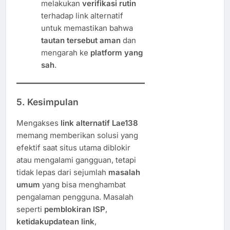
melakukan
verifikasi rutin
terhadap link alternatif
untuk memastikan bahwa
tautan tersebut aman
dan
mengarah ke
platform yang
sah
.
5.
Kesimpulan
Mengakses
link alternatif Lae138
memang memberikan solusi yang
efektif saat situs utama diblokir
atau mengalami gangguan, tetapi
tidak lepas dari sejumlah
masalah
umum
yang bisa menghambat
pengalaman pengguna. Masalah
seperti
pemblokiran ISP
,
ketidakupdatean link
,