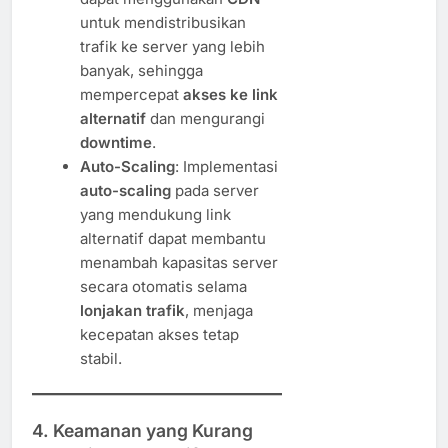
untuk mendistribusikan
trafik ke server yang lebih
banyak, sehingga
mempercepat
akses ke link
alternatif
dan mengurangi
downtime
.
Auto-Scaling
: Implementasi
auto-scaling
pada server
yang mendukung link
alternatif dapat membantu
menambah kapasitas server
secara otomatis selama
lonjakan trafik
, menjaga
kecepatan akses tetap
stabil.
4.
Keamanan yang Kurang