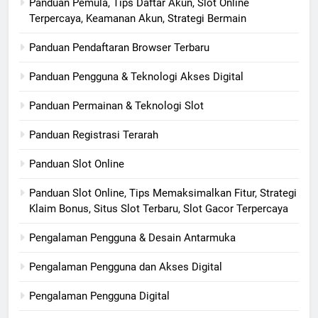
Panduan Pemula, Tips Daftar Akun, Slot Online
Terpercaya, Keamanan Akun, Strategi Bermain
Panduan Pendaftaran Browser Terbaru
Panduan Pengguna & Teknologi Akses Digital
Panduan Permainan & Teknologi Slot
Panduan Registrasi Terarah
Panduan Slot Online
Panduan Slot Online, Tips Memaksimalkan Fitur, Strategi
Klaim Bonus, Situs Slot Terbaru, Slot Gacor Terpercaya
Pengalaman Pengguna & Desain Antarmuka
Pengalaman Pengguna dan Akses Digital
Pengalaman Pengguna Digital