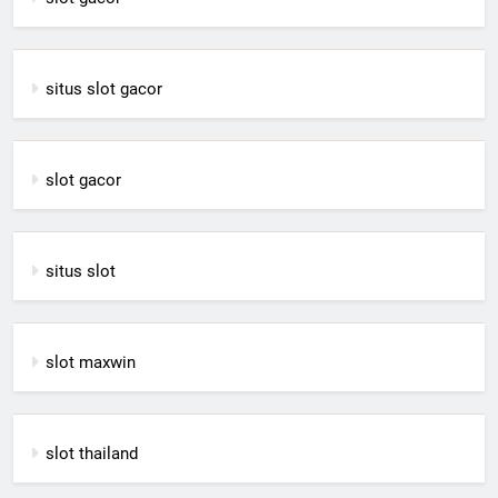
situs slot gacor
slot gacor
situs slot
slot maxwin
slot thailand