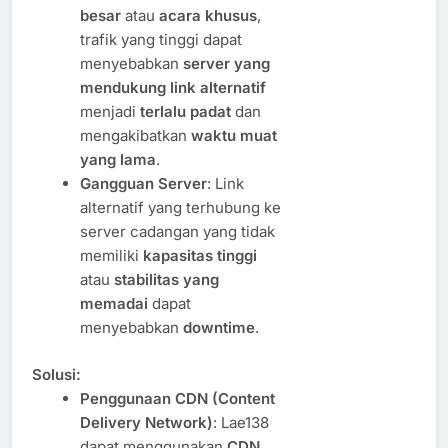
besar
atau
acara khusus
,
trafik yang tinggi dapat
menyebabkan
server yang
mendukung link alternatif
menjadi
terlalu padat
dan
mengakibatkan
waktu muat
yang lama
.
Gangguan Server
: Link
alternatif yang terhubung ke
server cadangan yang tidak
memiliki
kapasitas tinggi
atau
stabilitas yang
memadai
dapat
menyebabkan
downtime
.
Solusi:
Penggunaan CDN (Content
Delivery Network)
: Lae138
dapat menggunakan
CDN