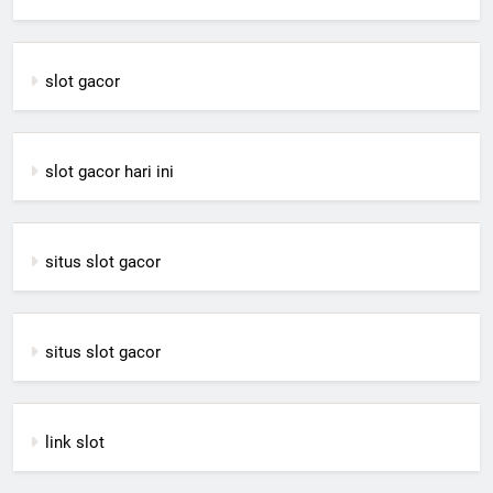
slot gacor
slot gacor hari ini
situs slot gacor
situs slot gacor
link slot