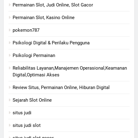
Permainan Slot, Judi Online, Slot Gacor
Permainan Slot, Kasino Online
pokemon787
Psikologi Digital & Perilaku Pengguna
Psikologi Permainan
Reliabilitas Layanan,Manajemen Operasional,Keamanan
Digital,Optimasi Akses
Review Situs, Permainan Online, Hiburan Digital
Sejarah Slot Online
situs judi
situs judi slot