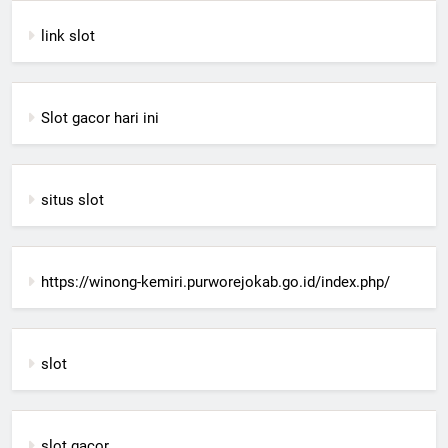
link slot
Slot gacor hari ini
situs slot
https://winong-kemiri.purworejokab.go.id/index.php/
slot
slot gacor