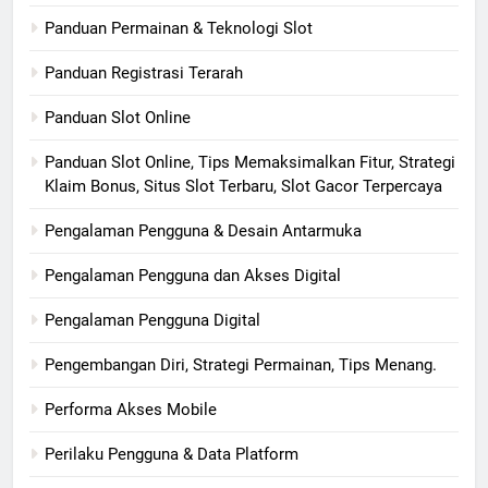
Panduan Permainan & Teknologi Slot
Panduan Registrasi Terarah
Panduan Slot Online
Panduan Slot Online, Tips Memaksimalkan Fitur, Strategi
Klaim Bonus, Situs Slot Terbaru, Slot Gacor Terpercaya
Pengalaman Pengguna & Desain Antarmuka
Pengalaman Pengguna dan Akses Digital
Pengalaman Pengguna Digital
Pengembangan Diri, Strategi Permainan, Tips Menang.
Performa Akses Mobile
Perilaku Pengguna & Data Platform