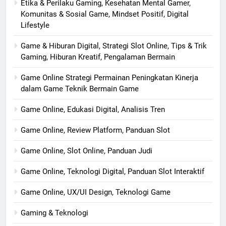
Etika & Perilaku Gaming, Kesehatan Mental Gamer,
Komunitas & Sosial Game, Mindset Positif, Digital
Lifestyle
Game & Hiburan Digital, Strategi Slot Online, Tips & Trik
Gaming, Hiburan Kreatif, Pengalaman Bermain
Game Online Strategi Permainan Peningkatan Kinerja
dalam Game Teknik Bermain Game
Game Online, Edukasi Digital, Analisis Tren
Game Online, Review Platform, Panduan Slot
Game Online, Slot Online, Panduan Judi
Game Online, Teknologi Digital, Panduan Slot Interaktif
Game Online, UX/UI Design, Teknologi Game
Gaming & Teknologi