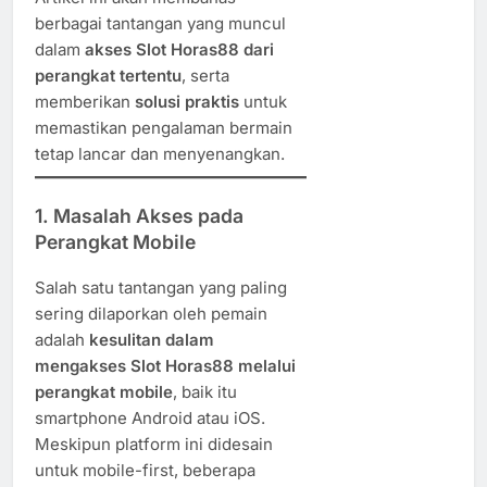
berbagai tantangan yang muncul
dalam
akses Slot Horas88 dari
perangkat tertentu
, serta
memberikan
solusi praktis
untuk
memastikan pengalaman bermain
tetap lancar dan menyenangkan.
1.
Masalah Akses pada
Perangkat Mobile
Salah satu tantangan yang paling
sering dilaporkan oleh pemain
adalah
kesulitan dalam
mengakses Slot Horas88 melalui
perangkat mobile
, baik itu
smartphone Android atau iOS.
Meskipun platform ini didesain
untuk mobile-first, beberapa