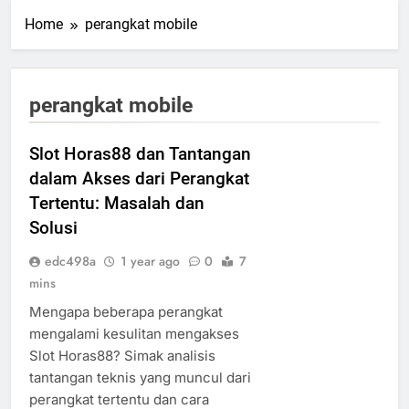
Home
perangkat mobile
perangkat mobile
Slot Horas88 dan Tantangan
dalam Akses dari Perangkat
Tertentu: Masalah dan
Solusi
edc498a
1 year ago
0
7
mins
Mengapa beberapa perangkat
mengalami kesulitan mengakses
Slot Horas88? Simak analisis
tantangan teknis yang muncul dari
perangkat tertentu dan cara