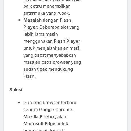
baik atau menampilkan
antarmuka yang rusak.
Masalah dengan Flash
Player
: Beberapa slot yang
lebih lama masih
menggunakan
Flash Player
untuk menjalankan animasi,
yang dapat menyebabkan
masalah pada browser yang
sudah tidak mendukung
Flash.
Solusi:
Gunakan browser terbaru
seperti
Google Chrome
,
Mozilla Firefox
, atau
Microsoft Edge
untuk
pengalaman terbaik.