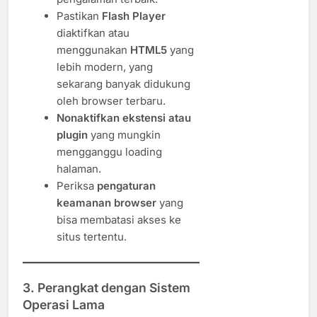
Pastikan
Flash Player
diaktifkan atau
menggunakan
HTML5
yang
lebih modern, yang
sekarang banyak didukung
oleh browser terbaru.
Nonaktifkan ekstensi atau
plugin
yang mungkin
mengganggu loading
halaman.
Periksa
pengaturan
keamanan browser
yang
bisa membatasi akses ke
situs tertentu.
3.
Perangkat dengan Sistem
Operasi Lama