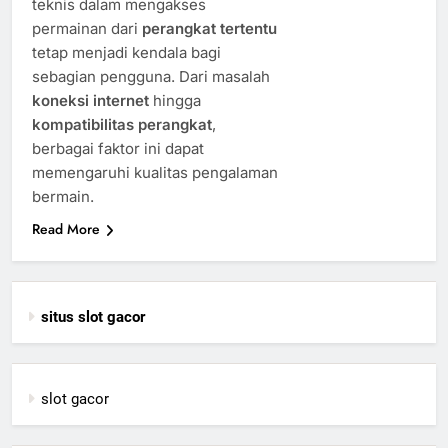
teknis dalam mengakses
permainan dari
perangkat tertentu
tetap menjadi kendala bagi
sebagian pengguna. Dari masalah
koneksi internet
hingga
kompatibilitas perangkat
,
berbagai faktor ini dapat
memengaruhi kualitas pengalaman
bermain.
Read More
situs slot gacor
slot gacor