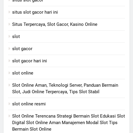
situs slot gacor
situs slot gacor hari ini
Situs Terpercaya, Slot Gacor, Kasino Online
slot
slot gacor
slot gacor hari ini
slot online
Slot Online Aman, Teknologi Server, Panduan Bermain
Slot, Judi Online Terpercaya, Tips Slot Stabil
slot online resmi
Slot Online Terencana Strategi Bermain Slot Edukasi Slot
Digital Slot Online Aman Manajemen Modal Slot Tips
Bermain Slot Online