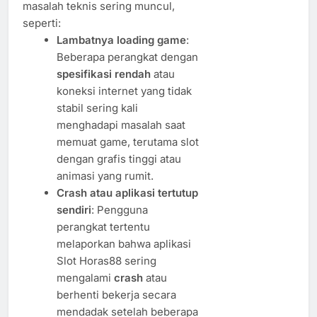
masalah teknis sering muncul,
seperti:
Lambatnya loading game
:
Beberapa perangkat dengan
spesifikasi rendah
atau
koneksi internet yang tidak
stabil sering kali
menghadapi masalah saat
memuat game, terutama slot
dengan grafis tinggi atau
animasi yang rumit.
Crash atau aplikasi tertutup
sendiri
: Pengguna
perangkat tertentu
melaporkan bahwa aplikasi
Slot Horas88 sering
mengalami
crash
atau
berhenti bekerja secara
mendadak setelah beberapa