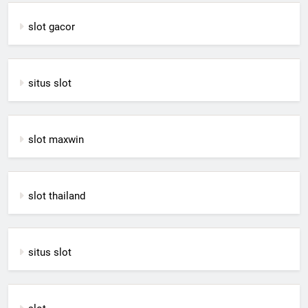
slot gacor
situs slot
slot maxwin
slot thailand
situs slot