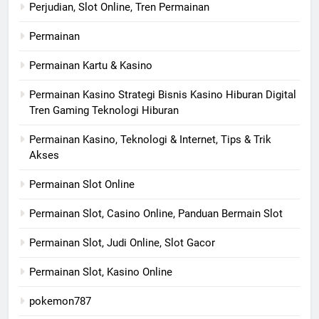
Perjudian, Slot Online, Tren Permainan
Permainan
Permainan Kartu & Kasino
Permainan Kasino Strategi Bisnis Kasino Hiburan Digital
Tren Gaming Teknologi Hiburan
Permainan Kasino, Teknologi & Internet, Tips & Trik
Akses
Permainan Slot Online
Permainan Slot, Casino Online, Panduan Bermain Slot
Permainan Slot, Judi Online, Slot Gacor
Permainan Slot, Kasino Online
pokemon787