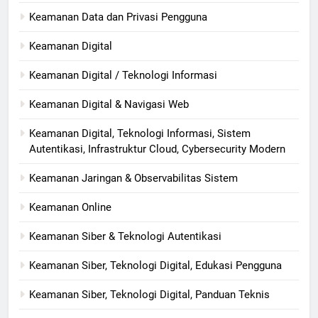
Keamanan Data dan Privasi Pengguna
Keamanan Digital
Keamanan Digital / Teknologi Informasi
Keamanan Digital & Navigasi Web
Keamanan Digital, Teknologi Informasi, Sistem
Autentikasi, Infrastruktur Cloud, Cybersecurity Modern
Keamanan Jaringan & Observabilitas Sistem
Keamanan Online
Keamanan Siber & Teknologi Autentikasi
Keamanan Siber, Teknologi Digital, Edukasi Pengguna
Keamanan Siber, Teknologi Digital, Panduan Teknis