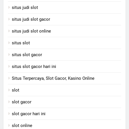
situs judi slot
situs judi slot gacor
situs judi slot online
situs slot
situs slot gacor
situs slot gacor hari ini
Situs Terpercaya, Slot Gacor, Kasino Online
slot
slot gacor
slot gacor hari ini
slot online