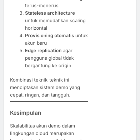
terus-menerus
Stateless architecture
untuk memudahkan scaling
horizontal
Provisioning otomatis
untuk
akun baru
Edge replication
agar
pengguna global tidak
bergantung ke origin
Kombinasi teknik-teknik ini
menciptakan sistem demo yang
cepat, ringan, dan tangguh.
Kesimpulan
Skalabilitas akun demo dalam
lingkungan cloud merupakan