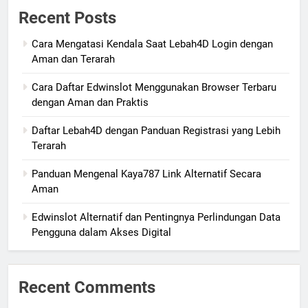
Recent Posts
Cara Mengatasi Kendala Saat Lebah4D Login dengan
Aman dan Terarah
Cara Daftar Edwinslot Menggunakan Browser Terbaru
dengan Aman dan Praktis
Daftar Lebah4D dengan Panduan Registrasi yang Lebih
Terarah
Panduan Mengenal Kaya787 Link Alternatif Secara
Aman
Edwinslot Alternatif dan Pentingnya Perlindungan Data
Pengguna dalam Akses Digital
Recent Comments