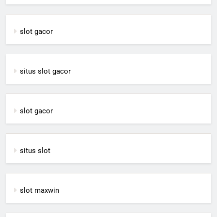
slot gacor
situs slot gacor
slot gacor
situs slot
slot maxwin