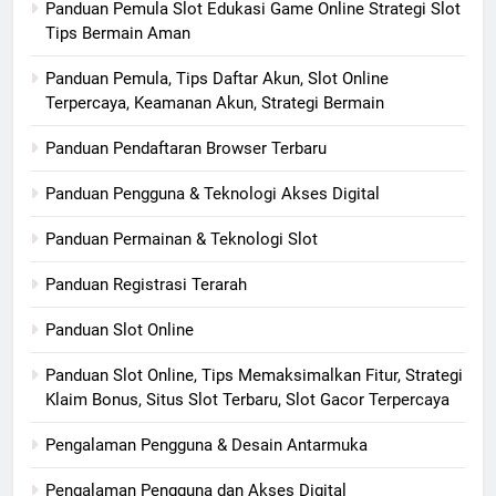
Panduan Pemula Slot Edukasi Game Online Strategi Slot
Tips Bermain Aman
Panduan Pemula, Tips Daftar Akun, Slot Online
Terpercaya, Keamanan Akun, Strategi Bermain
Panduan Pendaftaran Browser Terbaru
Panduan Pengguna & Teknologi Akses Digital
Panduan Permainan & Teknologi Slot
Panduan Registrasi Terarah
Panduan Slot Online
Panduan Slot Online, Tips Memaksimalkan Fitur, Strategi
Klaim Bonus, Situs Slot Terbaru, Slot Gacor Terpercaya
Pengalaman Pengguna & Desain Antarmuka
Pengalaman Pengguna dan Akses Digital