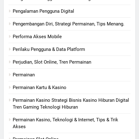
Pengalaman Pengguna Digital
Pengembangan Diri, Strategi Permainan, Tips Menang.
Performa Akses Mobile
Perilaku Pengguna & Data Platform
Perjudian, Slot Online, Tren Permainan
Permainan
Permainan Kartu & Kasino
Permainan Kasino Strategi Bisnis Kasino Hiburan Digital
Tren Gaming Teknologi Hiburan
Permainan Kasino, Teknologi & Internet, Tips & Trik
Akses