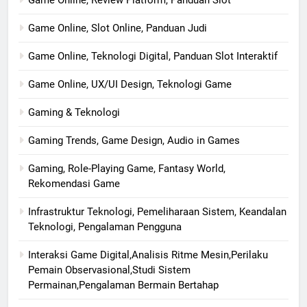
Game Online, Review Platform, Panduan Slot
Game Online, Slot Online, Panduan Judi
Game Online, Teknologi Digital, Panduan Slot Interaktif
Game Online, UX/UI Design, Teknologi Game
Gaming & Teknologi
Gaming Trends, Game Design, Audio in Games
Gaming, Role-Playing Game, Fantasy World,
Rekomendasi Game
Infrastruktur Teknologi, Pemeliharaan Sistem, Keandalan
Teknologi, Pengalaman Pengguna
Interaksi Game Digital,Analisis Ritme Mesin,Perilaku
Pemain Observasional,Studi Sistem
Permainan,Pengalaman Bermain Bertahap