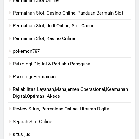
Permainan Slot Online
Permainan Slot, Casino Online, Panduan Bermain Slot
Permainan Slot, Judi Online, Slot Gacor
Permainan Slot, Kasino Online
pokemon787
Psikologi Digital & Perilaku Pengguna
Psikologi Permainan
Reliabilitas Layanan,Manajemen Operasional,Keamanan
Digital,Optimasi Akses
Review Situs, Permainan Online, Hiburan Digital
Sejarah Slot Online
situs judi