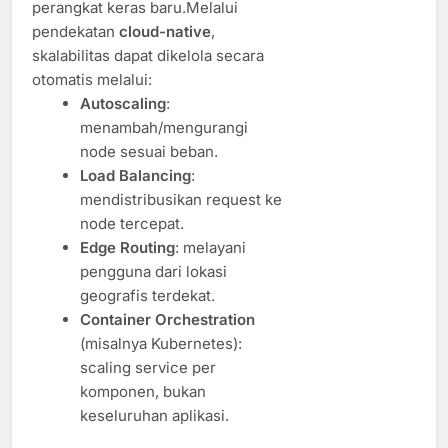
perangkat keras baru.Melalui
pendekatan
cloud-native
,
skalabilitas dapat dikelola secara
otomatis melalui:
Autoscaling
:
menambah/mengurangi
node sesuai beban.
Load Balancing
:
mendistribusikan request ke
node tercepat.
Edge Routing
: melayani
pengguna dari lokasi
geografis terdekat.
Container Orchestration
(misalnya Kubernetes):
scaling service per
komponen, bukan
keseluruhan aplikasi.