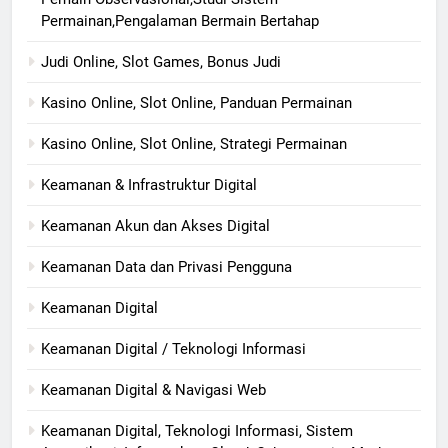
Permainan,Pengalaman Bermain Bertahap
Judi Online, Slot Games, Bonus Judi
Kasino Online, Slot Online, Panduan Permainan
Kasino Online, Slot Online, Strategi Permainan
Keamanan & Infrastruktur Digital
Keamanan Akun dan Akses Digital
Keamanan Data dan Privasi Pengguna
Keamanan Digital
Keamanan Digital / Teknologi Informasi
Keamanan Digital & Navigasi Web
Keamanan Digital, Teknologi Informasi, Sistem