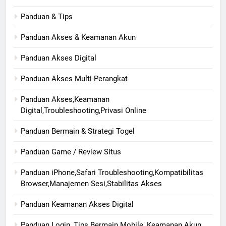
Panduan & Tips
Panduan Akses & Keamanan Akun
Panduan Akses Digital
Panduan Akses Multi-Perangkat
Panduan Akses,Keamanan
Digital,Troubleshooting,Privasi Online
Panduan Bermain & Strategi Togel
Panduan Game / Review Situs
Panduan iPhone,Safari Troubleshooting,Kompatibilitas
Browser,Manajemen Sesi,Stabilitas Akses
Panduan Keamanan Akses Digital
Panduan Login, Tips Bermain Mobile, Keamanan Akun,