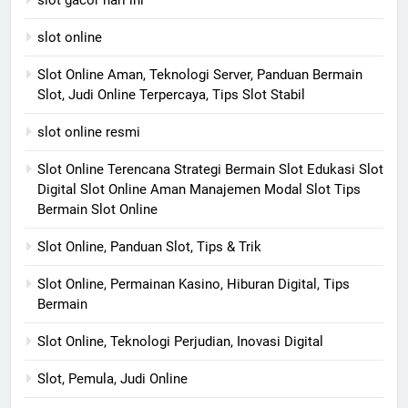
slot gacor hari ini
slot online
Slot Online Aman, Teknologi Server, Panduan Bermain
Slot, Judi Online Terpercaya, Tips Slot Stabil
slot online resmi
Slot Online Terencana Strategi Bermain Slot Edukasi Slot
Digital Slot Online Aman Manajemen Modal Slot Tips
Bermain Slot Online
Slot Online, Panduan Slot, Tips & Trik
Slot Online, Permainan Kasino, Hiburan Digital, Tips
Bermain
Slot Online, Teknologi Perjudian, Inovasi Digital
Slot, Pemula, Judi Online