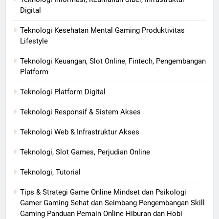
Digital
Teknologi Kesehatan Mental Gaming Produktivitas
Lifestyle
Teknologi Keuangan, Slot Online, Fintech, Pengembangan
Platform
Teknologi Platform Digital
Teknologi Responsif & Sistem Akses
Teknologi Web & Infrastruktur Akses
Teknologi, Slot Games, Perjudian Online
Teknologi, Tutorial
Tips & Strategi Game Online Mindset dan Psikologi
Gamer Gaming Sehat dan Seimbang Pengembangan Skill
Gaming Panduan Pemain Online Hiburan dan Hobi