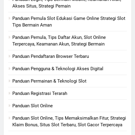
Akses Situs, Strategi Pemain
Panduan Pemula Slot Edukasi Game Online Strategi Slot
Tips Bermain Aman
Panduan Pemula, Tips Daftar Akun, Slot Online
Terpercaya, Keamanan Akun, Strategi Bermain
Panduan Pendaftaran Browser Terbaru
Panduan Pengguna & Teknologi Akses Digital
Panduan Permainan & Teknologi Slot
Panduan Registrasi Terarah
Panduan Slot Online
Panduan Slot Online, Tips Memaksimalkan Fitur, Strategi
Klaim Bonus, Situs Slot Terbaru, Slot Gacor Terpercaya