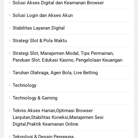
Solusi Akses Digital dan Keamanan Browser
Solusi Login dan Akses Akun
Stabilitas Layanan Digital
Strategi Slot & Pola Waktu
Strategi Slot, Manajemen Modal, Tips Permainan,
Panduan Slot, Edukasi Kasino, Pengelolaan Keuangan
Taruhan Olahraga, Agen Bola, Live Betting
Technology
Technology & Gaming
Teknis Akses Harian,Optimasi Browser
Lanjutan,Stabilitas Koneksi,Manajemen Sesi
Digital,Praktik Keamanan Online
Teknologi & Desain Pengguna