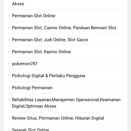
Akses
Permainan Slot Online
Permainan Slot, Casino Online, Panduan Bermain Slot
Permainan Slot, Judi Online, Slot Gacor
Permainan Slot, Kasino Online
pokemon787
Psikologi Digital & Perilaku Pengguna
Psikologi Permainan
Reliabilitas Layanan,Manajemen Operasional,Keamanan
Digital,Optimasi Akses
Review Situs, Permainan Online, Hiburan Digital
Sejarah Slot Online