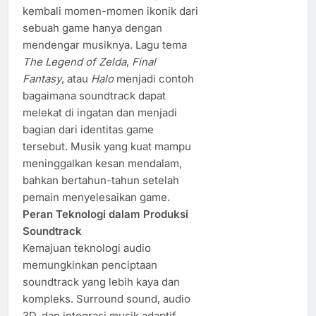
kembali momen-momen ikonik dari
sebuah game hanya dengan
mendengar musiknya. Lagu tema
The Legend of Zelda
,
Final
Fantasy
, atau
Halo
menjadi contoh
bagaimana soundtrack dapat
melekat di ingatan dan menjadi
bagian dari identitas game
tersebut. Musik yang kuat mampu
meninggalkan kesan mendalam,
bahkan bertahun-tahun setelah
pemain menyelesaikan game.
Peran Teknologi dalam Produksi
Soundtrack
Kemajuan teknologi audio
memungkinkan penciptaan
soundtrack yang lebih kaya dan
kompleks. Surround sound, audio
3D, dan integrasi musik adaptif