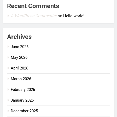
Recent Comments
A WordPress Commenter
on
Hello world!
Archives
June 2026
May 2026
April 2026
March 2026
February 2026
January 2026
December 2025