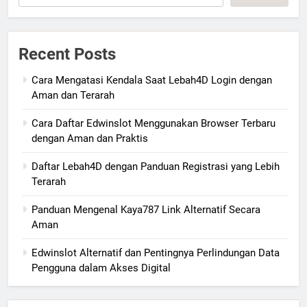
Recent Posts
Cara Mengatasi Kendala Saat Lebah4D Login dengan
Aman dan Terarah
Cara Daftar Edwinslot Menggunakan Browser Terbaru
dengan Aman dan Praktis
Daftar Lebah4D dengan Panduan Registrasi yang Lebih
Terarah
Panduan Mengenal Kaya787 Link Alternatif Secara
Aman
Edwinslot Alternatif dan Pentingnya Perlindungan Data
Pengguna dalam Akses Digital