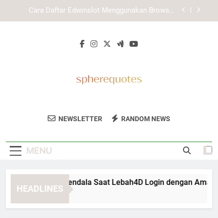
Skip
Daftar Lebah4D dengan Panduan Registrasi yang
to
Lebih Terarah
content
Panduan Mengenal Kaya787 Link Alternatif
Secara Aman
Cara Mengatasi Kendala Saat Lebah4D Login
dengan Aman dan Terarah
Cara Daftar Edwinslot Menggunakan Browser
Terbaru dengan Aman dan Praktis
Daftar Lebah4D dengan Panduan Registrasi yang
Lebih Terarah
Sphere Quotes
Dapatkan Kutipan Motivasi Dan Inspirasi
Panduan Mengenal Kaya787 Link Alternatif
NEWSLETTER
RANDOM NEWS
Secara Aman
Harian Dari Sphere Quotes. Untuk Semangat
Hidup Yang Lebih Positif.
MENU
ara Mengatasi Kendala Saat Lebah4D Login dengan Aman dan
HEADLINES
Months Ago