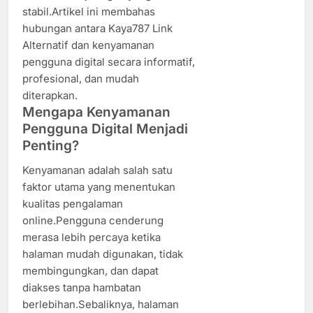
stabil.Artikel ini membahas
hubungan antara Kaya787 Link
Alternatif dan kenyamanan
pengguna digital secara informatif,
profesional, dan mudah
diterapkan.
Mengapa Kenyamanan
Pengguna Digital Menjadi
Penting?
Kenyamanan adalah salah satu
faktor utama yang menentukan
kualitas pengalaman
online.Pengguna cenderung
merasa lebih percaya ketika
halaman mudah digunakan, tidak
membingungkan, dan dapat
diakses tanpa hambatan
berlebihan.Sebaliknya, halaman