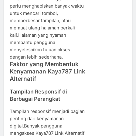
perlu menghabiskan banyak waktu
untuk mencari tombol,
memperbesar tampilan, atau
memuat ulang halaman berkali-
kali.Halaman yang nyaman
membantu pengguna
menyelesaikan tujuan akses
dengan lebih sederhana.
Faktor yang Membentuk
Kenyamanan Kaya787 Link
Alternatif
Tampilan Responsif di
Berbagai Perangkat
Tampilan responsif menjadi bagian
penting dari kenyamanan
digital.Banyak pengguna
mengakses Kaya787 Link Alternatif