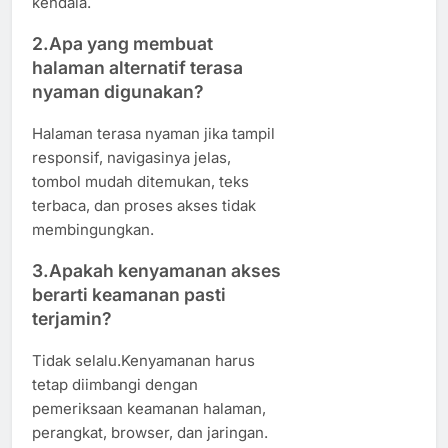
kendala.
2.Apa yang membuat
halaman alternatif terasa
nyaman digunakan?
Halaman terasa nyaman jika tampil
responsif, navigasinya jelas,
tombol mudah ditemukan, teks
terbaca, dan proses akses tidak
membingungkan.
3.Apakah kenyamanan akses
berarti keamanan pasti
terjamin?
Tidak selalu.Kenyamanan harus
tetap diimbangi dengan
pemeriksaan keamanan halaman,
perangkat, browser, dan jaringan.