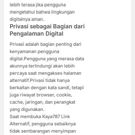
lebih terasa jika pengguna
mengetahui bahwa lingkungan
digitalnya aman.
Privasi sebagai Bagian dari
Pengalaman Digital
Privasi adalah bagian penting dari
kenyamanan pengguna
digital.Pengguna yang merasa data
akunnya terlindungi akan lebih
percaya saat mengakses halaman
alternatif.Privasi tidak hanya
berkaitan dengan kata sandi, tetapi
juga riwayat browser, cookie,
cache, jaringan, dan perangkat
yang digunakan.
Saat membuka Kaya787 Link
Alternatif, pengguna sebaiknya
tidak sembarangan menyimpan