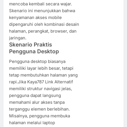
mencoba kembali secara wajar.
Skenario ini menunjukkan bahwa
kenyamanan akses mobile
dipengaruhi oleh kombinasi desain
halaman, perangkat, browser, dan
jaringan.
Skenario Praktis
Pengguna Desktop
Pengguna desktop biasanya
memiliki layar lebih besar, tetapi
tetap membutuhkan halaman yang
rapi.Jika Kaya787 Link Alternatif
memiliki struktur navigasi jelas,
pengguna dapat langsung
memahami alur akses tanpa
terganggu elemen berlebihan.
Misalnya, pengguna membuka
halaman melalui laptop