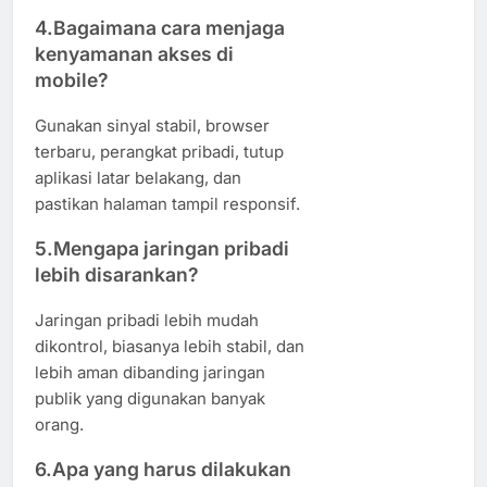
4.Bagaimana cara menjaga
kenyamanan akses di
mobile?
Gunakan sinyal stabil, browser
terbaru, perangkat pribadi, tutup
aplikasi latar belakang, dan
pastikan halaman tampil responsif.
5.Mengapa jaringan pribadi
lebih disarankan?
Jaringan pribadi lebih mudah
dikontrol, biasanya lebih stabil, dan
lebih aman dibanding jaringan
publik yang digunakan banyak
orang.
6.Apa yang harus dilakukan