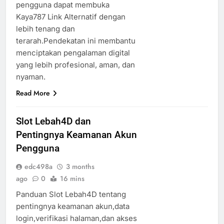
pengguna dapat membuka
Kaya787 Link Alternatif dengan
lebih tenang dan
terarah.Pendekatan ini membantu
menciptakan pengalaman digital
yang lebih profesional, aman, dan
nyaman.
Read More
Slot Lebah4D dan
Pentingnya Keamanan Akun
Pengguna
edc498a
3 months
ago
0
16 mins
Panduan Slot Lebah4D tentang
pentingnya keamanan akun,data
login,verifikasi halaman,dan akses