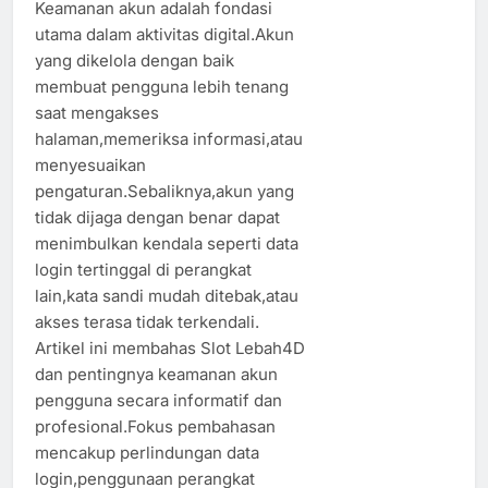
Keamanan akun adalah fondasi
utama dalam aktivitas digital.Akun
yang dikelola dengan baik
membuat pengguna lebih tenang
saat mengakses
halaman,memeriksa informasi,atau
menyesuaikan
pengaturan.Sebaliknya,akun yang
tidak dijaga dengan benar dapat
menimbulkan kendala seperti data
login tertinggal di perangkat
lain,kata sandi mudah ditebak,atau
akses terasa tidak terkendali.
Artikel ini membahas Slot Lebah4D
dan pentingnya keamanan akun
pengguna secara informatif dan
profesional.Fokus pembahasan
mencakup perlindungan data
login,penggunaan perangkat