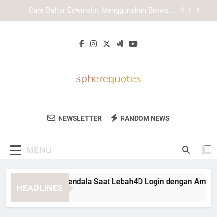
Skip
Daftar Lebah4D dengan Panduan Registrasi yang
to
Lebih Terarah
content
Panduan Mengenal Kaya787 Link Alternatif
Secara Aman
Cara Mengatasi Kendala Saat Lebah4D Login
dengan Aman dan Terarah
Cara Daftar Edwinslot Menggunakan Browser
Terbaru dengan Aman dan Praktis
Daftar Lebah4D dengan Panduan Registrasi yang
Lebih Terarah
Sphere Quotes
Dapatkan Kutipan Motivasi Dan Inspirasi
Panduan Mengenal Kaya787 Link Alternatif
NEWSLETTER
RANDOM NEWS
Secara Aman
Harian Dari Sphere Quotes. Untuk Semangat
Hidup Yang Lebih Positif.
MENU
ra Mengatasi Kendala Saat Lebah4D Login dengan Aman dan
HEADLINES
Months Ago