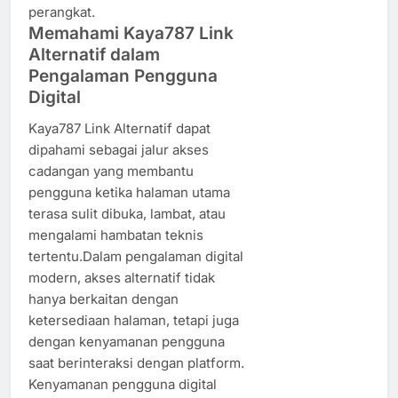
perangkat.
Memahami Kaya787 Link
Alternatif dalam
Pengalaman Pengguna
Digital
Kaya787 Link Alternatif dapat
dipahami sebagai jalur akses
cadangan yang membantu
pengguna ketika halaman utama
terasa sulit dibuka, lambat, atau
mengalami hambatan teknis
tertentu.Dalam pengalaman digital
modern, akses alternatif tidak
hanya berkaitan dengan
ketersediaan halaman, tetapi juga
dengan kenyamanan pengguna
saat berinteraksi dengan platform.
Kenyamanan pengguna digital