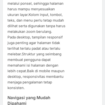
melalui ponsel, sehingga halaman
harus mampu menyesuaikan
ukuran layar.Kolom input, tombol,
teks, dan menu perlu tetap mudah
dilihat serta digunakan tanpa harus
melakukan zoom berulang.
Pada desktop, tampilan responsif
juga penting agar halaman tidak
terlihat terlalu padat atau terlalu
melebar.Struktur yang seimbang
membuat pengguna dapat
memahami isi halaman dengan
lebih cepat.Baik di mobile maupun
desktop, responsivitas membantu
menjaga pengalaman tetap
konsisten.
Navigasi yang Mudah
Dipahami