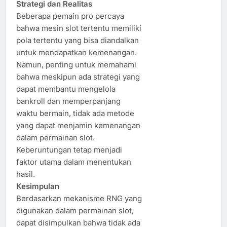
Strategi dan Realitas
Beberapa pemain pro percaya
bahwa mesin slot tertentu memiliki
pola tertentu yang bisa diandalkan
untuk mendapatkan kemenangan.
Namun, penting untuk memahami
bahwa meskipun ada strategi yang
dapat membantu mengelola
bankroll dan memperpanjang
waktu bermain, tidak ada metode
yang dapat menjamin kemenangan
dalam permainan slot.
Keberuntungan tetap menjadi
faktor utama dalam menentukan
hasil.
Kesimpulan
Berdasarkan mekanisme RNG yang
digunakan dalam permainan slot,
dapat disimpulkan bahwa tidak ada