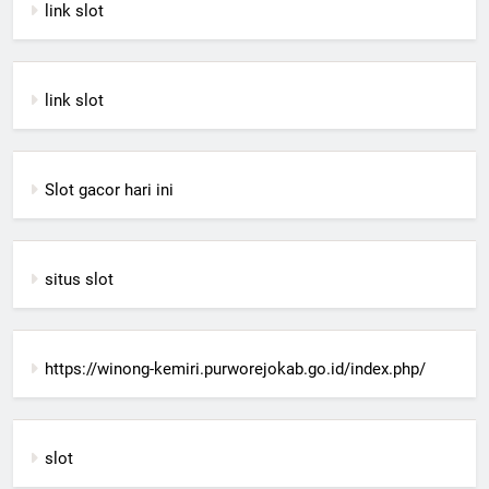
link slot
link slot
Slot gacor hari ini
situs slot
https://winong-kemiri.purworejokab.go.id/index.php/
slot