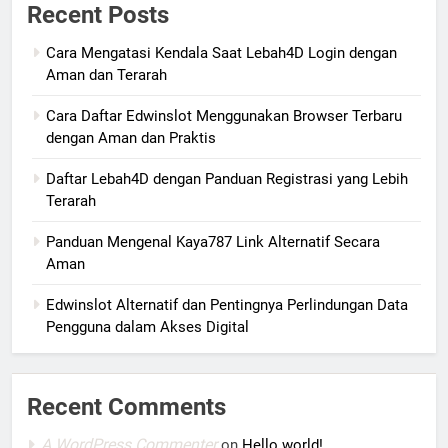
Recent Posts
Cara Mengatasi Kendala Saat Lebah4D Login dengan
Aman dan Terarah
Cara Daftar Edwinslot Menggunakan Browser Terbaru
dengan Aman dan Praktis
Daftar Lebah4D dengan Panduan Registrasi yang Lebih
Terarah
Panduan Mengenal Kaya787 Link Alternatif Secara
Aman
Edwinslot Alternatif dan Pentingnya Perlindungan Data
Pengguna dalam Akses Digital
Recent Comments
A WordPress Commenter
on
Hello world!