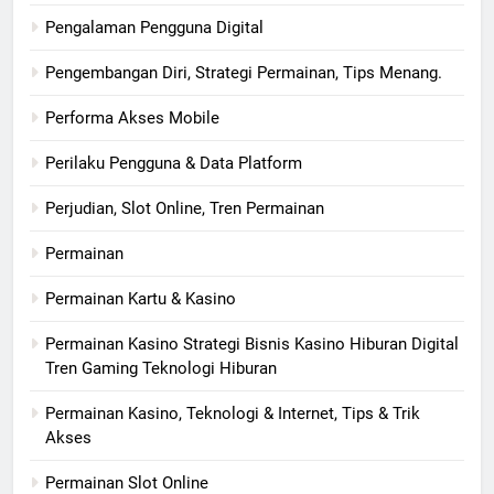
Pengalaman Pengguna Digital
Pengembangan Diri, Strategi Permainan, Tips Menang.
Performa Akses Mobile
Perilaku Pengguna & Data Platform
Perjudian, Slot Online, Tren Permainan
Permainan
Permainan Kartu & Kasino
Permainan Kasino Strategi Bisnis Kasino Hiburan Digital
Tren Gaming Teknologi Hiburan
Permainan Kasino, Teknologi & Internet, Tips & Trik
Akses
Permainan Slot Online