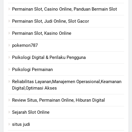
Permainan Slot, Casino Online, Panduan Bermain Slot
Permainan Slot, Judi Online, Slot Gacor
Permainan Slot, Kasino Online
pokemon787
Psikologi Digital & Perilaku Pengguna
Psikologi Permainan
Reliabilitas Layanan,Manajemen Operasional,Keamanan
Digital,Optimasi Akses
Review Situs, Permainan Online, Hiburan Digital
Sejarah Slot Online
situs judi