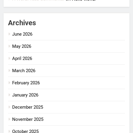
Archives
June 2026
May 2026
April 2026
March 2026
February 2026
January 2026
December 2025
November 2025
October 2025