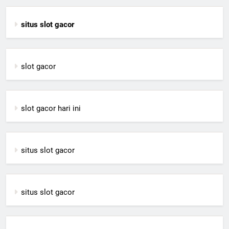
situs slot gacor
slot gacor
slot gacor hari ini
situs slot gacor
situs slot gacor