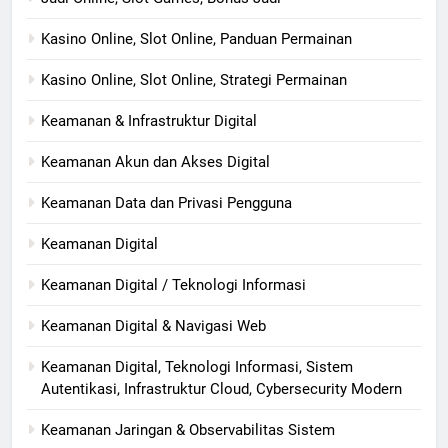
Kasino Online, Slot Online, Panduan Permainan
Kasino Online, Slot Online, Strategi Permainan
Keamanan & Infrastruktur Digital
Keamanan Akun dan Akses Digital
Keamanan Data dan Privasi Pengguna
Keamanan Digital
Keamanan Digital / Teknologi Informasi
Keamanan Digital & Navigasi Web
Keamanan Digital, Teknologi Informasi, Sistem
Autentikasi, Infrastruktur Cloud, Cybersecurity Modern
Keamanan Jaringan & Observabilitas Sistem