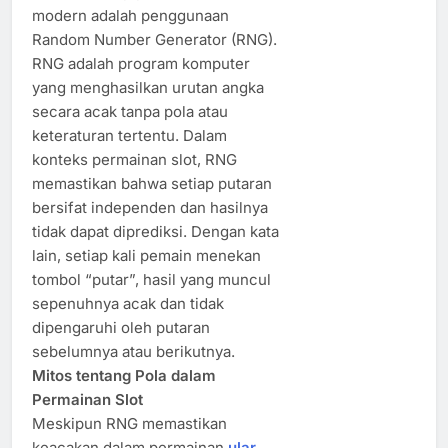
modern adalah penggunaan
Random Number Generator (RNG).
RNG adalah program komputer
yang menghasilkan urutan angka
secara acak tanpa pola atau
keteraturan tertentu. Dalam
konteks permainan slot, RNG
memastikan bahwa setiap putaran
bersifat independen dan hasilnya
tidak dapat diprediksi. Dengan kata
lain, setiap kali pemain menekan
tombol “putar”, hasil yang muncul
sepenuhnya acak dan tidak
dipengaruhi oleh putaran
sebelumnya atau berikutnya.
Mitos tentang Pola dalam
Permainan Slot
Meskipun RNG memastikan
keacakan dalam permainan
ular