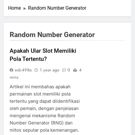
Home
Random Number Generator
Random Number Generator
Apakah Ular Slot Memiliki
Pola Tertentu?
edc498a
1 year ago
0
4
mins
Artikel ini membahas apakah
permainan slot memiliki pola
tertentu yang dapat diidentifikasi
oleh pemain, dengan penjelasan
mengenai mekanisme Random
Number Generator (RNG) dan
mitos seputar pola kemenangan.