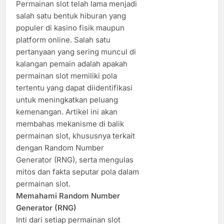
Permainan slot telah lama menjadi
salah satu bentuk hiburan yang
populer di kasino fisik maupun
platform online. Salah satu
pertanyaan yang sering muncul di
kalangan pemain adalah apakah
permainan slot memiliki pola
tertentu yang dapat diidentifikasi
untuk meningkatkan peluang
kemenangan. Artikel ini akan
membahas mekanisme di balik
permainan slot, khususnya terkait
dengan Random Number
Generator (RNG), serta mengulas
mitos dan fakta seputar pola dalam
permainan slot.
Memahami Random Number
Generator (RNG)
Inti dari setiap permainan slot