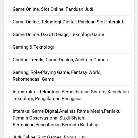
Game Online, Slot Online, Panduan Judi
Game Online, Teknologi Digital, Panduan Slot Interaktif
Game Online, UX/UI Design, Teknologi Game
Gaming & Teknologi
Gaming Trends, Game Design, Audio in Games
Gaming, Role-Playing Game, Fantasy World,
Rekomendasi Game
Infrastruktur Teknologi, Pemeliharaan Sistem, Keandalan
Teknologi, Pengalaman Pengguna
Interaksi Game Digital,Analisis Ritme Mesin,Perilaku
Pemain Observasional,Studi Sistem
Permainan,Pengalaman Bermain Bertahap
Judi Online, Slot Games, Bonus Judi