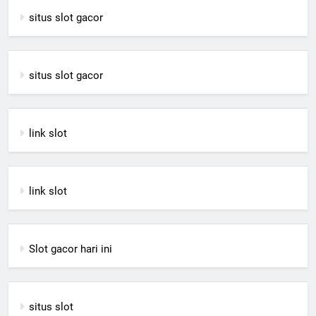
situs slot gacor
situs slot gacor
link slot
link slot
Slot gacor hari ini
situs slot