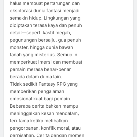
halus membuat pertarungan dan
eksplorasi dunia fantasi menjadi
semakin hidup. Lingkungan yang
diciptakan terasa kaya dan penuh
detail—seperti kastil megah,
pegunungan bersalju, gua penuh
monster, hingga dunia bawah
tanah yang misterius. Semua ini
memperkuat imersi dan membuat
pemain merasa benar-benar
berada dalam dunia lain.
Tidak sedikit Fantasy RPG yang
memberikan pengalaman
emosional kuat bagi pemain.
Beberapa cerita bahkan mampu
meninggalkan kesan mendalam,
terutama ketika melibatkan
pengorbanan, konflik moral, atau
perpisahan. Cerita dengan momen