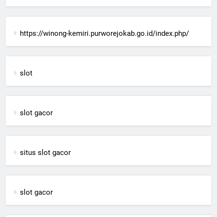
https://winong-kemiri.purworejokab.go.id/index.php/
slot
slot gacor
situs slot gacor
slot gacor