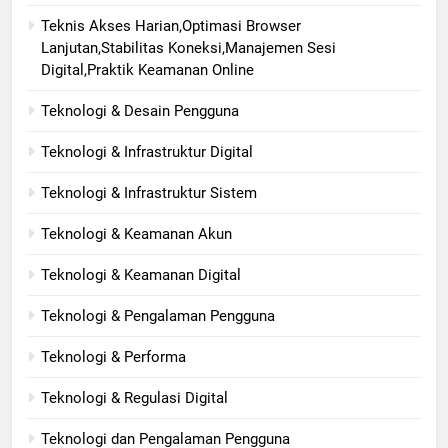
Teknis Akses Harian,Optimasi Browser
Lanjutan,Stabilitas Koneksi,Manajemen Sesi
Digital,Praktik Keamanan Online
Teknologi & Desain Pengguna
Teknologi & Infrastruktur Digital
Teknologi & Infrastruktur Sistem
Teknologi & Keamanan Akun
Teknologi & Keamanan Digital
Teknologi & Pengalaman Pengguna
Teknologi & Performa
Teknologi & Regulasi Digital
Teknologi dan Pengalaman Pengguna