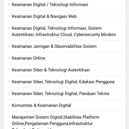
Keamanan Digital / Teknologi Informasi
Keamanan Digital & Navigasi Web
Keamanan Digital, Teknologi Informasi, Sistem
Autentikasi, Infrastruktur Cloud, Cybersecurity Modern
Keamanan Jaringan & Observabilitas Sistem
Keamanan Online
Keamanan Siber & Teknologi Autentikasi
Keamanan Siber, Teknologi Digital, Edukasi Pengguna
Keamanan Siber, Teknologi Digital, Panduan Teknis
Komunitas & Keamanan Digital
Manajemen Sistem Digital,Stabilitas Platform
Online,Pengalaman Pengguna,Infrastruktur