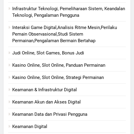
Infrastruktur Teknologi, Pemeliharaan Sistem, Keandalan
Teknologi, Pengalaman Pengguna
Interaksi Game Digital,Analisis Ritme Mesin,Perilaku
Pemain Observasional,Studi Sistem
Permainan,Pengalaman Bermain Bertahap
Judi Online, Slot Games, Bonus Judi
Kasino Online, Slot Online, Panduan Permainan
Kasino Online, Slot Online, Strategi Permainan
Keamanan & Infrastruktur Digital
Keamanan Akun dan Akses Digital
Keamanan Data dan Privasi Pengguna
Keamanan Digital