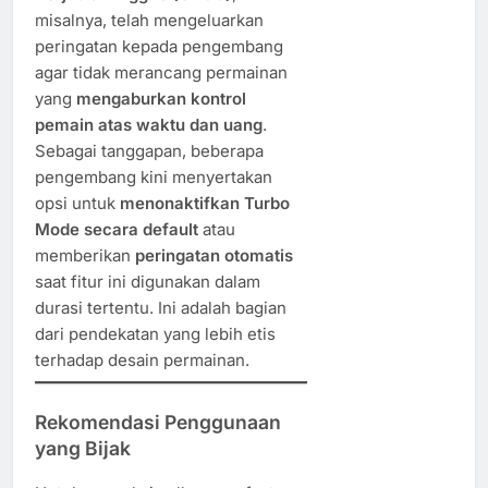
misalnya, telah mengeluarkan
peringatan kepada pengembang
agar tidak merancang permainan
yang
mengaburkan kontrol
pemain atas waktu dan uang
.
Sebagai tanggapan, beberapa
pengembang kini menyertakan
opsi untuk
menonaktifkan Turbo
Mode secara default
atau
memberikan
peringatan otomatis
saat fitur ini digunakan dalam
durasi tertentu. Ini adalah bagian
dari pendekatan yang lebih etis
terhadap desain permainan.
Rekomendasi Penggunaan
yang Bijak