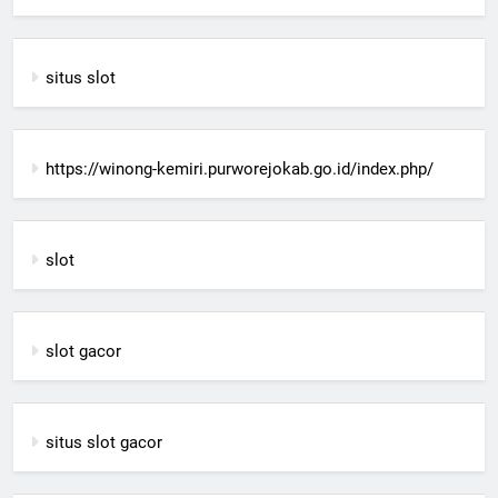
situs slot
https://winong-kemiri.purworejokab.go.id/index.php/
slot
slot gacor
situs slot gacor