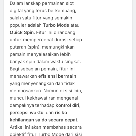
Dalam lanskap permainan slot
digital yang terus berkembang,
salah satu fitur yang semakin
populer adalah
Turbo Mode
atau
Quick Spin
. Fitur ini dirancang
untuk mempercepat durasi setiap
putaran (spin), memungkinkan
pemain menyelesaikan lebih
banyak spin dalam waktu singkat.
Bagi sebagian pemain, fitur ini
menawarkan
efisiensi bermain
yang menyenangkan dan tidak
membosankan. Namun di sisi lain,
muncul kekhawatiran mengenai
dampaknya terhadap
kontrol diri
,
persepsi waktu
, dan
risiko
kehilangan saldo secara cepat
.
Artikel ini akan membahas secara
objektif fitur Turbo Mode dari sisi