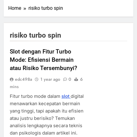
Home
risiko turbo spin
risiko turbo spin
Slot dengan Fitur Turbo
Mode: Efisiensi Bermain
atau Risiko Tersembunyi?
edc498a
1 year ago
0
6
mins
Fitur turbo mode dalam
slot
digital
menawarkan kecepatan bermain
yang tinggi, tapi apakah itu efisien
atau justru berisiko? Temukan
analisis lengkapnya secara teknis
dan psikologis dalam artikel ini.