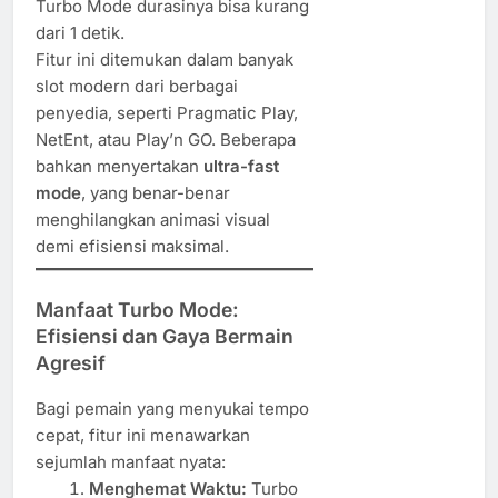
Turbo Mode durasinya bisa kurang
dari 1 detik.
Fitur ini ditemukan dalam banyak
slot modern dari berbagai
penyedia, seperti Pragmatic Play,
NetEnt, atau Play’n GO. Beberapa
bahkan menyertakan
ultra-fast
mode
, yang benar-benar
menghilangkan animasi visual
demi efisiensi maksimal.
Manfaat Turbo Mode:
Efisiensi dan Gaya Bermain
Agresif
Bagi pemain yang menyukai tempo
cepat, fitur ini menawarkan
sejumlah manfaat nyata:
Menghemat Waktu:
Turbo