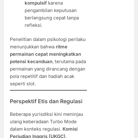
kompulsif
karena
pengambilan keputusan
berlangsung cepat tanpa
refleksi.
Penelitian dalam psikologi perilaku
menunjukkan bahwa
ritme
permainan cepat meningkatkan
potensi kecanduan
, terutama pada
permainan yang dirancang dengan
pola repetitif dan hadiah acak
seperti slot.
Perspektif Etis dan Regulasi
Beberapa yurisdiksi kini meninjau
ulang keberadaan Turbo Mode
dalam konteks regulasi.
Komisi
Perjudian Inggris (UKGC)
,