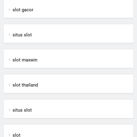
slot gacor
situs slot
slot maxwin
slot thailand
situs slot
slot