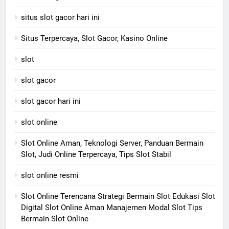
situs slot gacor hari ini
Situs Terpercaya, Slot Gacor, Kasino Online
slot
slot gacor
slot gacor hari ini
slot online
Slot Online Aman, Teknologi Server, Panduan Bermain
Slot, Judi Online Terpercaya, Tips Slot Stabil
slot online resmi
Slot Online Terencana Strategi Bermain Slot Edukasi Slot
Digital Slot Online Aman Manajemen Modal Slot Tips
Bermain Slot Online