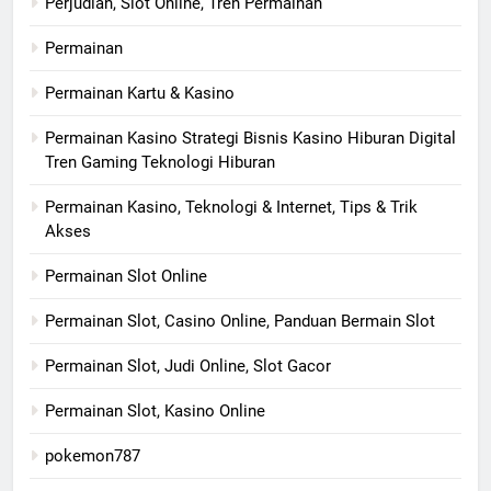
Perjudian, Slot Online, Tren Permainan
Permainan
Permainan Kartu & Kasino
Permainan Kasino Strategi Bisnis Kasino Hiburan Digital
Tren Gaming Teknologi Hiburan
Permainan Kasino, Teknologi & Internet, Tips & Trik
Akses
Permainan Slot Online
Permainan Slot, Casino Online, Panduan Bermain Slot
Permainan Slot, Judi Online, Slot Gacor
Permainan Slot, Kasino Online
pokemon787