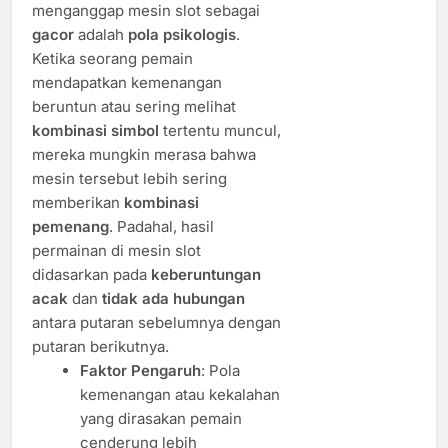
menganggap mesin slot sebagai
gacor
adalah
pola psikologis
.
Ketika seorang pemain
mendapatkan kemenangan
beruntun atau sering melihat
kombinasi simbol
tertentu muncul,
mereka mungkin merasa bahwa
mesin tersebut lebih sering
memberikan
kombinasi
pemenang
. Padahal, hasil
permainan di mesin slot
didasarkan pada
keberuntungan
acak
dan
tidak ada hubungan
antara putaran sebelumnya dengan
putaran berikutnya.
Faktor Pengaruh
: Pola
kemenangan atau kekalahan
yang dirasakan pemain
cenderung lebih