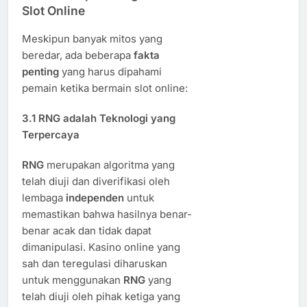
Slot Online
Meskipun banyak mitos yang
beredar, ada beberapa
fakta
penting
yang harus dipahami
pemain ketika bermain slot online:
3.1
RNG adalah Teknologi yang
Terpercaya
RNG
merupakan algoritma yang
telah diuji dan diverifikasi oleh
lembaga
independen
untuk
memastikan bahwa hasilnya benar-
benar acak dan tidak dapat
dimanipulasi. Kasino online yang
sah dan teregulasi diharuskan
untuk menggunakan
RNG
yang
telah diuji oleh pihak ketiga yang