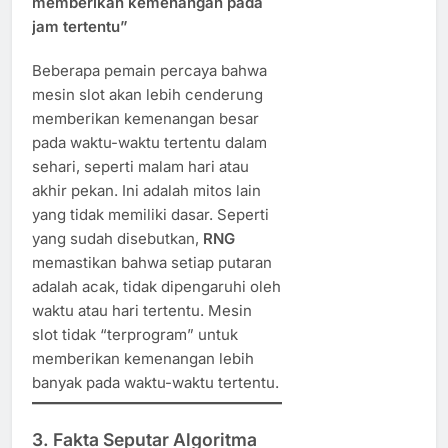
memberikan kemenangan pada
jam tertentu”
Beberapa pemain percaya bahwa
mesin slot akan lebih cenderung
memberikan kemenangan besar
pada waktu-waktu tertentu dalam
sehari, seperti malam hari atau
akhir pekan. Ini adalah mitos lain
yang tidak memiliki dasar. Seperti
yang sudah disebutkan,
RNG
memastikan bahwa setiap putaran
adalah acak, tidak dipengaruhi oleh
waktu atau hari tertentu. Mesin
slot tidak “terprogram” untuk
memberikan kemenangan lebih
banyak pada waktu-waktu tertentu.
3.
Fakta Seputar Algoritma