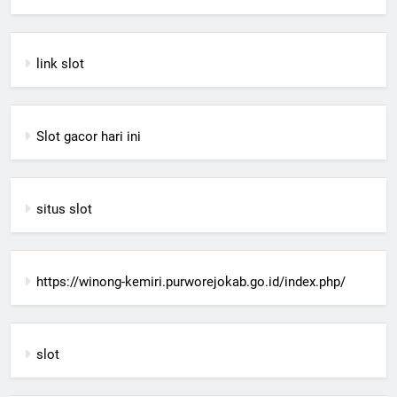
link slot
Slot gacor hari ini
situs slot
https://winong-kemiri.purworejokab.go.id/index.php/
slot