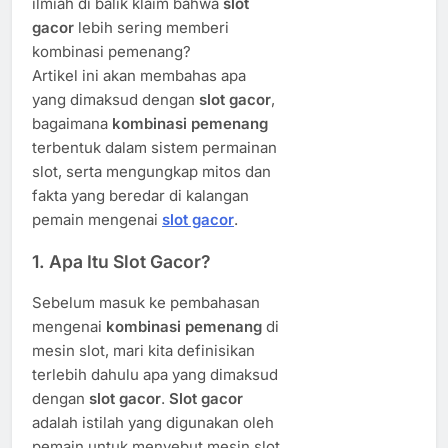
ilmiah di balik klaim bahwa
slot
gacor
lebih sering memberi
kombinasi pemenang?
Artikel ini akan membahas apa
yang dimaksud dengan
slot gacor
,
bagaimana
kombinasi pemenang
terbentuk dalam sistem permainan
slot, serta mengungkap mitos dan
fakta yang beredar di kalangan
pemain mengenai
slot gacor
.
1. Apa Itu Slot Gacor?
Sebelum masuk ke pembahasan
mengenai
kombinasi pemenang
di
mesin slot, mari kita definisikan
terlebih dahulu apa yang dimaksud
dengan
slot gacor
.
Slot gacor
adalah istilah yang digunakan oleh
pemain untuk menyebut mesin slot