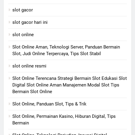
slot gacor
slot gacor hari ini
slot online
Slot Online Aman, Teknologi Server, Panduan Bermain
Slot, Judi Online Terpercaya, Tips Slot Stabil
slot online resmi
Slot Online Terencana Strategi Bermain Slot Edukasi Slot
Digital Slot Online Aman Manajemen Modal Slot Tips
Bermain Slot Online
Slot Online, Panduan Slot, Tips & Trik
Slot Online, Permainan Kasino, Hiburan Digital, Tips
Bermain