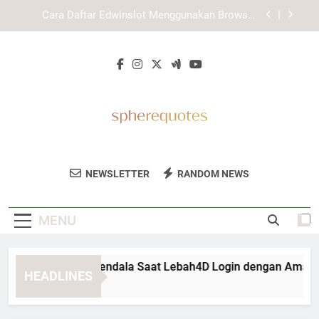
Skip
Daftar Lebah4D dengan Panduan Registrasi yang
to
Lebih Terarah
content
Panduan Mengenal Kaya787 Link Alternatif
Secara Aman
Cara Mengatasi Kendala Saat Lebah4D Login
dengan Aman dan Terarah
Cara Daftar Edwinslot Menggunakan Browser
Terbaru dengan Aman dan Praktis
Daftar Lebah4D dengan Panduan Registrasi yang
Lebih Terarah
Sphere Quotes
Dapatkan Kutipan Motivasi Dan Inspirasi
Panduan Mengenal Kaya787 Link Alternatif
NEWSLETTER
RANDOM NEWS
Secara Aman
Harian Dari Sphere Quotes. Untuk Semangat
Hidup Yang Lebih Positif.
MENU
ra Mengatasi Kendala Saat Lebah4D Login dengan Aman dan
HEADLINES
Months Ago