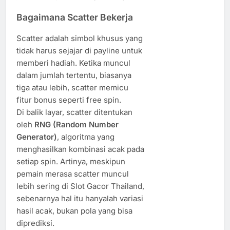
Bagaimana Scatter Bekerja
Scatter adalah simbol khusus yang
tidak harus sejajar di payline untuk
memberi hadiah. Ketika muncul
dalam jumlah tertentu, biasanya
tiga atau lebih, scatter memicu
fitur bonus seperti free spin.
Di balik layar, scatter ditentukan
oleh
RNG (Random Number
Generator)
, algoritma yang
menghasilkan kombinasi acak pada
setiap spin. Artinya, meskipun
pemain merasa scatter muncul
lebih sering di Slot Gacor Thailand,
sebenarnya hal itu hanyalah variasi
hasil acak, bukan pola yang bisa
diprediksi.