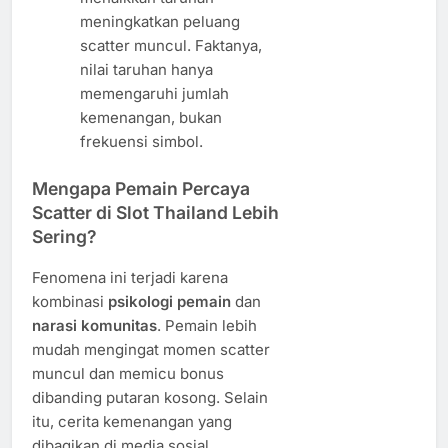
meningkatkan peluang
scatter muncul. Faktanya,
nilai taruhan hanya
memengaruhi jumlah
kemenangan, bukan
frekuensi simbol.
Mengapa Pemain Percaya
Scatter di Slot Thailand Lebih
Sering?
Fenomena ini terjadi karena
kombinasi
psikologi pemain
dan
narasi komunitas
. Pemain lebih
mudah mengingat momen scatter
muncul dan memicu bonus
dibanding putaran kosong. Selain
itu, cerita kemenangan yang
dibagikan di media sosial