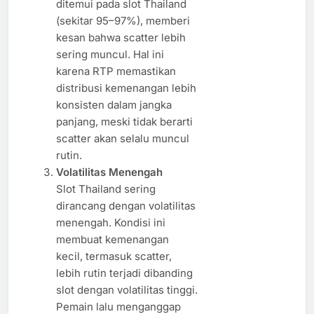
ditemui pada slot Thailand
(sekitar 95–97%), memberi
kesan bahwa scatter lebih
sering muncul. Hal ini
karena RTP memastikan
distribusi kemenangan lebih
konsisten dalam jangka
panjang, meski tidak berarti
scatter akan selalu muncul
rutin.
Volatilitas Menengah
Slot Thailand sering
dirancang dengan volatilitas
menengah. Kondisi ini
membuat kemenangan
kecil, termasuk scatter,
lebih rutin terjadi dibanding
slot dengan volatilitas tinggi.
Pemain lalu menganggap