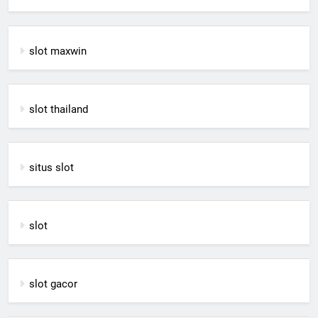
slot maxwin
slot thailand
situs slot
slot
slot gacor