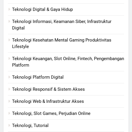
Teknologi Digital & Gaya Hidup
Teknologi Informasi, Keamanan Siber, Infrastruktur
Digital
Teknologi Kesehatan Mental Gaming Produktivitas
Lifestyle
Teknologi Keuangan, Slot Online, Fintech, Pengembangan
Platform
Teknologi Platform Digital
Teknologi Responsif & Sistem Akses
Teknologi Web & Infrastruktur Akses
Teknologi, Slot Games, Perjudian Online
Teknologi, Tutorial