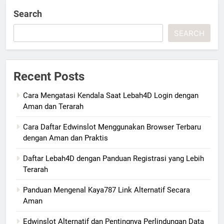
Search
SEARCH
Recent Posts
Cara Mengatasi Kendala Saat Lebah4D Login dengan
Aman dan Terarah
Cara Daftar Edwinslot Menggunakan Browser Terbaru
dengan Aman dan Praktis
Daftar Lebah4D dengan Panduan Registrasi yang Lebih
Terarah
Panduan Mengenal Kaya787 Link Alternatif Secara
Aman
Edwinslot Alternatif dan Pentingnya Perlindungan Data