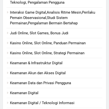
Teknologi, Pengalaman Pengguna
Interaksi Game Digital,Analisis Ritme Mesin,Perilaku
Pemain Observasional,Studi Sistem
Permainan,Pengalaman Bermain Bertahap
Judi Online, Slot Games, Bonus Judi
Kasino Online, Slot Online, Panduan Permainan
Kasino Online, Slot Online, Strategi Permainan
Keamanan & Infrastruktur Digital
Keamanan Akun dan Akses Digital
Keamanan Data dan Privasi Pengguna
Keamanan Digital
Keamanan Digital / Teknologi Informasi