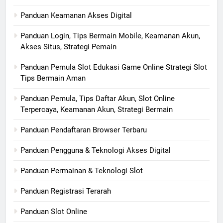
Panduan Keamanan Akses Digital
Panduan Login, Tips Bermain Mobile, Keamanan Akun,
Akses Situs, Strategi Pemain
Panduan Pemula Slot Edukasi Game Online Strategi Slot
Tips Bermain Aman
Panduan Pemula, Tips Daftar Akun, Slot Online
Terpercaya, Keamanan Akun, Strategi Bermain
Panduan Pendaftaran Browser Terbaru
Panduan Pengguna & Teknologi Akses Digital
Panduan Permainan & Teknologi Slot
Panduan Registrasi Terarah
Panduan Slot Online