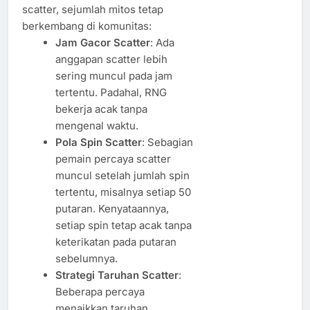
scatter, sejumlah mitos tetap
berkembang di komunitas:
Jam Gacor Scatter
: Ada
anggapan scatter lebih
sering muncul pada jam
tertentu. Padahal, RNG
bekerja acak tanpa
mengenal waktu.
Pola Spin Scatter
: Sebagian
pemain percaya scatter
muncul setelah jumlah spin
tertentu, misalnya setiap 50
putaran. Kenyataannya,
setiap spin tetap acak tanpa
keterikatan pada putaran
sebelumnya.
Strategi Taruhan Scatter
:
Beberapa percaya
menaikkan taruhan