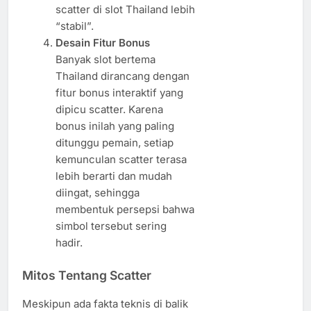
scatter di slot Thailand lebih
“stabil”.
Desain Fitur Bonus
Banyak slot bertema
Thailand dirancang dengan
fitur bonus interaktif yang
dipicu scatter. Karena
bonus inilah yang paling
ditunggu pemain, setiap
kemunculan scatter terasa
lebih berarti dan mudah
diingat, sehingga
membentuk persepsi bahwa
simbol tersebut sering
hadir.
Mitos Tentang Scatter
Meskipun ada fakta teknis di balik