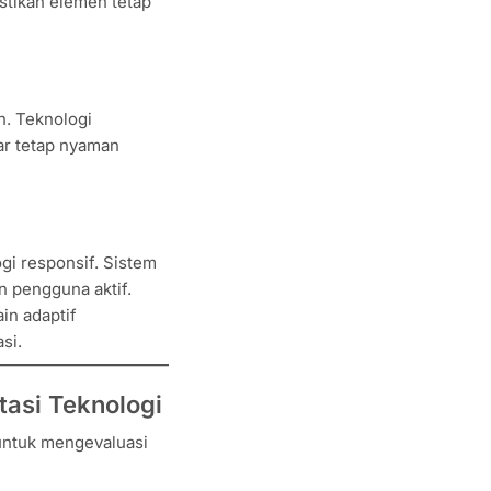
stikan elemen tetap
. Teknologi
ar tetap nyaman
gi responsif. Sistem
n pengguna aktif.
in adaptif
si.
tasi Teknologi
 untuk mengevaluasi