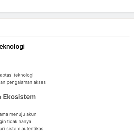
eknologi
ptasi teknologi
 dan pengalaman akses
 Ekosistem
tama menuju akun
gin tidak hanya
ari sistem autentikasi