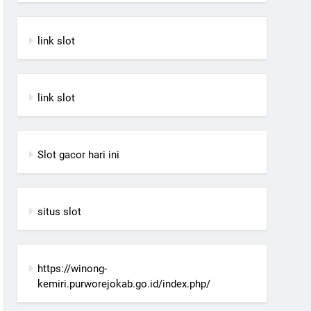
link slot
link slot
Slot gacor hari ini
situs slot
https://winong-
kemiri.purworejokab.go.id/index.php/