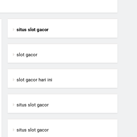
situs slot gacor
slot gacor
slot gacor hari ini
situs slot gacor
situs slot gacor