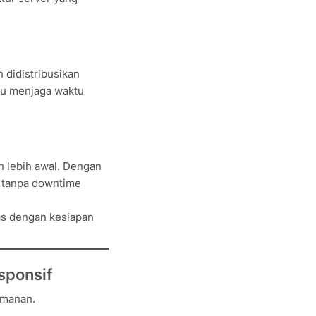
 didistribusikan
tu menjaga waktu
 lebih awal. Dengan
s tanpa downtime
ras dengan kesiapan
sponsif
amanan.