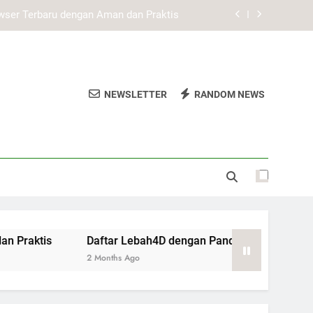
wser Terbaru dengan Aman dan Praktis
Panduan Registrasi yang Lebih Terarah
 Kaya787 Link Alternatif Secara Aman
NEWSLETTER
RANDOM NEWS
bah4D Login dengan Aman dan Terarah
wser Terbaru dengan Aman dan Praktis
uk Semangat Hidup Yang Lebih Positif.
Panduan Registrasi yang Lebih Terarah
 Kaya787 Link Alternatif Secara Aman
Daftar Lebah4D dengan Panduan Registrasi yang Lebih T
2 Months Ago