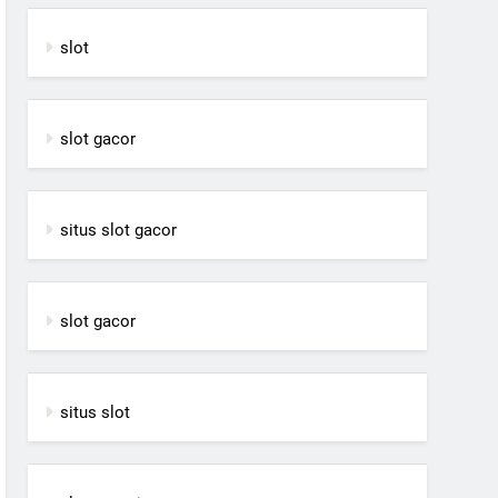
slot
slot gacor
situs slot gacor
slot gacor
situs slot