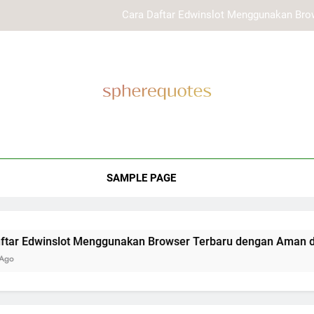
Cara Daftar Edwinslot Menggunakan Bro
Daftar Lebah4D dengan 
Panduan Mengenal
Cara Mengatasi Kendala Saat Le
ere Quotes
Cara Daftar Edwinslot Menggunakan Bro
utipan Motivasi Dan Inspirasi Harian Dari Sphere Quotes. Unt
Daftar Lebah4D dengan 
SAMPLE PAGE
Panduan Mengenal
lot Menggunakan Browser Terbaru dengan Aman dan Praktis