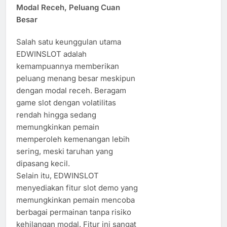
Modal Receh, Peluang Cuan
Besar
Salah satu keunggulan utama
EDWINSLOT adalah
kemampuannya memberikan
peluang menang besar meskipun
dengan modal receh. Beragam
game slot dengan volatilitas
rendah hingga sedang
memungkinkan pemain
memperoleh kemenangan lebih
sering, meski taruhan yang
dipasang kecil.
Selain itu, EDWINSLOT
menyediakan fitur slot demo yang
memungkinkan pemain mencoba
berbagai permainan tanpa risiko
kehilangan modal. Fitur ini sangat