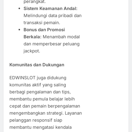
perangkat.
Sistem Keamanan Andal:
Melindungi data pribadi dan
transaksi pemain.
Bonus dan Promosi
Berkala:
Menambah modal
dan memperbesar peluang
jackpot.
Komunitas dan Dukungan
EDWINSLOT juga didukung
komunitas aktif yang saling
berbagi pengalaman dan tips,
membantu pemula belajar lebih
cepat dan pemain berpengalaman
mengembangkan strategi. Layanan
pelanggan responsif siap
membantu mengatasi kendala