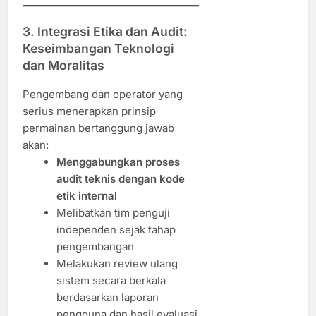
3. Integrasi Etika dan Audit:
Keseimbangan Teknologi
dan Moralitas
Pengembang dan operator yang
serius menerapkan prinsip
permainan bertanggung jawab
akan:
Menggabungkan proses
audit teknis dengan kode
etik internal
Melibatkan tim penguji
independen sejak tahap
pengembangan
Melakukan review ulang
sistem secara berkala
berdasarkan laporan
pengguna dan hasil evaluasi