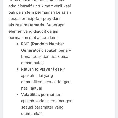
administratif untuk memverifikasi
bahwa sistem permainan berjalan
sesuai prinsip
fair play dan
akurasi matematis.
Beberapa
elemen yang diaudit dalam
permainan slot antara lain:
RNG (Random Number
Generator):
apakah benar-
benar acak dan tidak bisa
dimanipulasi
Return to Player (RTP):
apakah nilai yang
ditampilkan sesuai dengan
hasil aktual
Volatilitas permainan:
apakah variasi kemenangan
sesuai parameter yang
diumumkan