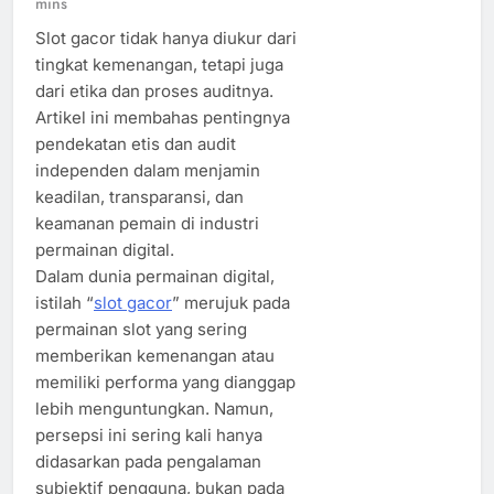
mins
Slot gacor tidak hanya diukur dari
tingkat kemenangan, tetapi juga
dari etika dan proses auditnya.
Artikel ini membahas pentingnya
pendekatan etis dan audit
independen dalam menjamin
keadilan, transparansi, dan
keamanan pemain di industri
permainan digital.
Dalam dunia permainan digital,
istilah “
slot gacor
” merujuk pada
permainan slot yang sering
memberikan kemenangan atau
memiliki performa yang dianggap
lebih menguntungkan. Namun,
persepsi ini sering kali hanya
didasarkan pada pengalaman
subjektif pengguna, bukan pada