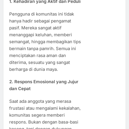
1.
Kehadiran yang Aktif dan Peduli
Pengguna di komunitas ini tidak
hanya hadir sebagai pengamat
pasif. Mereka sangat aktif
menanggapi keluhan, memberi
semangat, hingga membagikan tips
bermain tanpa pamrih. Semua ini
menciptakan rasa aman dan
diterima, sesuatu yang sangat
berharga di dunia maya.
2.
Respons Emosional yang Jujur
dan Cepat
Saat ada anggota yang merasa
frustasi atau mengalami kekalahan,
komunitas segera memberi
respons. Bukan dengan basa-basi
kosong, tapi dengan dukungan