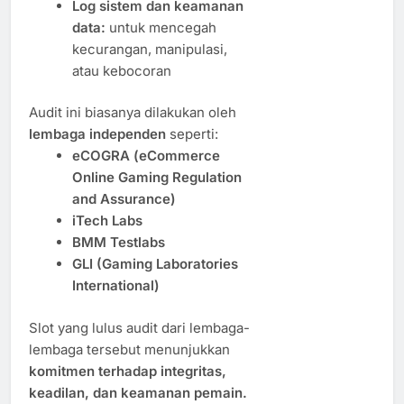
Log sistem dan keamanan
data:
untuk mencegah
kecurangan, manipulasi,
atau kebocoran
Audit ini biasanya dilakukan oleh
lembaga independen
seperti:
eCOGRA (eCommerce
Online Gaming Regulation
and Assurance)
iTech Labs
BMM Testlabs
GLI (Gaming Laboratories
International)
Slot yang lulus audit dari lembaga-
lembaga tersebut menunjukkan
komitmen terhadap integritas,
keadilan, dan keamanan pemain.