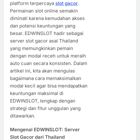
platform terpercaya
slot gacor
.
Permainan slot online semakin
diminati karena kemudahan akses
dan potensi keuntungan yang
besar. EDWINSLOT hadir sebagai
server slot gacor asal Thailand
yang memungkinkan pemain
dengan modal receh untuk meraih
auto cuan secara konsisten. Dalam
artikel ini, kita akan mengulas
bagaimana cara memaksimalkan
modal kecil agar bisa mendapatkan
keuntungan maksimal di
EDWINSLOT, lengkap dengan
strategi dan fitur unggulan yang
ditawarkan.
Mengenal EDWINSLOT: Server
Slot Gacor dari Thailand