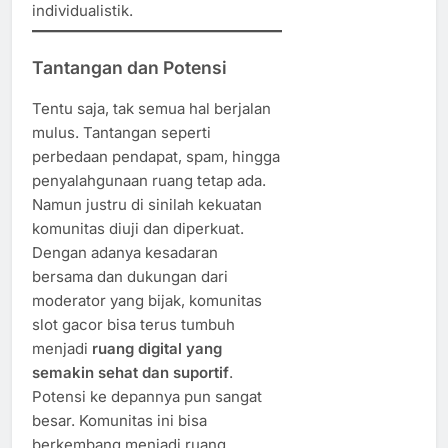
individualistik.
Tantangan dan Potensi
Tentu saja, tak semua hal berjalan
mulus. Tantangan seperti
perbedaan pendapat, spam, hingga
penyalahgunaan ruang tetap ada.
Namun justru di sinilah kekuatan
komunitas diuji dan diperkuat.
Dengan adanya kesadaran
bersama dan dukungan dari
moderator yang bijak, komunitas
slot gacor bisa terus tumbuh
menjadi
ruang digital yang
semakin sehat dan suportif
.
Potensi ke depannya pun sangat
besar. Komunitas ini bisa
berkembang menjadi ruang