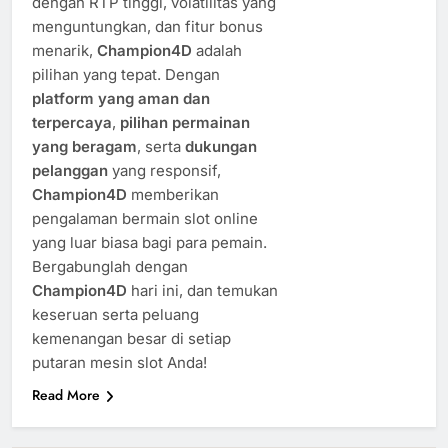
dengan RTP tinggi, volatilitas yang
menguntungkan, dan fitur bonus
menarik,
Champion4D
adalah
pilihan yang tepat. Dengan
platform yang aman dan
terpercaya
,
pilihan permainan
yang beragam
, serta
dukungan
pelanggan
yang responsif,
Champion4D
memberikan
pengalaman bermain slot online
yang luar biasa bagi para pemain.
Bergabunglah dengan
Champion4D
hari ini, dan temukan
keseruan serta peluang
kemenangan besar di setiap
putaran mesin slot Anda!
Read More