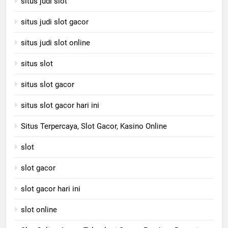
situs judi slot
situs judi slot gacor
situs judi slot online
situs slot
situs slot gacor
situs slot gacor hari ini
Situs Terpercaya, Slot Gacor, Kasino Online
slot
slot gacor
slot gacor hari ini
slot online