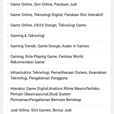
Game Online, Slot Online, Panduan Judi
Game Online, Teknologi Digital, Panduan Slot Interaktif
Game Online, UX/UI Design, Teknologi Game
Gaming & Teknologi
Gaming Trends, Game Design, Audio in Games
Gaming, Role-Playing Game, Fantasy World,
Rekomendasi Game
Infrastruktur Teknologi, Pemeliharaan Sistem, Keandalan
Teknologi, Pengalaman Pengguna
Interaksi Game Digital,Analisis Ritme Mesin,Perilaku
Pemain Observasional,Studi Sistem
Permainan,Pengalaman Bermain Bertahap
Judi Online, Slot Games, Bonus Judi