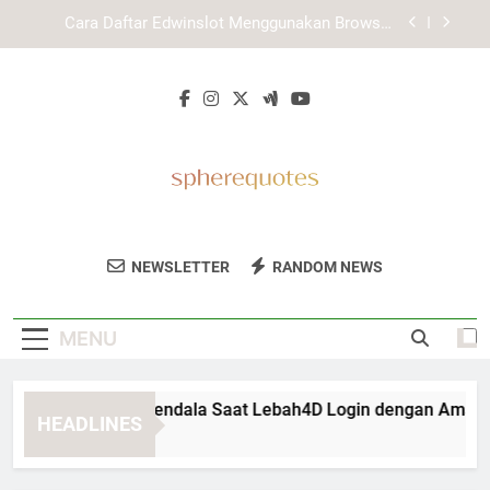
Skip
Daftar Lebah4D dengan Panduan Registrasi yang
to
Lebih Terarah
content
Panduan Mengenal Kaya787 Link Alternatif
Secara Aman
Cara Mengatasi Kendala Saat Lebah4D Login
dengan Aman dan Terarah
Cara Daftar Edwinslot Menggunakan Browser
Terbaru dengan Aman dan Praktis
Daftar Lebah4D dengan Panduan Registrasi yang
Lebih Terarah
Sphere Quotes
Dapatkan Kutipan Motivasi Dan Inspirasi
Panduan Mengenal Kaya787 Link Alternatif
NEWSLETTER
RANDOM NEWS
Secara Aman
Harian Dari Sphere Quotes. Untuk Semangat
Hidup Yang Lebih Positif.
MENU
ra Mengatasi Kendala Saat Lebah4D Login dengan Aman dan
HEADLINES
Months Ago