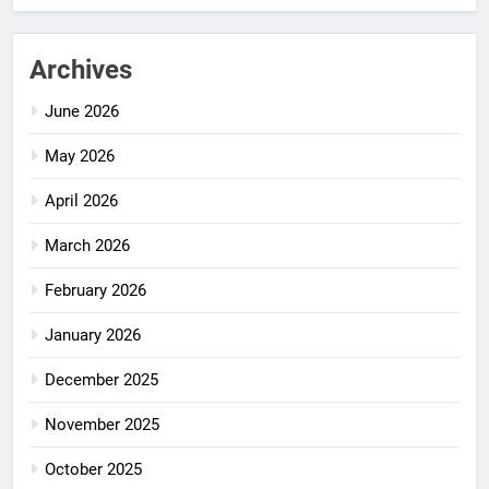
Archives
June 2026
May 2026
April 2026
March 2026
February 2026
January 2026
December 2025
November 2025
October 2025