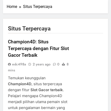
Home
Situs Terpercaya
Situs Terpercaya
Champion4D: Situs
Terpercaya dengan Fitur Slot
Gacor Terbaik
edc498a
2 years ago
0
8
mins
Temukan keunggulan
Champion4D
, situs terpercaya
dengan fitur
Slot Gacor terbaik
.
Pelajari mengapa Champion4D
menjadi pilihan utama pemain slot
untuk pengalaman bermain yang