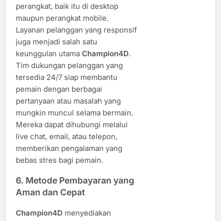
perangkat, baik itu di desktop
maupun perangkat mobile.
Layanan pelanggan yang responsif
juga menjadi salah satu
keunggulan utama
Champion4D
.
Tim dukungan pelanggan yang
tersedia 24/7 siap membantu
pemain dengan berbagai
pertanyaan atau masalah yang
mungkin muncul selama bermain.
Mereka dapat dihubungi melalui
live chat, email, atau telepon,
memberikan pengalaman yang
bebas stres bagi pemain.
6.
Metode Pembayaran yang
Aman dan Cepat
Champion4D
menyediakan