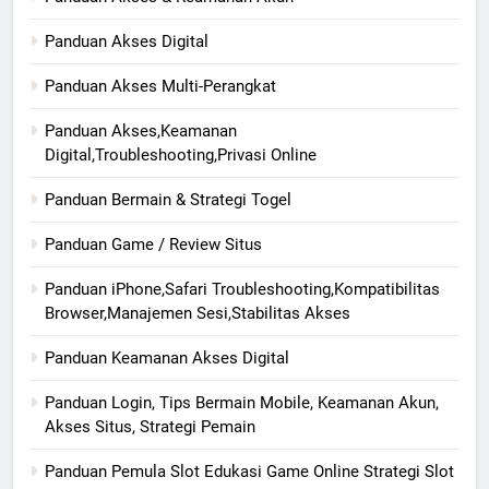
Panduan Akses Digital
Panduan Akses Multi-Perangkat
Panduan Akses,Keamanan
Digital,Troubleshooting,Privasi Online
Panduan Bermain & Strategi Togel
Panduan Game / Review Situs
Panduan iPhone,Safari Troubleshooting,Kompatibilitas
Browser,Manajemen Sesi,Stabilitas Akses
Panduan Keamanan Akses Digital
Panduan Login, Tips Bermain Mobile, Keamanan Akun,
Akses Situs, Strategi Pemain
Panduan Pemula Slot Edukasi Game Online Strategi Slot