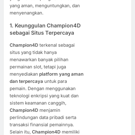
yang aman, menguntungkan, dan
menyenangkan.
1.
Keunggulan Champion4D
sebagai Situs Terpercaya
Champion4D
terkenal sebagai
situs yang tidak hanya
menawarkan banyak pilihan
permainan slot, tetapi juga
menyediakan
platform yang aman
dan terpercaya
untuk para
pemain. Dengan menggunakan
teknologi enkripsi yang kuat dan
sistem keamanan canggih,
Champion4D
menjamin
perlindungan data pribadi serta
transaksi finansial pemainnya.
Selain itu,
Champion4D
memiliki