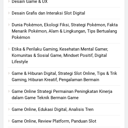
Desain Game & UX
Desain Grafis dan Interaksi Slot Digital
Dunia Pokémon, Ekologi Fiksi, Strategi Pokémon, Fakta
Menarik Pokémon, Alam & Lingkungan, Tips Bertualang
Pokémon
Etika & Perilaku Gaming, Kesehatan Mental Gamer,
Komunitas & Sosial Game, Mindset Positif, Digital
Lifestyle
Game & Hiburan Digital, Strategi Slot Online, Tips & Trik
Gaming, Hiburan Kreatif, Pengalaman Bermain
Game Online Strategi Permainan Peningkatan Kinerja
dalam Game Teknik Bermain Game
Game Online, Edukasi Digital, Analisis Tren
Game Online, Review Platform, Panduan Slot