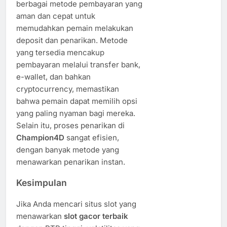
berbagai metode pembayaran yang
aman dan cepat untuk
memudahkan pemain melakukan
deposit dan penarikan. Metode
yang tersedia mencakup
pembayaran melalui transfer bank,
e-wallet, dan bahkan
cryptocurrency, memastikan
bahwa pemain dapat memilih opsi
yang paling nyaman bagi mereka.
Selain itu, proses penarikan di
Champion4D
sangat efisien,
dengan banyak metode yang
menawarkan penarikan instan.
Kesimpulan
Jika Anda mencari situs slot yang
menawarkan
slot gacor terbaik