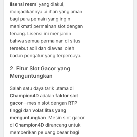
lisensi resmi
yang diakui,
menjadikannya pilihan yang aman
bagi para pemain yang ingin
menikmati permainan slot dengan
tenang. Lisensi ini menjamin
bahwa semua permainan di situs
tersebut adil dan diawasi oleh
badan pengatur yang terpercaya.
2.
Fitur Slot Gacor yang
Menguntungkan
Salah satu daya tarik utama di
Champion4D
adalah
faktor slot
gacor
—mesin slot dengan
RTP
tinggi
dan
volatilitas yang
menguntungkan
. Mesin slot gacor
di
Champion4D
dirancang untuk
memberikan peluang besar bagi