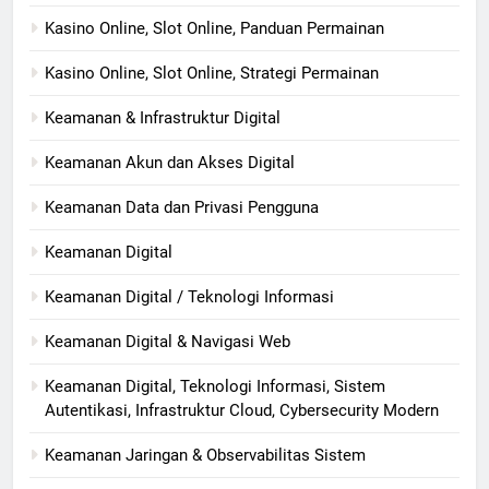
Kasino Online, Slot Online, Panduan Permainan
Kasino Online, Slot Online, Strategi Permainan
Keamanan & Infrastruktur Digital
Keamanan Akun dan Akses Digital
Keamanan Data dan Privasi Pengguna
Keamanan Digital
Keamanan Digital / Teknologi Informasi
Keamanan Digital & Navigasi Web
Keamanan Digital, Teknologi Informasi, Sistem
Autentikasi, Infrastruktur Cloud, Cybersecurity Modern
Keamanan Jaringan & Observabilitas Sistem