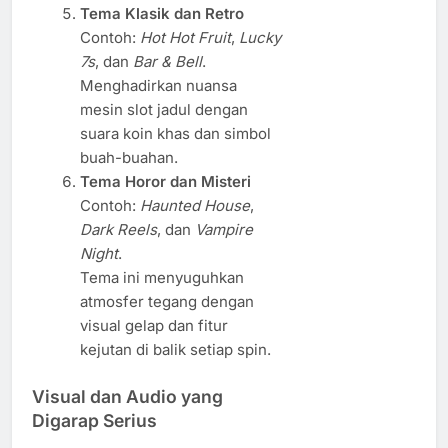
Tema Klasik dan Retro
Contoh:
Hot Hot Fruit
,
Lucky
7s
, dan
Bar & Bell
.
Menghadirkan nuansa
mesin slot jadul dengan
suara koin khas dan simbol
buah-buahan.
Tema Horor dan Misteri
Contoh:
Haunted House
,
Dark Reels
, dan
Vampire
Night
.
Tema ini menyuguhkan
atmosfer tegang dengan
visual gelap dan fitur
kejutan di balik setiap spin.
Visual dan Audio yang
Digarap Serius