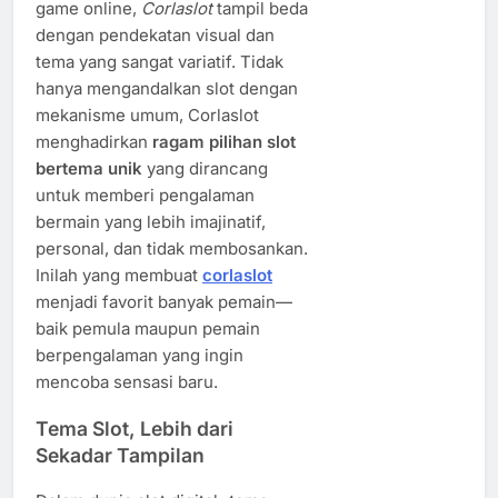
game online,
Corlaslot
tampil beda
dengan pendekatan visual dan
tema yang sangat variatif. Tidak
hanya mengandalkan slot dengan
mekanisme umum, Corlaslot
menghadirkan
ragam pilihan slot
bertema unik
yang dirancang
untuk memberi pengalaman
bermain yang lebih imajinatif,
personal, dan tidak membosankan.
Inilah yang membuat
corlaslot
menjadi favorit banyak pemain—
baik pemula maupun pemain
berpengalaman yang ingin
mencoba sensasi baru.
Tema Slot, Lebih dari
Sekadar Tampilan