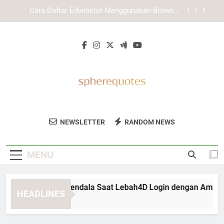
Skip
Daftar Lebah4D dengan Panduan Registrasi yang
to
Lebih Terarah
content
Panduan Mengenal Kaya787 Link Alternatif
Secara Aman
Cara Mengatasi Kendala Saat Lebah4D Login
dengan Aman dan Terarah
Cara Daftar Edwinslot Menggunakan Browser
Terbaru dengan Aman dan Praktis
Daftar Lebah4D dengan Panduan Registrasi yang
Lebih Terarah
Sphere Quotes
Dapatkan Kutipan Motivasi Dan Inspirasi
Panduan Mengenal Kaya787 Link Alternatif
NEWSLETTER
RANDOM NEWS
Secara Aman
Harian Dari Sphere Quotes. Untuk Semangat
Hidup Yang Lebih Positif.
MENU
ra Mengatasi Kendala Saat Lebah4D Login dengan Aman dan
HEADLINES
Months Ago