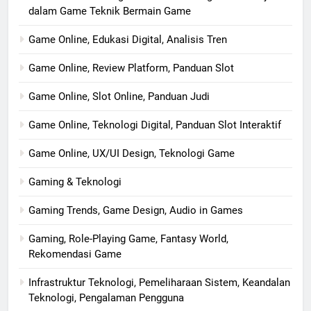
dalam Game Teknik Bermain Game
Game Online, Edukasi Digital, Analisis Tren
Game Online, Review Platform, Panduan Slot
Game Online, Slot Online, Panduan Judi
Game Online, Teknologi Digital, Panduan Slot Interaktif
Game Online, UX/UI Design, Teknologi Game
Gaming & Teknologi
Gaming Trends, Game Design, Audio in Games
Gaming, Role-Playing Game, Fantasy World,
Rekomendasi Game
Infrastruktur Teknologi, Pemeliharaan Sistem, Keandalan
Teknologi, Pengalaman Pengguna