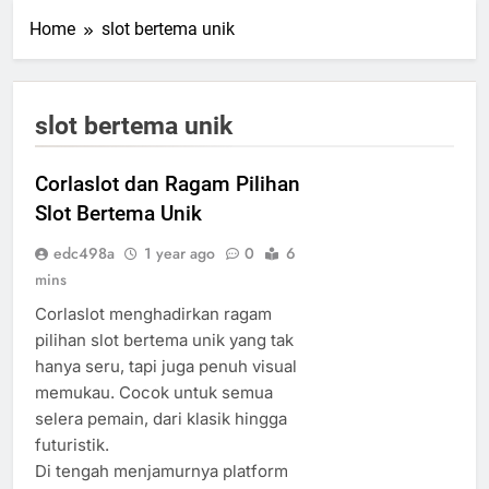
Home
slot bertema unik
slot bertema unik
Corlaslot dan Ragam Pilihan
Slot Bertema Unik
edc498a
1 year ago
0
6
mins
Corlaslot menghadirkan ragam
pilihan slot bertema unik yang tak
hanya seru, tapi juga penuh visual
memukau. Cocok untuk semua
selera pemain, dari klasik hingga
futuristik.
Di tengah menjamurnya platform