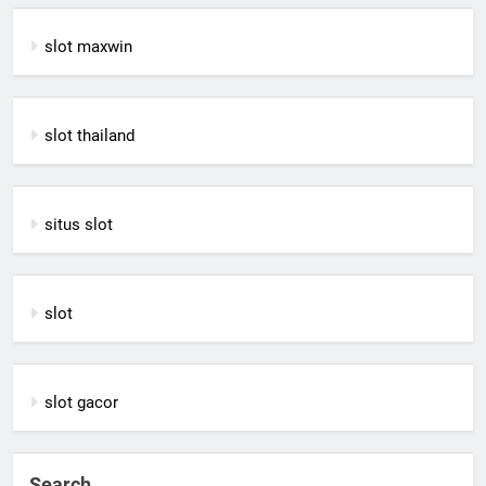
slot maxwin
slot thailand
situs slot
slot
slot gacor
Search