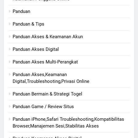
Panduan
Panduan & Tips
Panduan Akses & Keamanan Akun
Panduan Akses Digital
Panduan Akses Multi-Perangkat
Panduan Akses,Keamanan
Digital,Troubleshooting,Privasi Online
Panduan Bermain & Strategi Togel
Panduan Game / Review Situs
Panduan iPhone,Safari Troubleshooting,Kompatibilitas
Browser,Manajemen Sesi,Stabilitas Akses