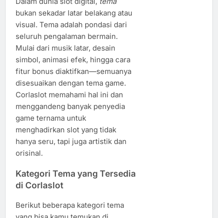
Dalam dunia slot digital,
tema
bukan sekadar latar belakang atau
visual. Tema adalah pondasi dari
seluruh pengalaman bermain.
Mulai dari musik latar, desain
simbol, animasi efek, hingga cara
fitur bonus diaktifkan—semuanya
disesuaikan dengan tema game.
Corlaslot memahami hal ini dan
menggandeng banyak penyedia
game ternama untuk
menghadirkan slot yang tidak
hanya seru, tapi juga artistik dan
orisinal.
Kategori Tema yang Tersedia
di Corlaslot
Berikut beberapa kategori tema
yang bisa kamu temukan di