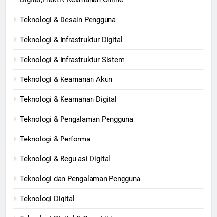
Teknologi & Desain Pengguna
Teknologi & Infrastruktur Digital
Teknologi & Infrastruktur Sistem
Teknologi & Keamanan Akun
Teknologi & Keamanan Digital
Teknologi & Pengalaman Pengguna
Teknologi & Performa
Teknologi & Regulasi Digital
Teknologi dan Pengalaman Pengguna
Teknologi Digital