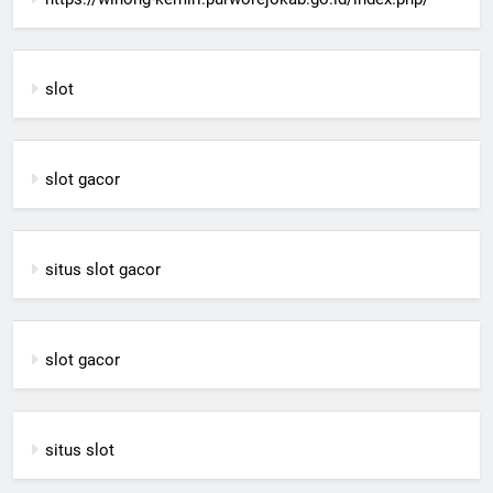
slot
slot gacor
situs slot gacor
slot gacor
situs slot