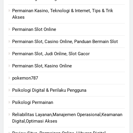
Permainan Kasino, Teknologi & Internet, Tips & Trik
Akses
Permainan Slot Online
Permainan Slot, Casino Online, Panduan Bermain Slot
Permainan Slot, Judi Online, Slot Gacor
Permainan Slot, Kasino Online
pokemon787
Psikologi Digital & Perilaku Pengguna
Psikologi Permainan
Reliabilitas Layanan,Manajemen Operasional,Keamanan
Digital,Optimasi Akses