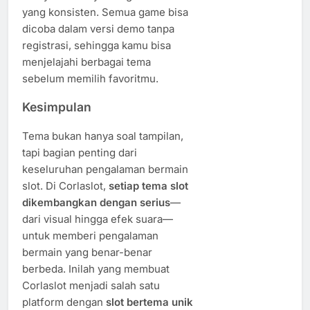
yang konsisten. Semua game bisa
dicoba dalam versi demo tanpa
registrasi, sehingga kamu bisa
menjelajahi berbagai tema
sebelum memilih favoritmu.
Kesimpulan
Tema bukan hanya soal tampilan,
tapi bagian penting dari
keseluruhan pengalaman bermain
slot. Di Corlaslot,
setiap tema slot
dikembangkan dengan serius
—
dari visual hingga efek suara—
untuk memberi pengalaman
bermain yang benar-benar
berbeda. Inilah yang membuat
Corlaslot menjadi salah satu
platform dengan
slot bertema unik