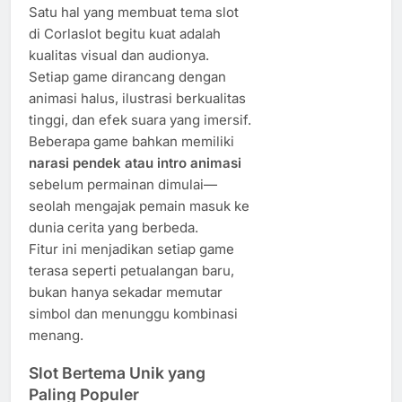
Satu hal yang membuat tema slot
di Corlaslot begitu kuat adalah
kualitas visual dan audionya.
Setiap game dirancang dengan
animasi halus, ilustrasi berkualitas
tinggi, dan efek suara yang imersif.
Beberapa game bahkan memiliki
narasi pendek atau intro animasi
sebelum permainan dimulai—
seolah mengajak pemain masuk ke
dunia cerita yang berbeda.
Fitur ini menjadikan setiap game
terasa seperti petualangan baru,
bukan hanya sekadar memutar
simbol dan menunggu kombinasi
menang.
Slot Bertema Unik yang
Paling Populer