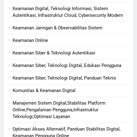
Keamanan Digital, Teknologi Informasi, Sistem
Autentikasi, Infrastruktur Cloud, Cybersecurity Modern
Keamanan Jaringan & Observabilitas Sistem
Keamanan Online
Keamanan Siber & Teknologi Autentikasi
Keamanan Siber, Teknologi Digital, Edukasi Pengguna
Keamanan Siber, Teknologi Digital, Panduan Teknis
Komunitas & Keamanan Digital
Manajemen Sistem Digital,Stabilitas Platform
Online,Pengalaman Pengguna,Infrastruktur
Teknologi,Optimasi Layanan
Optimasi Akses Alternatif, Panduan Stabilitas Digital,
Keamanan Pengguna Online