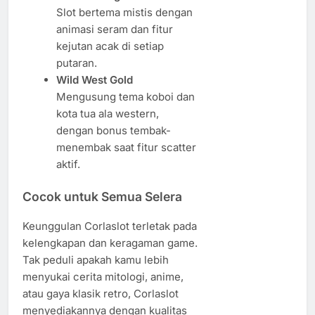
Slot bertema mistis dengan
animasi seram dan fitur
kejutan acak di setiap
putaran.
Wild West Gold
Mengusung tema koboi dan
kota tua ala western,
dengan bonus tembak-
menembak saat fitur scatter
aktif.
Cocok untuk Semua Selera
Keunggulan Corlaslot terletak pada
kelengkapan dan keragaman game.
Tak peduli apakah kamu lebih
menyukai cerita mitologi, anime,
atau gaya klasik retro, Corlaslot
menyediakannya dengan kualitas