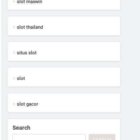
slot maxwin
slot thailand
situs slot
slot
slot gacor
Search
SEARCH