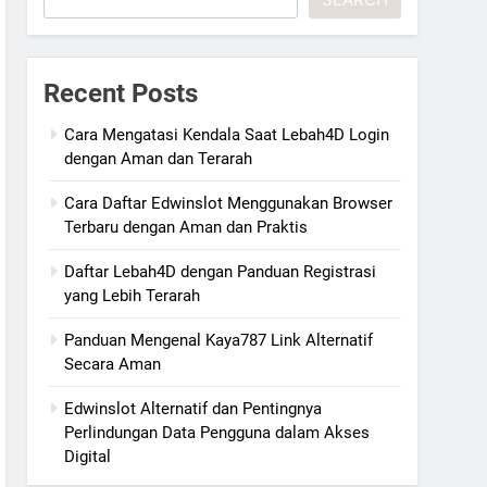
Recent Posts
Cara Mengatasi Kendala Saat Lebah4D Login
dengan Aman dan Terarah
Cara Daftar Edwinslot Menggunakan Browser
Terbaru dengan Aman dan Praktis
Daftar Lebah4D dengan Panduan Registrasi
yang Lebih Terarah
Panduan Mengenal Kaya787 Link Alternatif
Secara Aman
Edwinslot Alternatif dan Pentingnya
Perlindungan Data Pengguna dalam Akses
Digital