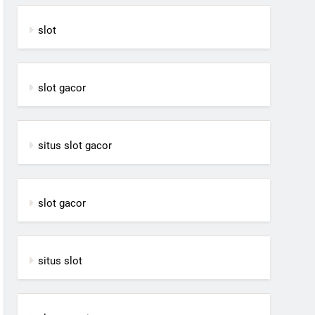
slot
slot gacor
situs slot gacor
slot gacor
situs slot