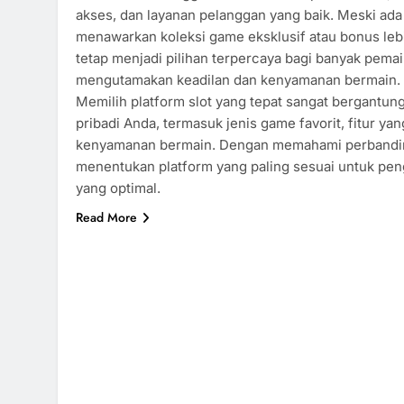
akses, dan layanan pelanggan yang baik. Meski ada 
menawarkan koleksi game eksklusif atau bonus lebi
tetap menjadi pilihan terpercaya bagi banyak pema
mengutamakan keadilan dan kenyamanan bermain.
Memilih platform slot yang tepat sangat bergantun
pribadi Anda, termasuk jenis game favorit, fitur ya
kenyamanan bermain. Dengan memahami perbanding
menentukan platform yang paling sesuai untuk pe
yang optimal.
Read More