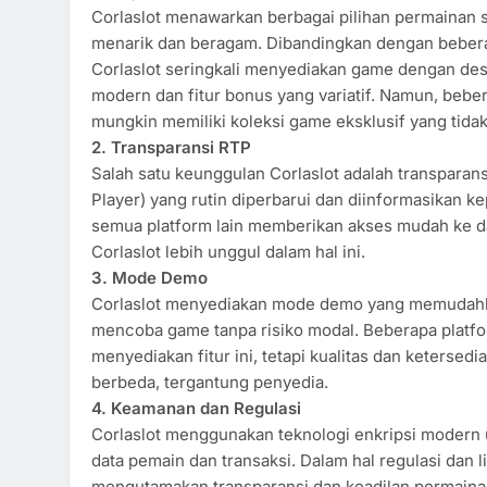
Corlaslot menawarkan berbagai pilihan permainan 
menarik dan beragam. Dibandingkan dengan beberap
Corlaslot seringkali menyediakan game dengan desa
modern dan fitur bonus yang variatif. Namun, beber
mungkin memiliki koleksi game eksklusif yang tidak 
2. Transparansi RTP
Salah satu keunggulan Corlaslot adalah transparans
Player) yang rutin diperbarui dan diinformasikan k
semua platform lain memberikan akses mudah ke da
Corlaslot lebih unggul dalam hal ini.
3. Mode Demo
Corlaslot menyediakan mode demo yang memudah
mencoba game tanpa risiko modal. Beberapa platfor
menyediakan fitur ini, tetapi kualitas dan keterse
berbeda, tergantung penyedia.
4. Keamanan dan Regulasi
Corlaslot menggunakan teknologi enkripsi modern 
data pemain dan transaksi. Dalam hal regulasi dan li
mengutamakan transparansi dan keadilan permaina