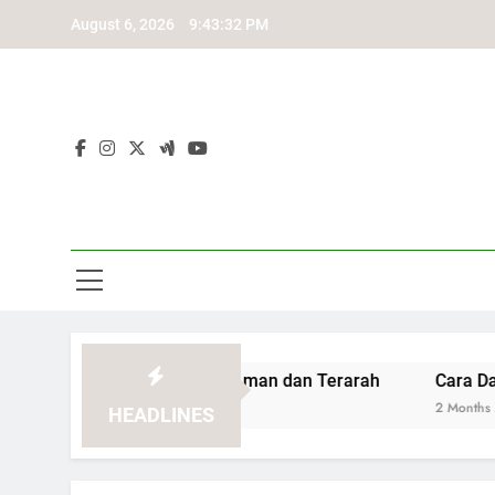
Skip
August 6, 2026
9:43:33 PM
to
content
Sph
Dapatkan K
4D Login dengan Aman dan Terarah
Cara Daftar Edwins
2 Months Ago
HEADLINES