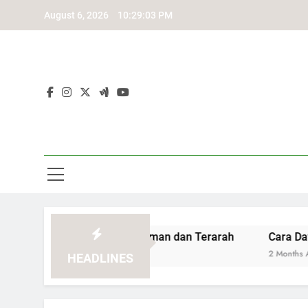
Skip
August 6, 2026
10:29:04 PM
to
content
Sph
Dapatkan K
ah4D Login dengan Aman dan Terarah
Cara Daftar Edw
2 Months Ago
HEADLINES