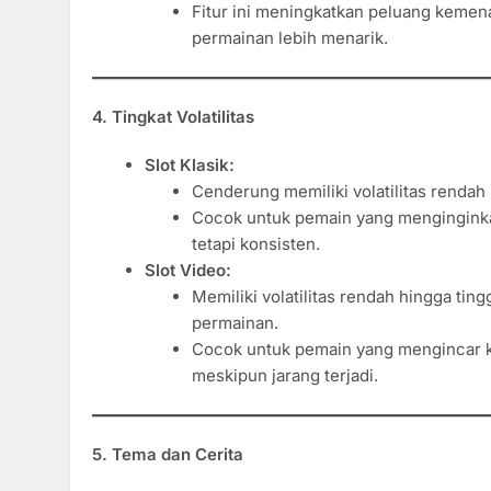
Fitur ini meningkatkan peluang keme
permainan lebih menarik.
4.
Tingkat Volatilitas
Slot Klasik:
Cenderung memiliki volatilitas rendah
Cocok untuk pemain yang mengingink
tetapi konsisten.
Slot Video:
Memiliki volatilitas rendah hingga ting
permainan.
Cocok untuk pemain yang mengincar
meskipun jarang terjadi.
5.
Tema dan Cerita