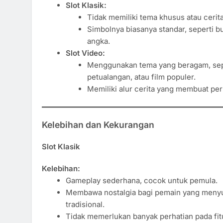
Slot Klasik:
Tidak memiliki tema khusus atau ceri
Simbolnya biasanya standar, seperti b
angka.
Slot Video:
Menggunakan tema yang beragam, sepe
petualangan, atau film populer.
Memiliki alur cerita yang membuat per
Kelebihan dan Kekurangan
Slot Klasik
Kelebihan:
Gameplay sederhana, cocok untuk pemula.
Membawa nostalgia bagi pemain yang menyu
tradisional.
Tidak memerlukan banyak perhatian pada fitur