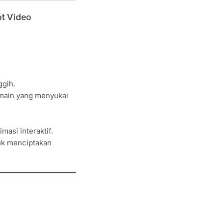
ot Video
ggih.
main yang menyukai
asi interaktif.
k menciptakan