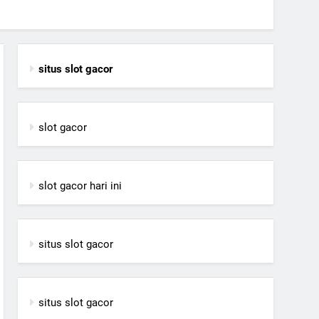
situs slot gacor
slot gacor
slot gacor hari ini
situs slot gacor
situs slot gacor