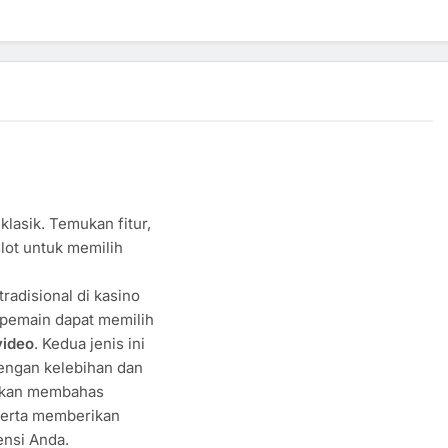
klasik. Temukan fitur,
lot untuk memilih
radisional di kasino
, pemain dapat memilih
video
. Kedua jenis ini
engan kelebihan dan
 akan membahas
 serta memberikan
ensi Anda.