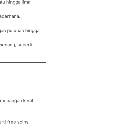
atu hingga lima
ederhana.
gan puluhan hingga
menang, seperti
emenangan kecil
ti free spins,