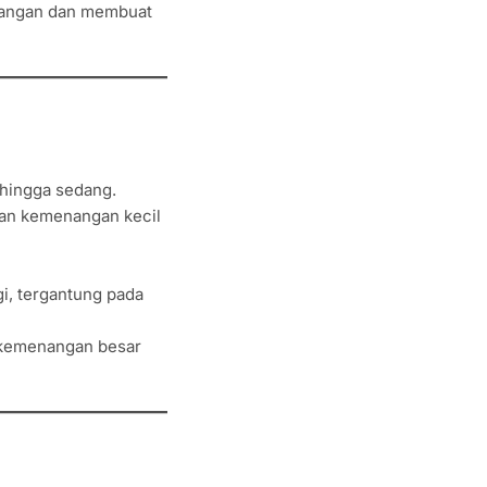
nangan dan membuat
 hingga sedang.
an kemenangan kecil
gi, tergantung pada
 kemenangan besar