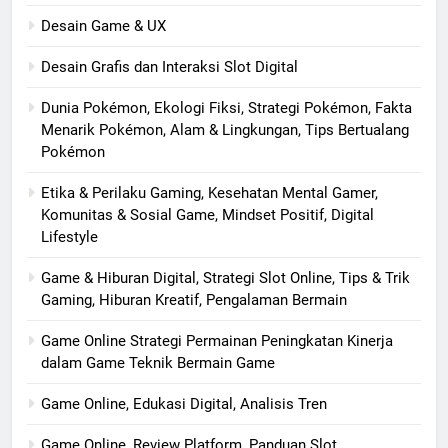
Desain Game & UX
Desain Grafis dan Interaksi Slot Digital
Dunia Pokémon, Ekologi Fiksi, Strategi Pokémon, Fakta
Menarik Pokémon, Alam & Lingkungan, Tips Bertualang
Pokémon
Etika & Perilaku Gaming, Kesehatan Mental Gamer,
Komunitas & Sosial Game, Mindset Positif, Digital
Lifestyle
Game & Hiburan Digital, Strategi Slot Online, Tips & Trik
Gaming, Hiburan Kreatif, Pengalaman Bermain
Game Online Strategi Permainan Peningkatan Kinerja
dalam Game Teknik Bermain Game
Game Online, Edukasi Digital, Analisis Tren
Game Online, Review Platform, Panduan Slot