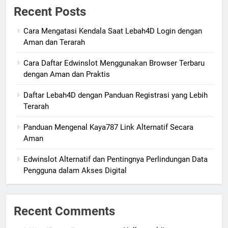
Recent Posts
Cara Mengatasi Kendala Saat Lebah4D Login dengan
Aman dan Terarah
Cara Daftar Edwinslot Menggunakan Browser Terbaru
dengan Aman dan Praktis
Daftar Lebah4D dengan Panduan Registrasi yang Lebih
Terarah
Panduan Mengenal Kaya787 Link Alternatif Secara
Aman
Edwinslot Alternatif dan Pentingnya Perlindungan Data
Pengguna dalam Akses Digital
Recent Comments