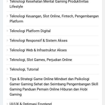
Teknologi Kesehatan Mental Gaming Produktivitas
Lifestyle
Teknologi Keuangan, Slot Online, Fintech, Pengembangan
Platform
Teknologi Platform Digital
Teknologi Responsif & Sistem Akses
Teknologi Web & Infrastruktur Akses
Teknologi, Slot Games, Perjudian Online
Teknologi, Tutorial
Tips & Strategi Game Online Mindset dan Psikologi
Gamer Gaming Sehat dan Seimbang Pengembangan Skill
Gaming Panduan Pemain Online Hiburan dan Hobi
Gaming
UI/UX & Optimasi Frontend