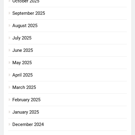
October 2025
September 2025
August 2025
July 2025
June 2025
May 2025
April 2025
March 2025
February 2025
January 2025
December 2024