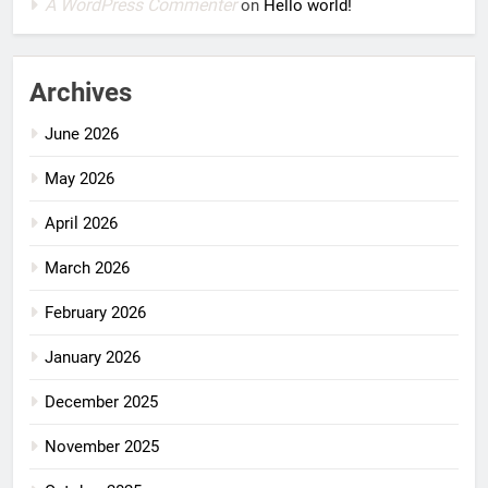
A WordPress Commenter
on
Hello world!
Archives
June 2026
May 2026
April 2026
March 2026
February 2026
January 2026
December 2025
November 2025