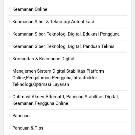
Keamanan Online
Keamanan Siber & Teknologi Autentikasi
Keamanan Siber, Teknologi Digital, Edukasi Pengguna
Keamanan Siber, Teknologi Digital, Panduan Teknis
Komunitas & Keamanan Digital
Manajemen Sistem Digital,Stabilitas Platform
Online,Pengalaman Pengguna,Infrastruktur
Teknologi,Optimasi Layanan
Optimasi Akses Alternatif, Panduan Stabilitas Digital,
Keamanan Pengguna Online
Panduan
Panduan & Tips