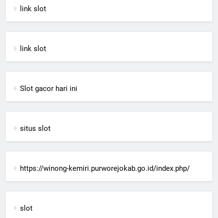
link slot
link slot
Slot gacor hari ini
situs slot
https://winong-kemiri.purworejokab.go.id/index.php/
slot