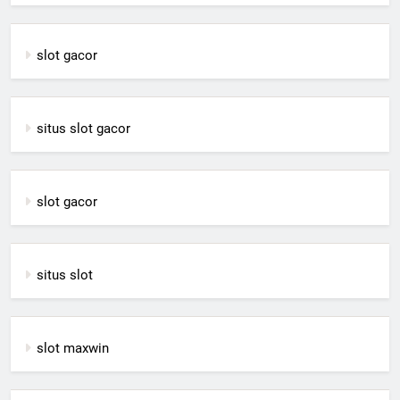
slot gacor
situs slot gacor
slot gacor
situs slot
slot maxwin