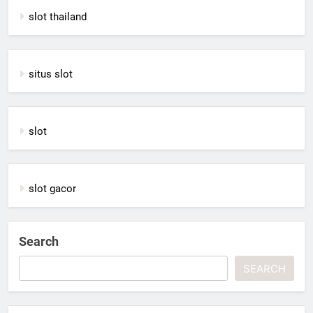
slot thailand
situs slot
slot
slot gacor
Search
SEARCH