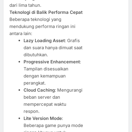
dari lima tahun.
Teknologi di Balik Performa Cepat
Beberapa teknologi yang
mendukung performa ringan ini
antara lain:
Lazy Loading Asset
: Grafis
dan suara hanya dimuat saat
dibutuhkan.
Progressive Enhancement
:
Tampilan disesuaikan
dengan kemampuan
perangkat.
Cloud Caching
: Mengurangi
beban server dan
mempercepat waktu
respon.
Lite Version Mode
:
Beberapa game punya mode