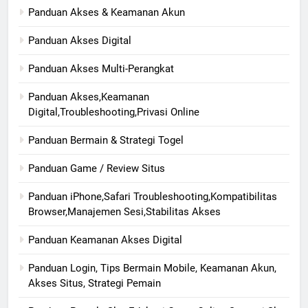
Panduan Akses & Keamanan Akun
Panduan Akses Digital
Panduan Akses Multi-Perangkat
Panduan Akses,Keamanan
Digital,Troubleshooting,Privasi Online
Panduan Bermain & Strategi Togel
Panduan Game / Review Situs
Panduan iPhone,Safari Troubleshooting,Kompatibilitas
Browser,Manajemen Sesi,Stabilitas Akses
Panduan Keamanan Akses Digital
Panduan Login, Tips Bermain Mobile, Keamanan Akun,
Akses Situs, Strategi Pemain