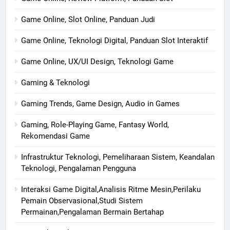
Game Online, Slot Online, Panduan Judi
Game Online, Teknologi Digital, Panduan Slot Interaktif
Game Online, UX/UI Design, Teknologi Game
Gaming & Teknologi
Gaming Trends, Game Design, Audio in Games
Gaming, Role-Playing Game, Fantasy World,
Rekomendasi Game
Infrastruktur Teknologi, Pemeliharaan Sistem, Keandalan
Teknologi, Pengalaman Pengguna
Interaksi Game Digital,Analisis Ritme Mesin,Perilaku
Pemain Observasional,Studi Sistem
Permainan,Pengalaman Bermain Bertahap