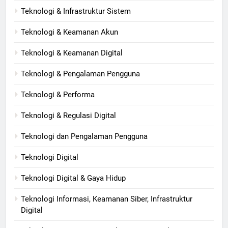
Teknologi & Infrastruktur Sistem
Teknologi & Keamanan Akun
Teknologi & Keamanan Digital
Teknologi & Pengalaman Pengguna
Teknologi & Performa
Teknologi & Regulasi Digital
Teknologi dan Pengalaman Pengguna
Teknologi Digital
Teknologi Digital & Gaya Hidup
Teknologi Informasi, Keamanan Siber, Infrastruktur
Digital