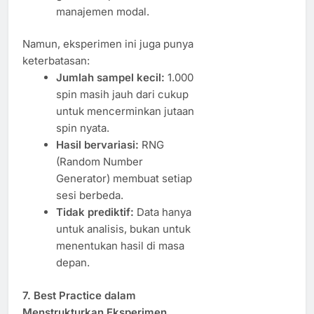
manajemen modal.
Namun, eksperimen ini juga punya
keterbatasan:
Jumlah sampel kecil:
1.000
spin masih jauh dari cukup
untuk mencerminkan jutaan
spin nyata.
Hasil bervariasi:
RNG
(Random Number
Generator) membuat setiap
sesi berbeda.
Tidak prediktif:
Data hanya
untuk analisis, bukan untuk
menentukan hasil di masa
depan.
7. Best Practice dalam
Menstrukturkan Eksperimen