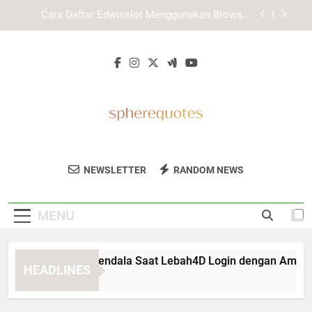
Skip
Daftar Lebah4D dengan Panduan Registrasi yang
to
Lebih Terarah
content
Panduan Mengenal Kaya787 Link Alternatif
Secara Aman
Cara Mengatasi Kendala Saat Lebah4D Login
dengan Aman dan Terarah
Cara Daftar Edwinslot Menggunakan Browser
Terbaru dengan Aman dan Praktis
Daftar Lebah4D dengan Panduan Registrasi yang
Lebih Terarah
Sphere Quotes
Dapatkan Kutipan Motivasi Dan Inspirasi
Panduan Mengenal Kaya787 Link Alternatif
NEWSLETTER
RANDOM NEWS
Secara Aman
Harian Dari Sphere Quotes. Untuk Semangat
Hidup Yang Lebih Positif.
MENU
ra Mengatasi Kendala Saat Lebah4D Login dengan Aman dan
HEADLINES
Months Ago