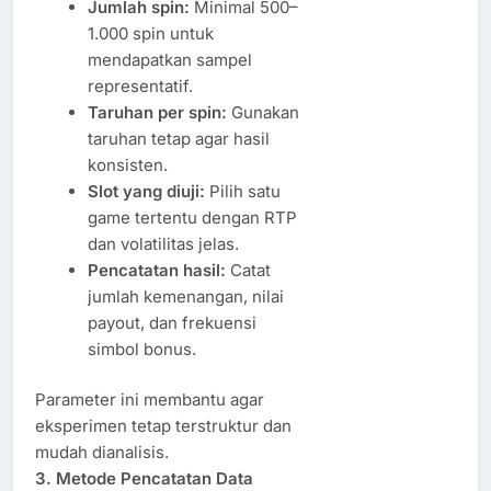
Jumlah spin:
Minimal 500–
1.000 spin untuk
mendapatkan sampel
representatif.
Taruhan per spin:
Gunakan
taruhan tetap agar hasil
konsisten.
Slot yang diuji:
Pilih satu
game tertentu dengan RTP
dan volatilitas jelas.
Pencatatan hasil:
Catat
jumlah kemenangan, nilai
payout, dan frekuensi
simbol bonus.
Parameter ini membantu agar
eksperimen tetap terstruktur dan
mudah dianalisis.
3. Metode Pencatatan Data