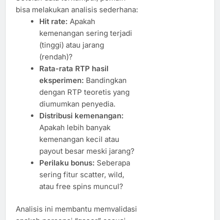
bisa melakukan analisis sederhana:
Hit rate:
Apakah
kemenangan sering terjadi
(tinggi) atau jarang
(rendah)?
Rata-rata RTP hasil
eksperimen:
Bandingkan
dengan RTP teoretis yang
diumumkan penyedia.
Distribusi kemenangan:
Apakah lebih banyak
kemenangan kecil atau
payout besar meski jarang?
Perilaku bonus:
Seberapa
sering fitur scatter, wild,
atau free spins muncul?
Analisis ini membantu memvalidasi