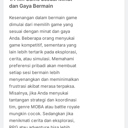
dan Gaya Bermain
Kesenangan dalam bermain game
dimulai dari memilih game yang
sesuai dengan minat dan gaya
Anda. Beberapa orang menyukai
game kompetitif, sementara yang
lain lebih tertarik pada eksplorasi,
cerita, atau simulasi. Memahami
preferensi pribadi akan membuat
setiap sesi bermain lebih
menyenangkan dan meminimalkan
frustrasi akibat merasa terpaksa.
Misalnya, jika Anda menyukai
tantangan strategi dan koordinasi
tim, genre MOBA atau battle royale
mungkin cocok. Sedangkan jika
menikmati cerita dan eksplorasi,
RPG atau adventure bisa lebih