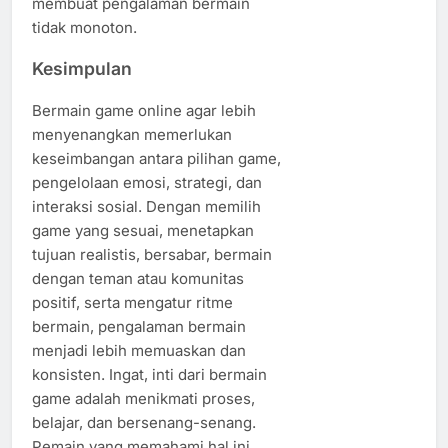
membuat pengalaman bermain
tidak monoton.
Kesimpulan
Bermain game online agar lebih
menyenangkan memerlukan
keseimbangan antara pilihan game,
pengelolaan emosi, strategi, dan
interaksi sosial. Dengan memilih
game yang sesuai, menetapkan
tujuan realistis, bersabar, bermain
dengan teman atau komunitas
positif, serta mengatur ritme
bermain, pengalaman bermain
menjadi lebih memuaskan dan
konsisten. Ingat, inti dari bermain
game adalah menikmati proses,
belajar, dan bersenang-senang.
Pemain yang memahami hal ini