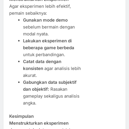
Agar eksperimen lebih efektif,
pemain sebaiknya:
Gunakan mode demo
sebelum bermain dengan
modal nyata.
Lakukan eksperimen di
beberapa game berbeda
untuk perbandingan.
Catat data dengan
konsisten
agar analisis lebih
akurat.
Gabungkan data subjektif
dan objektif:
Rasakan
gameplay sekaligus analisis
angka.
Kesimpulan
Menstrukturkan eksperimen