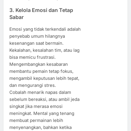
3. Kelola Emosi dan Tetap
Sabar
Emosi yang tidak terkendali adalah
penyebab umum hilangnya
kesenangan saat bermain.
Kekalahan, kesalahan tim, atau lag
bisa memicu frustrasi.
Mengembangkan kesabaran
membantu pemain tetap fokus,
mengambil keputusan lebih tepat,
dan mengurangi stres.
Cobalah menarik napas dalam
sebelum bereaksi, atau ambil jeda
singkat jika merasa emosi
meningkat. Mental yang tenang
membuat permainan lebih
menyenangkan, bahkan ketika