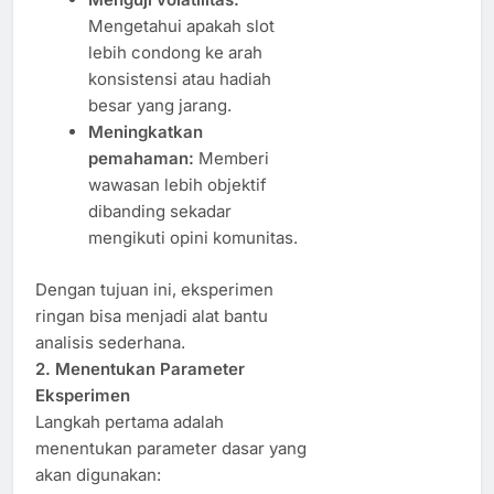
Mengetahui apakah slot
lebih condong ke arah
konsistensi atau hadiah
besar yang jarang.
Meningkatkan
pemahaman:
Memberi
wawasan lebih objektif
dibanding sekadar
mengikuti opini komunitas.
Dengan tujuan ini, eksperimen
ringan bisa menjadi alat bantu
analisis sederhana.
2. Menentukan Parameter
Eksperimen
Langkah pertama adalah
menentukan parameter dasar yang
akan digunakan: