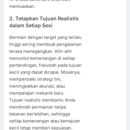
memuaskan.
2. Tetapkan Tujuan Realistis
dalam Setiap Sesi
Bermain dengan target yang terlalu
tinggi sering membuat pengalaman
terasa menegangkan. Alih-alih
menuntut kemenangan di setiap
pertandingan, fokuslah pada tujuan
kecil yang dapat dicapai. Misalnya,
memperbaiki strategi tim,
meningkatkan akurasi, atau
mempelajari mekanik baru.
Tujuan realistis membantu Anda
menikmati permainan tanpa
tekanan berlebihan, sehingga
setiap kemenangan atau kemajuan
kecil tetap memberi kepuasan.