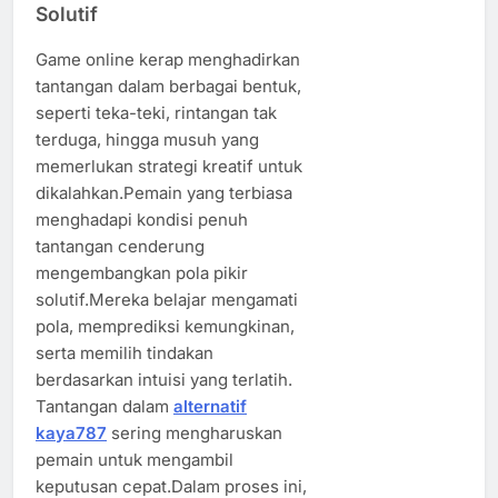
Solutif
Game online kerap menghadirkan
tantangan dalam berbagai bentuk,
seperti teka-teki, rintangan tak
terduga, hingga musuh yang
memerlukan strategi kreatif untuk
dikalahkan.Pemain yang terbiasa
menghadapi kondisi penuh
tantangan cenderung
mengembangkan pola pikir
solutif.Mereka belajar mengamati
pola, memprediksi kemungkinan,
serta memilih tindakan
berdasarkan intuisi yang terlatih.
Tantangan dalam
alternatif
kaya787
sering mengharuskan
pemain untuk mengambil
keputusan cepat.Dalam proses ini,