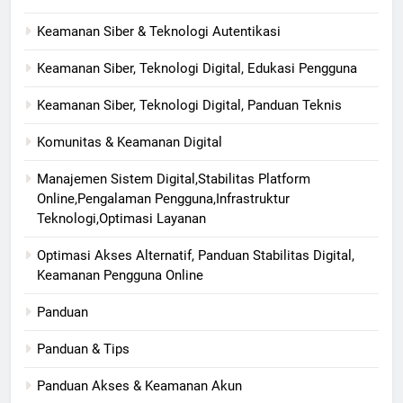
Keamanan Siber & Teknologi Autentikasi
Keamanan Siber, Teknologi Digital, Edukasi Pengguna
Keamanan Siber, Teknologi Digital, Panduan Teknis
Komunitas & Keamanan Digital
Manajemen Sistem Digital,Stabilitas Platform
Online,Pengalaman Pengguna,Infrastruktur
Teknologi,Optimasi Layanan
Optimasi Akses Alternatif, Panduan Stabilitas Digital,
Keamanan Pengguna Online
Panduan
Panduan & Tips
Panduan Akses & Keamanan Akun