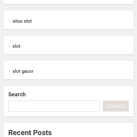
situs slot
slot
slot gacor
Search
SEARCH
Recent Posts