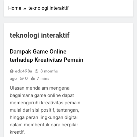
Home
teknologi interaktif
teknologi interaktif
Dampak Game Online
terhadap Kreativitas Pemain
edc498a
8 months
ago
0
7 mins
Ulasan mendalam mengenai
bagaimana game online dapat
memengaruhi kreativitas pemain,
mulai dari sisi positif, tantangan,
hingga peran lingkungan digital
dalam membentuk cara berpikir
kreatif.