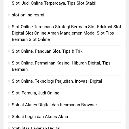
Slot, Judi Online Terpercaya, Tips Slot Stabil
slot online resmi
Slot Online Terencana Strategi Bermain Slot Edukasi Slot
Digital Slot Online Aman Manajemen Modal Slot Tips
Bermain Slot Online
Slot Online, Panduan Slot, Tips & Trik
Slot Online, Permainan Kasino, Hiburan Digital, Tips
Bermain
Slot Online, Teknologi Perjudian, Inovasi Digital
Slot, Pemula, Judi Online
Solusi Akses Digital dan Keamanan Browser
Solusi Login dan Akses Akun
Stabilitas Layanan Digital