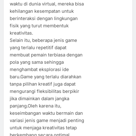
waktu di dunia virtual, mereka bisa
kehilangan kesempatan untuk
berinteraksi dengan lingkungan
fisik yang turut membentuk
kreativitas.
Selain itu, beberapa jenis game
yang terlalu repetitif dapat
membuat pemain terbiasa dengan
pola yang sama sehingga
menghambat eksplorasi ide
baru.Game yang terlalu diarahkan
tanpa pilihan kreatif juga dapat
mengurangi fleksibilitas berpikir
jika dimainkan dalam jangka
panjang.Oleh karena itu,
keseimbangan waktu bermain dan
variasi jenis game menjadi penting
untuk menjaga kreativitas tetap
berkembang secara optimal.