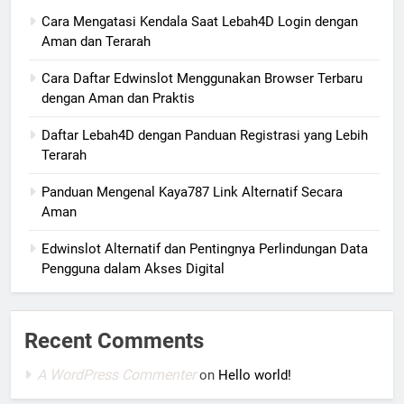
Cara Mengatasi Kendala Saat Lebah4D Login dengan
Aman dan Terarah
Cara Daftar Edwinslot Menggunakan Browser Terbaru
dengan Aman dan Praktis
Daftar Lebah4D dengan Panduan Registrasi yang Lebih
Terarah
Panduan Mengenal Kaya787 Link Alternatif Secara
Aman
Edwinslot Alternatif dan Pentingnya Perlindungan Data
Pengguna dalam Akses Digital
Recent Comments
A WordPress Commenter
on
Hello world!