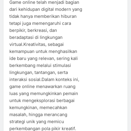
Game online telah menjadi bagian
dari kehidupan digital modern yang
tidak hanya memberikan hiburan
tetapi juga memengaruhi cara
berpikir, berkreasi, dan
beradaptasi di lingkungan
virtual.Kreativitas, sebagai
kemampuan untuk menghasilkan
ide baru yang relevan, sering kali
berkembang melalui stimulasi
lingkungan, tantangan, serta
interaksi sosial.Dalam konteks ini,
game online menawarkan ruang
luas yang memungkinkan pemain
untuk mengeksplorasi berbagai
kemungkinan, memecahkan
masalah, hingga merancang
strategi unik yang memicu
perkembangan pola pikir kreatif.