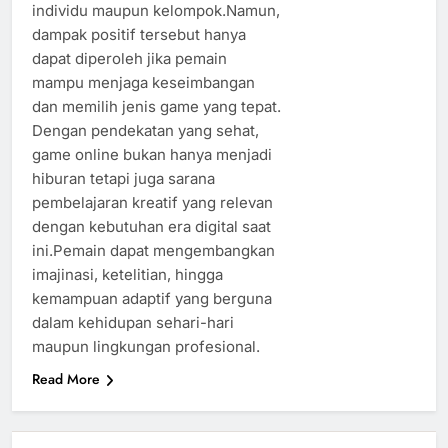
individu maupun kelompok.Namun,
dampak positif tersebut hanya
dapat diperoleh jika pemain
mampu menjaga keseimbangan
dan memilih jenis game yang tepat.
Dengan pendekatan yang sehat,
game online bukan hanya menjadi
hiburan tetapi juga sarana
pembelajaran kreatif yang relevan
dengan kebutuhan era digital saat
ini.Pemain dapat mengembangkan
imajinasi, ketelitian, hingga
kemampuan adaptif yang berguna
dalam kehidupan sehari-hari
maupun lingkungan profesional.
Read More