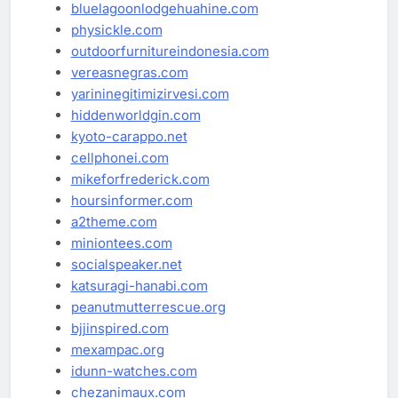
bluelagoonlodgehuahine.com
physickle.com
outdoorfurnitureindonesia.com
vereasnegras.com
yarininegitimizirvesi.com
hiddenworldgin.com
kyoto-carappo.net
cellphonei.com
mikeforfrederick.com
hoursinformer.com
a2theme.com
miniontees.com
socialspeaker.net
katsuragi-hanabi.com
peanutmutterrescue.org
bjjinspired.com
mexampac.org
idunn-watches.com
chezanimaux.com