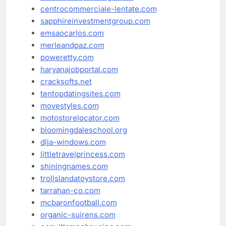
centrocommerciale-lentate.com
sapphireinvestmentgroup.com
emsaocarlos.com
merleandpaz.com
poweretty.com
haryanajobportal.com
cracksofts.net
tentopdatingsites.com
movestyles.com
motostorelocator.com
bloomingdaleschool.org
dlja-windows.com
littletravelprincess.com
shiningnames.com
trollslandatoystore.com
tarrahan-co.com
mcbaronfootball.com
organic-suirens.com