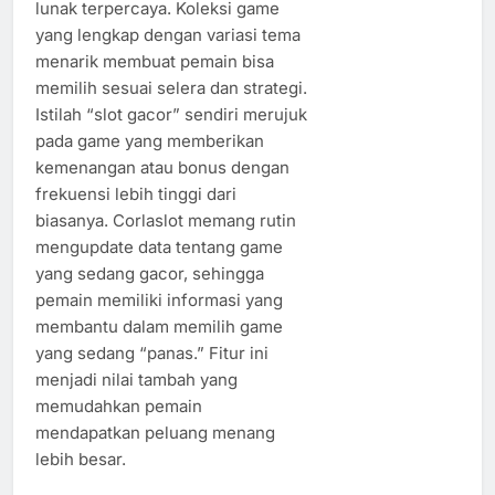
lunak terpercaya. Koleksi game
yang lengkap dengan variasi tema
menarik membuat pemain bisa
memilih sesuai selera dan strategi.
Istilah “slot gacor” sendiri merujuk
pada game yang memberikan
kemenangan atau bonus dengan
frekuensi lebih tinggi dari
biasanya. Corlaslot memang rutin
mengupdate data tentang game
yang sedang gacor, sehingga
pemain memiliki informasi yang
membantu dalam memilih game
yang sedang “panas.” Fitur ini
menjadi nilai tambah yang
memudahkan pemain
mendapatkan peluang menang
lebih besar.