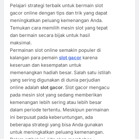
Pelajari strategi terbaik untuk bermain slot
gacor online dengan tips dan trik yang dapat
meningkatkan peluang kemenangan Anda.
Temukan cara memilih mesin slot yang tepat
dan bermain secara bijak untuk hasil
maksimal.
Permainan slot online semakin populer di
kalangan para pemain
slot gacor
karena
keseruan dan kesempatan untuk
memenangkan hadiah besar. Salah satu istilah
yang sering digunakan di dunia perjudian
online adalah
slot gacor
. Slot gacor mengacu
pada mesin slot yang sedang memberikan
kemenangan lebih sering atau lebih besar
dalam periode tertentu. Meskipun permainan
ini berpusat pada keberuntungan, ada
beberapa strategi yang bisa Anda gunakan
untuk meningkatkan peluang kemenangan.