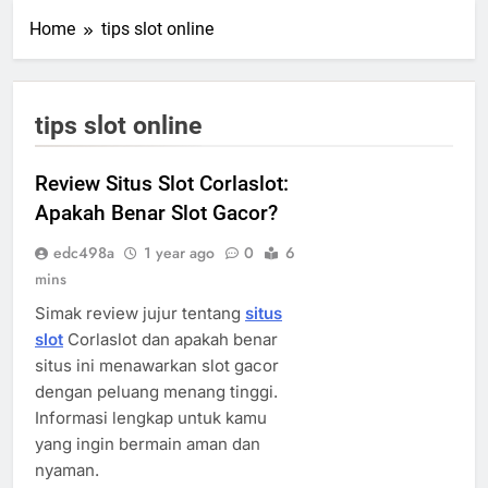
Home
tips slot online
tips slot online
Review Situs Slot Corlaslot:
Apakah Benar Slot Gacor?
edc498a
1 year ago
0
6
mins
Simak review jujur tentang
situs
slot
Corlaslot dan apakah benar
situs ini menawarkan slot gacor
dengan peluang menang tinggi.
Informasi lengkap untuk kamu
yang ingin bermain aman dan
nyaman.