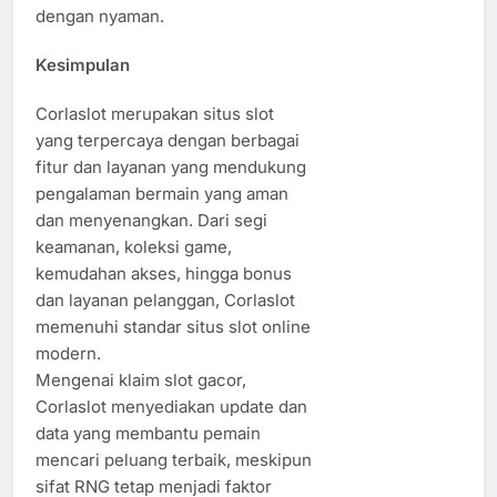
dengan nyaman.
Kesimpulan
Corlaslot merupakan situs slot
yang terpercaya dengan berbagai
fitur dan layanan yang mendukung
pengalaman bermain yang aman
dan menyenangkan. Dari segi
keamanan, koleksi game,
kemudahan akses, hingga bonus
dan layanan pelanggan, Corlaslot
memenuhi standar situs slot online
modern.
Mengenai klaim slot gacor,
Corlaslot menyediakan update dan
data yang membantu pemain
mencari peluang terbaik, meskipun
sifat RNG tetap menjadi faktor