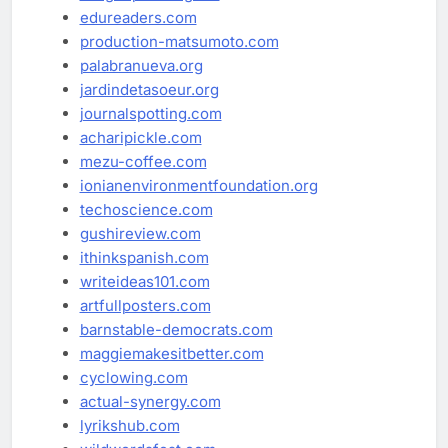
edureaders.com
production-matsumoto.com
palabranueva.org
jardindetasoeur.org
journalspotting.com
acharipickle.com
mezu-coffee.com
ionianenvironmentfoundation.org
techoscience.com
gushireview.com
ithinkspanish.com
writeideas101.com
artfullposters.com
barnstable-democrats.com
maggiemakesitbetter.com
cyclowing.com
actual-synergy.com
lyrikshub.com