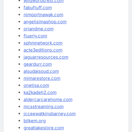
wildwordsfest.com
fabufluff.com
nimportnawak.com
angelisimashop.com
oriandme.com
fluerly.com
sphmnetwork.com
acte3editions.com
jaguarresources.com
geardurr.com
alsudaisoud.com
mimarestore.com
onetisa.com
ka2kadeh2.com
aldercarcarehome.com
mcsstreaming.com
jcceewatkinsbarney.com
bilkem.org
greatlakeslore.com