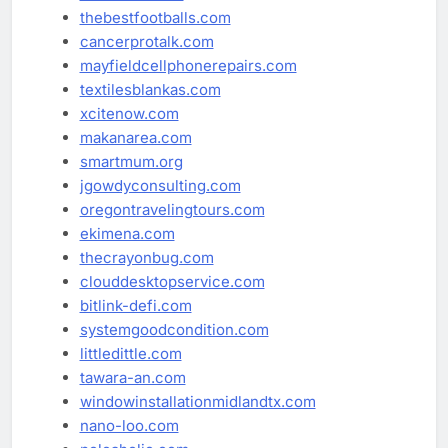
thebestfootballs.com
cancerprotalk.com
mayfieldcellphonerepairs.com
textilesblankas.com
xcitenow.com
makanarea.com
smartmum.org
jgowdyconsulting.com
oregontravelingtours.com
ekimena.com
thecrayonbug.com
clouddesktopservice.com
bitlink-defi.com
systemgoodcondition.com
littledittle.com
tawara-an.com
windowinstallationmidlandtx.com
nano-loo.com