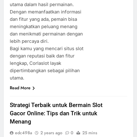
utama dalam hasil permainan.
Dengan memanfaatkan informasi
dan fitur yang ada, pemain bisa
meningkatkan peluang menang
dan menikmati permainan dengan
lebih percaya diri.
Bagi kamu yang mencari situs slot
dengan reputasi baik dan fitur
lengkap, Corlaslot layak
dipertimbangkan sebagai pilihan
utama.
Read More
Strategi Terbaik untuk Bermain Slot
Gacor Online: Tips dan Trik untuk
Menang
edc498a
2 years ago
0
25 mins