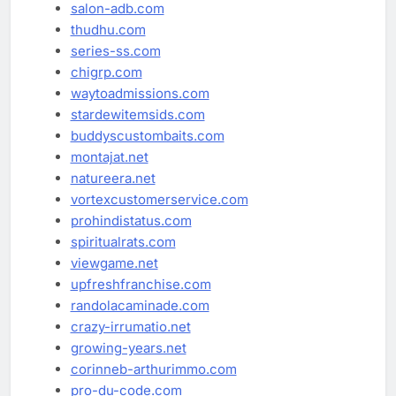
salon-adb.com
thudhu.com
series-ss.com
chigrp.com
waytoadmissions.com
stardewitemsids.com
buddyscustombaits.com
montajat.net
natureera.net
vortexcustomerservice.com
prohindistatus.com
spiritualrats.com
viewgame.net
upfreshfranchise.com
randolacaminade.com
crazy-irrumatio.net
growing-years.net
corinneb-arthurimmo.com
pro-du-code.com