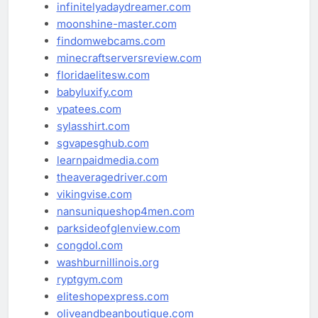
infinitelyadaydreamer.com
moonshine-master.com
findomwebcams.com
minecraftserversreview.com
floridaelitesw.com
babyluxify.com
vpatees.com
sylasshirt.com
sgvapesghub.com
learnpaidmedia.com
theaveragedriver.com
vikingvise.com
nansuniqueshop4men.com
parksideofglenview.com
congdol.com
washburnillinois.org
ryptgym.com
eliteshopexpress.com
oliveandbeanboutique.com