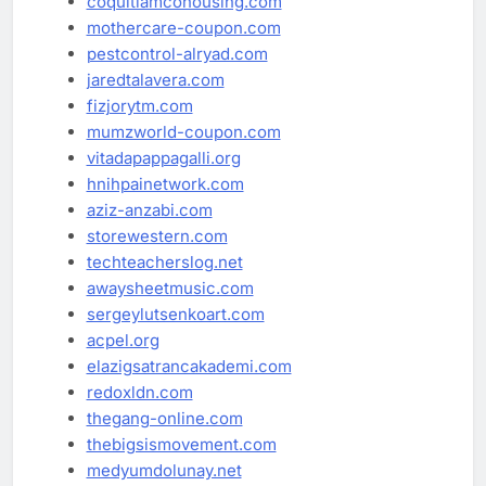
coquitlamcohousing.com
mothercare-coupon.com
pestcontrol-alryad.com
jaredtalavera.com
fizjorytm.com
mumzworld-coupon.com
vitadapappagalli.org
hnihpainetwork.com
aziz-anzabi.com
storewestern.com
techteacherslog.net
awaysheetmusic.com
sergeylutsenkoart.com
acpel.org
elazigsatrancakademi.com
redoxldn.com
thegang-online.com
thebigsismovement.com
medyumdolunay.net