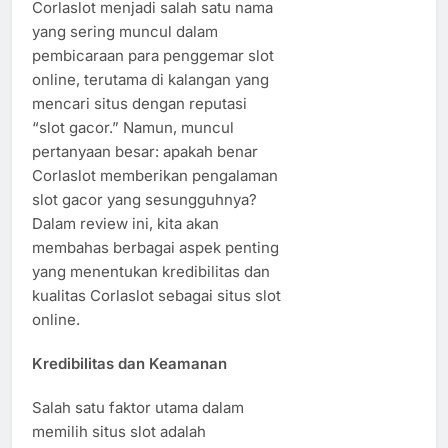
Corlaslot menjadi salah satu nama
yang sering muncul dalam
pembicaraan para penggemar slot
online, terutama di kalangan yang
mencari situs dengan reputasi
“slot gacor.” Namun, muncul
pertanyaan besar: apakah benar
Corlaslot memberikan pengalaman
slot gacor yang sesungguhnya?
Dalam review ini, kita akan
membahas berbagai aspek penting
yang menentukan kredibilitas dan
kualitas Corlaslot sebagai situs slot
online.
Kredibilitas dan Keamanan
Salah satu faktor utama dalam
memilih situs slot adalah