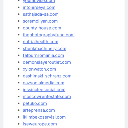
youmovise.com
intojerseys.com
sathajada-sa.com
soremoiiyan.com
county-house.com
thephotographyfund.com
nutrialhealth.com
shenkmachinery.com
fatburnromania.com
demonslayeroutlet.com
xylonwatch.com
dashimaki-schranz.com
eazsocialmedia.com
jessicaleesocial.com
moscowrentestate.com
petuko.com
arteprensa.com
iklimbekoservisi.com
iseweurope.com