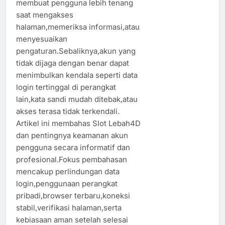
membuat pengguna lebih tenang
saat mengakses
halaman,memeriksa informasi,atau
menyesuaikan
pengaturan.Sebaliknya,akun yang
tidak dijaga dengan benar dapat
menimbulkan kendala seperti data
login tertinggal di perangkat
lain,kata sandi mudah ditebak,atau
akses terasa tidak terkendali.
Artikel ini membahas Slot Lebah4D
dan pentingnya keamanan akun
pengguna secara informatif dan
profesional.Fokus pembahasan
mencakup perlindungan data
login,penggunaan perangkat
pribadi,browser terbaru,koneksi
stabil,verifikasi halaman,serta
kebiasaan aman setelah selesai