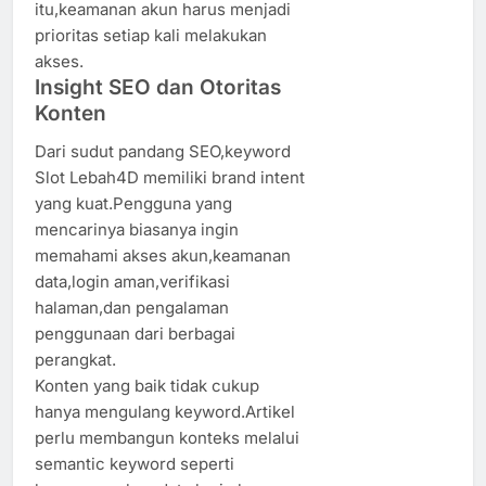
itu,keamanan akun harus menjadi
prioritas setiap kali melakukan
akses.
Insight SEO dan Otoritas
Konten
Dari sudut pandang SEO,keyword
Slot Lebah4D memiliki brand intent
yang kuat.Pengguna yang
mencarinya biasanya ingin
memahami akses akun,keamanan
data,login aman,verifikasi
halaman,dan pengalaman
penggunaan dari berbagai
perangkat.
Konten yang baik tidak cukup
hanya mengulang keyword.Artikel
perlu membangun konteks melalui
semantic keyword seperti