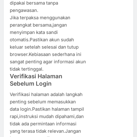
dipakai bersama tanpa
pengawasan.
Jika terpaksa menggunakan
perangkat bersama,jangan
menyimpan kata sandi
otomatis.Pastikan akun sudah
keluar setelah selesai dan tutup
browser.Kebiasaan sederhana ini
sangat penting agar informasi akun
tidak tertinggal.
Verifikasi Halaman
Sebelum Login
Verifikasi halaman adalah langkah
penting sebelum memasukkan
data login.Pastikan halaman tampil
rapi,instruksi mudah dipahami,dan
tidak ada permintaan informasi
yang terasa tidak relevan.Jangan