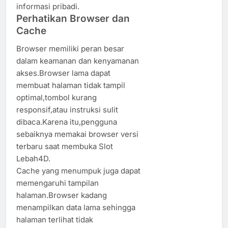
informasi pribadi.
Perhatikan Browser dan
Cache
Browser memiliki peran besar
dalam keamanan dan kenyamanan
akses.Browser lama dapat
membuat halaman tidak tampil
optimal,tombol kurang
responsif,atau instruksi sulit
dibaca.Karena itu,pengguna
sebaiknya memakai browser versi
terbaru saat membuka Slot
Lebah4D.
Cache yang menumpuk juga dapat
memengaruhi tampilan
halaman.Browser kadang
menampilkan data lama sehingga
halaman terlihat tidak