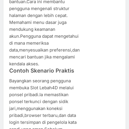
bantuan.Cara ini membantu
pengguna mengenali struktur
halaman dengan lebih cepat.
Memahami menu dasar juga
mendukung keamanan
akun.Pengguna dapat mengetahui
di mana memeriksa
data,menyesuaikan preferensi,dan
mencari bantuan jika mengalami
kendala akses.
Contoh Skenario Praktis
Bayangkan seorang pengguna
membuka Slot Lebah4D melalui
ponsel pribadi.Ia memastikan
ponsel terkunci dengan sidik
jari,menggunakan koneksi
pribadi,browser terbaru,dan data
login tersimpan di pengelola kata