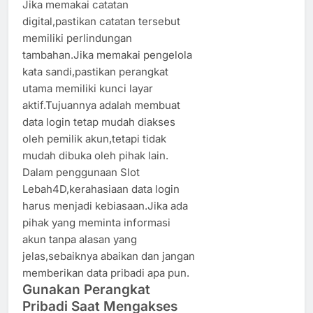
Jika memakai catatan
digital,pastikan catatan tersebut
memiliki perlindungan
tambahan.Jika memakai pengelola
kata sandi,pastikan perangkat
utama memiliki kunci layar
aktif.Tujuannya adalah membuat
data login tetap mudah diakses
oleh pemilik akun,tetapi tidak
mudah dibuka oleh pihak lain.
Dalam penggunaan Slot
Lebah4D,kerahasiaan data login
harus menjadi kebiasaan.Jika ada
pihak yang meminta informasi
akun tanpa alasan yang
jelas,sebaiknya abaikan dan jangan
memberikan data pribadi apa pun.
Gunakan Perangkat
Pribadi Saat Mengakses