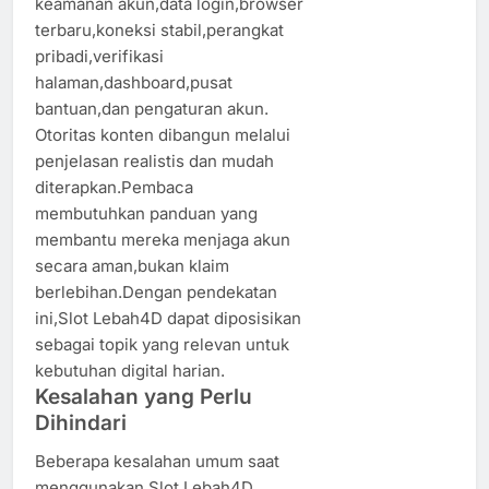
keamanan akun,data login,browser
terbaru,koneksi stabil,perangkat
pribadi,verifikasi
halaman,dashboard,pusat
bantuan,dan pengaturan akun.
Otoritas konten dibangun melalui
penjelasan realistis dan mudah
diterapkan.Pembaca
membutuhkan panduan yang
membantu mereka menjaga akun
secara aman,bukan klaim
berlebihan.Dengan pendekatan
ini,Slot Lebah4D dapat diposisikan
sebagai topik yang relevan untuk
kebutuhan digital harian.
Kesalahan yang Perlu
Dihindari
Beberapa kesalahan umum saat
menggunakan Slot Lebah4D