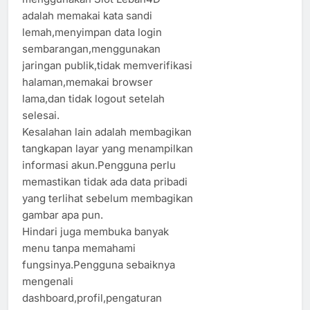
adalah memakai kata sandi
lemah,menyimpan data login
sembarangan,menggunakan
jaringan publik,tidak memverifikasi
halaman,memakai browser
lama,dan tidak logout setelah
selesai.
Kesalahan lain adalah membagikan
tangkapan layar yang menampilkan
informasi akun.Pengguna perlu
memastikan tidak ada data pribadi
yang terlihat sebelum membagikan
gambar apa pun.
Hindari juga membuka banyak
menu tanpa memahami
fungsinya.Pengguna sebaiknya
mengenali
dashboard,profil,pengaturan