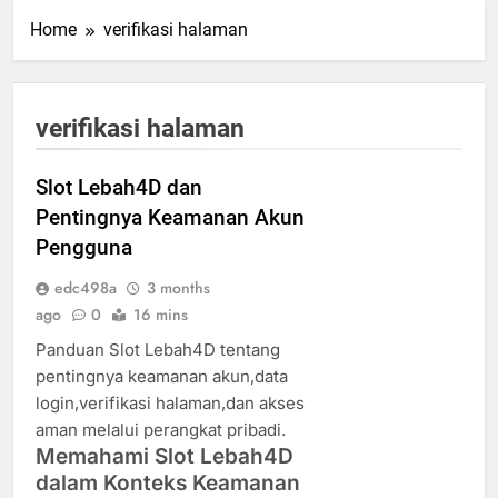
Home
verifikasi halaman
verifikasi halaman
Slot Lebah4D dan
Pentingnya Keamanan Akun
Pengguna
edc498a
3 months
ago
0
16 mins
Panduan Slot Lebah4D tentang
pentingnya keamanan akun,data
login,verifikasi halaman,dan akses
aman melalui perangkat pribadi.
Memahami Slot Lebah4D
dalam Konteks Keamanan