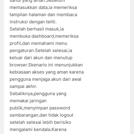
sandi yang aman.Sebelum
memasukkan data,ia memeriksa
tampilan halaman dan membaca
instruksi dengan teliti.
Setelah berhasil masuk,ia
membuka dashboard,memeriksa
profil,dan memahami menu
pengaturan.Setelah selesai,ia
keluar dari akun dan menutup
browser.Skenario ini menunjukkan
kebiasaan akses yang aman karena
pengguna menjaga akun dari awal
sampai akhir.
Sebaliknya,pengguna yang
memakai jaringan
publik,menyimpan password
sembarangan,dan tidak logout
setelah selesai lebih berisiko
mengalami kendala.Karena