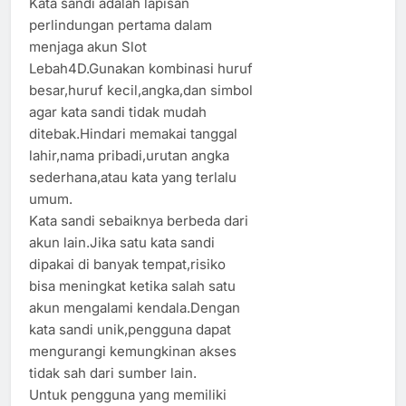
Kata sandi adalah lapisan
perlindungan pertama dalam
menjaga akun Slot
Lebah4D.Gunakan kombinasi huruf
besar,huruf kecil,angka,dan simbol
agar kata sandi tidak mudah
ditebak.Hindari memakai tanggal
lahir,nama pribadi,urutan angka
sederhana,atau kata yang terlalu
umum.
Kata sandi sebaiknya berbeda dari
akun lain.Jika satu kata sandi
dipakai di banyak tempat,risiko
bisa meningkat ketika salah satu
akun mengalami kendala.Dengan
kata sandi unik,pengguna dapat
mengurangi kemungkinan akses
tidak sah dari sumber lain.
Untuk pengguna yang memiliki