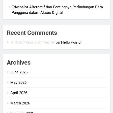
Edwinslot Alternatif dan Pentingnya Perlindungan Data
Pengguna dalam Akses Digital
Recent Comments
A WordPress Commenter
on
Hello world!
Archives
June 2026
May 2026
April 2026
March 2026