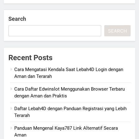
Search
SEARCH
Recent Posts
Cara Mengatasi Kendala Saat Lebah4D Login dengan
Aman dan Terarah
Cara Daftar Edwinslot Menggunakan Browser Terbaru
dengan Aman dan Praktis
Daftar Lebah4D dengan Panduan Registrasi yang Lebih
Terarah
Panduan Mengenal Kaya787 Link Alternatif Secara
Aman