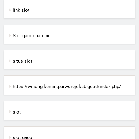
link slot
Slot gacor hari ini
situs slot
https://winong-kemiri.purworejokab.go.id/index.php/
slot
slot gacor