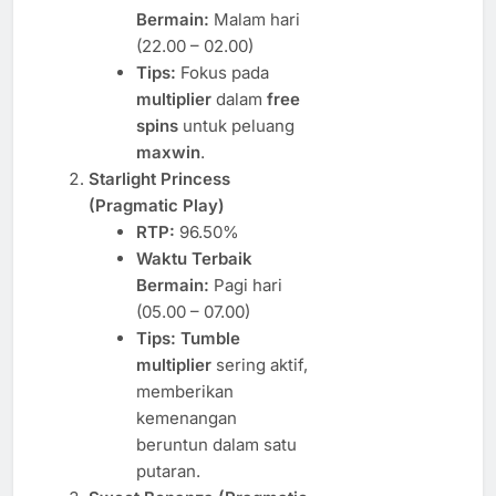
Bermain:
Malam hari
(22.00 – 02.00)
Tips:
Fokus pada
multiplier
dalam
free
spins
untuk peluang
maxwin
.
Starlight Princess
(Pragmatic Play)
RTP:
96.50%
Waktu Terbaik
Bermain:
Pagi hari
(05.00 – 07.00)
Tips:
Tumble
multiplier
sering aktif,
memberikan
kemenangan
beruntun dalam satu
putaran.