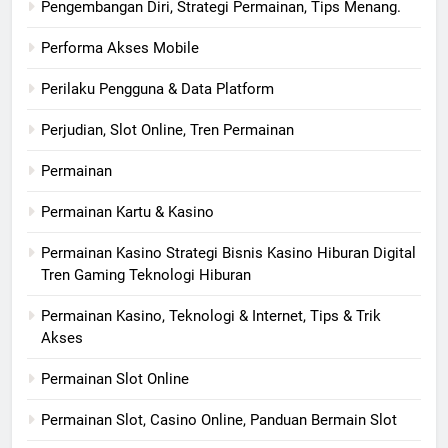
Pengembangan Diri, Strategi Permainan, Tips Menang.
Performa Akses Mobile
Perilaku Pengguna & Data Platform
Perjudian, Slot Online, Tren Permainan
Permainan
Permainan Kartu & Kasino
Permainan Kasino Strategi Bisnis Kasino Hiburan Digital
Tren Gaming Teknologi Hiburan
Permainan Kasino, Teknologi & Internet, Tips & Trik
Akses
Permainan Slot Online
Permainan Slot, Casino Online, Panduan Bermain Slot