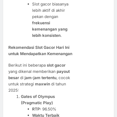
Slot gacor biasanya
lebih aktif di akhir
pekan dengan
frekuensi
kemenangan yang
lebih konsisten
.
Rekomendasi Slot Gacor Hari Ini
untuk Mendapatkan Kemenangan
Berikut ini beberapa
slot gacor
yang dikenal memberikan
payout
besar
di
jam-jam tertentu
, cocok
untuk strategi
maxwin
di tahun
2025:
Gates of Olympus
(Pragmatic Play)
RTP:
96.50%
Waktu Terbaik