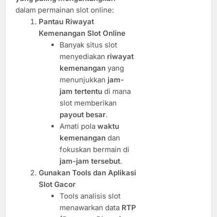
dalam permainan slot online:
Pantau Riwayat
Kemenangan Slot Online
Banyak situs slot
menyediakan
riwayat
kemenangan
yang
menunjukkan
jam-
jam tertentu
di mana
slot memberikan
payout besar
.
Amati pola
waktu
kemenangan
dan
fokuskan bermain di
jam-jam tersebut
.
Gunakan Tools dan Aplikasi
Slot Gacor
Tools analisis slot
menawarkan data
RTP