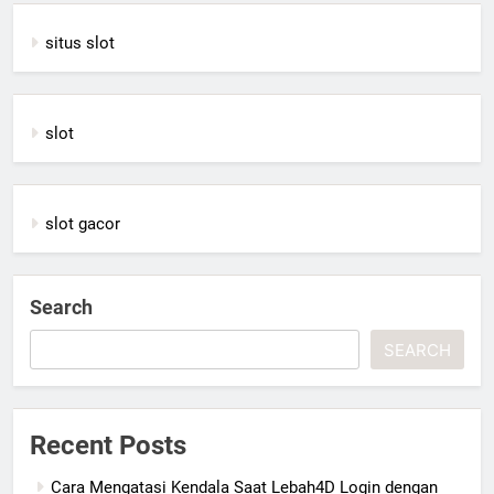
situs slot
slot
slot gacor
Search
SEARCH
Recent Posts
Cara Mengatasi Kendala Saat Lebah4D Login dengan