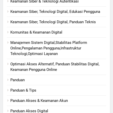
Keamanan Siber & Teknologi Autentikasi
Keamanan Siber, Teknologi Digital, Edukasi Pengguna
Keamanan Siber, Teknologi Digital, Panduan Teknis
Komunitas & Keamanan Digital
Manajemen Sistem Digital,Stabilitas Platform
Online,Pengalaman Pengguna,Infrastruktur
Teknologi,Optimasi Layanan
Optimasi Akses Alternatif, Panduan Stabilitas Digital,
Keamanan Pengguna Online
Panduan
Panduan & Tips
Panduan Akses & Keamanan Akun
Panduan Akses Digital