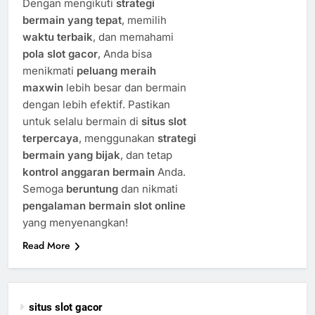
Dengan mengikuti
strategi
bermain yang tepat
, memilih
waktu terbaik
, dan memahami
pola slot gacor
, Anda bisa
menikmati
peluang meraih
maxwin
lebih besar dan bermain
dengan lebih efektif. Pastikan
untuk selalu bermain di
situs slot
terpercaya
, menggunakan
strategi
bermain yang bijak
, dan tetap
kontrol anggaran bermain
Anda.
Semoga
beruntung
dan nikmati
pengalaman bermain slot online
yang menyenangkan!
Read More
situs slot gacor