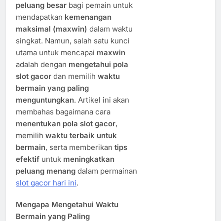
peluang besar
bagi pemain untuk
mendapatkan
kemenangan
maksimal (maxwin)
dalam waktu
singkat. Namun, salah satu kunci
utama untuk mencapai
maxwin
adalah dengan
mengetahui pola
slot gacor
dan memilih
waktu
bermain yang paling
menguntungkan
. Artikel ini akan
membahas bagaimana cara
menentukan pola slot gacor
,
memilih
waktu terbaik untuk
bermain
, serta memberikan
tips
efektif
untuk
meningkatkan
peluang menang
dalam permainan
slot gacor hari ini
.
Mengapa Mengetahui Waktu
Bermain yang Paling