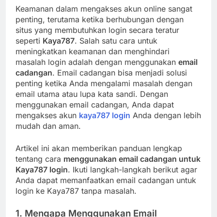
Keamanan dalam mengakses akun online sangat
penting, terutama ketika berhubungan dengan
situs yang membutuhkan login secara teratur
seperti
Kaya787
. Salah satu cara untuk
meningkatkan keamanan dan menghindari
masalah login adalah dengan menggunakan
email
cadangan
. Email cadangan bisa menjadi solusi
penting ketika Anda mengalami masalah dengan
email utama atau lupa kata sandi. Dengan
menggunakan email cadangan, Anda dapat
mengakses akun
kaya787 login
Anda dengan lebih
mudah dan aman.
Artikel ini akan memberikan panduan lengkap
tentang cara
menggunakan email cadangan untuk
Kaya787 login
. Ikuti langkah-langkah berikut agar
Anda dapat memanfaatkan email cadangan untuk
login ke Kaya787 tanpa masalah.
1. Mengapa Menggunakan Email