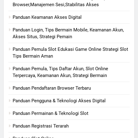
Browser,Manajemen Sesi,Stabilitas Akses
Panduan Keamanan Akses Digital
Panduan Login, Tips Bermain Mobile, Keamanan Akun,
Akses Situs, Strategi Pemain
Panduan Pemula Slot Edukasi Game Online Strategi Slot
Tips Bermain Aman
Panduan Pemula, Tips Daftar Akun, Slot Online
Terpercaya, Keamanan Akun, Strategi Bermain
Panduan Pendaftaran Browser Terbaru
Panduan Pengguna & Teknologi Akses Digital
Panduan Permainan & Teknologi Slot
Panduan Registrasi Terarah