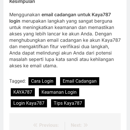
Kesimpulan
Menggunakan
email cadangan untuk Kaya787
login
merupakan langkah yang sangat berguna
untuk meningkatkan keamanan dan memastikan
akses yang lebih lancar ke akun Anda. Dengan
menghubungkan email cadangan ke akun Kaya787
dan mengaktifkan fitur verifikasi dua langkah,
Anda dapat melindungi akun Anda dari potensi
masalah seperti lupa kata sandi atau kehilangan
akses ke email utama.
Tagged:
Cara Login
Email Cadangan
KAYA787
Keamanan Login
Login Kaya787
Tips Kaya787
Previous:
Next:
Post