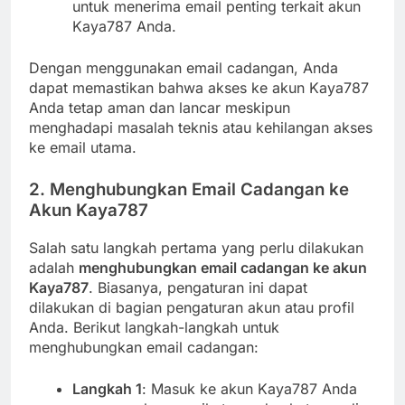
untuk menerima email penting terkait akun
Kaya787 Anda.
Dengan menggunakan email cadangan, Anda
dapat memastikan bahwa akses ke akun Kaya787
Anda tetap aman dan lancar meskipun
menghadapi masalah teknis atau kehilangan akses
ke email utama.
2. Menghubungkan Email Cadangan ke
Akun Kaya787
Salah satu langkah pertama yang perlu dilakukan
adalah
menghubungkan email cadangan ke akun
Kaya787
. Biasanya, pengaturan ini dapat
dilakukan di bagian pengaturan akun atau profil
Anda. Berikut langkah-langkah untuk
menghubungkan email cadangan:
Langkah 1
: Masuk ke akun Kaya787 Anda