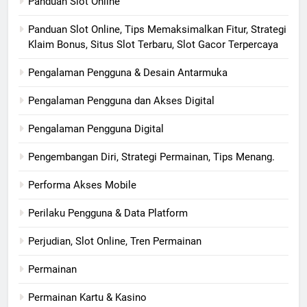
Panduan Slot Online
Panduan Slot Online, Tips Memaksimalkan Fitur, Strategi
Klaim Bonus, Situs Slot Terbaru, Slot Gacor Terpercaya
Pengalaman Pengguna & Desain Antarmuka
Pengalaman Pengguna dan Akses Digital
Pengalaman Pengguna Digital
Pengembangan Diri, Strategi Permainan, Tips Menang.
Performa Akses Mobile
Perilaku Pengguna & Data Platform
Perjudian, Slot Online, Tren Permainan
Permainan
Permainan Kartu & Kasino