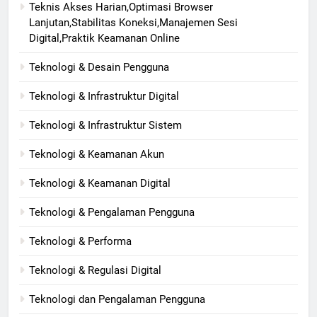
Teknis Akses Harian,Optimasi Browser
Lanjutan,Stabilitas Koneksi,Manajemen Sesi
Digital,Praktik Keamanan Online
Teknologi & Desain Pengguna
Teknologi & Infrastruktur Digital
Teknologi & Infrastruktur Sistem
Teknologi & Keamanan Akun
Teknologi & Keamanan Digital
Teknologi & Pengalaman Pengguna
Teknologi & Performa
Teknologi & Regulasi Digital
Teknologi dan Pengalaman Pengguna