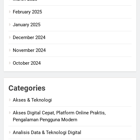
February 2025
January 2025
December 2024
November 2024
October 2024
Categories
Akses & Teknologi
Akses Digital Cepat, Platform Online Praktis,
Pengalaman Pengguna Modern
Analisis Data & Teknologi Digital