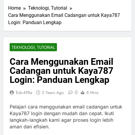
Home
Teknologi, Tutorial
Cara Menggunakan Email Cadangan untuk Kaya787
Login: Panduan Lengkap
TEKNOLOGI, TUTORIAL
Cara Menggunakan Email
Cadangan untuk Kaya787
Login: Panduan Lengkap
0
Edc498a
2 Years Ago
8 Mins
Pelajari cara menggunakan email cadangan untuk
Kaya787 login dengan mudah dan cepat. Ikuti
langkah-langkah kami agar proses login lebih
aman dan efisien.