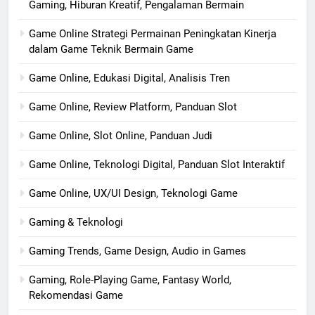
Gaming, Hiburan Kreatif, Pengalaman Bermain
Game Online Strategi Permainan Peningkatan Kinerja
dalam Game Teknik Bermain Game
Game Online, Edukasi Digital, Analisis Tren
Game Online, Review Platform, Panduan Slot
Game Online, Slot Online, Panduan Judi
Game Online, Teknologi Digital, Panduan Slot Interaktif
Game Online, UX/UI Design, Teknologi Game
Gaming & Teknologi
Gaming Trends, Game Design, Audio in Games
Gaming, Role-Playing Game, Fantasy World,
Rekomendasi Game