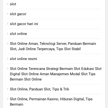
slot
slot gacor
slot gacor hari ini
slot online
Slot Online Aman, Teknologi Server, Panduan Bermain
Slot, Judi Online Terpercaya, Tips Slot Stabil
slot online resmi
Slot Online Terencana Strategi Bermain Slot Edukasi Slot
Digital Slot Online Aman Manajemen Modal Slot Tips
Bermain Slot Online
Slot Online, Panduan Slot, Tips & Trik
Slot Online, Permainan Kasino, Hiburan Digital, Tips
Bermain