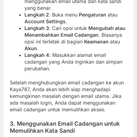
menggunakan email utama dan kata sandi
yang benar.
Langkah 2
: Buka menu
Pengaturan
atau
Account Settings
.
Langkah 3
: Cari opsi untuk
Mengubah atau
Menambahkan Email Cadangan
. Biasanya
opsi ini terletak di bagian
Keamanan
atau
Akun
.
Langkah 4
: Masukkan alamat email
cadangan yang Anda inginkan dan simpan
perubahan.
Setelah menghubungkan email cadangan ke akun
Kaya787, Anda akan lebih siap menghadapi
kemungkinan masalah dengan email utama. Jika
ada masalah login, Anda dapat menggunakan
email cadangan untuk memulihkan akses.
3. Menggunakan Email Cadangan untuk
Memulihkan Kata Sandi