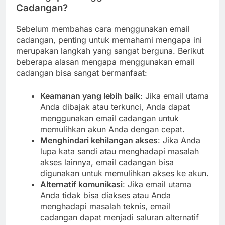
Cadangan?
Sebelum membahas cara menggunakan email
cadangan, penting untuk memahami mengapa ini
merupakan langkah yang sangat berguna. Berikut
beberapa alasan mengapa menggunakan email
cadangan bisa sangat bermanfaat:
Keamanan yang lebih baik
: Jika email utama
Anda dibajak atau terkunci, Anda dapat
menggunakan email cadangan untuk
memulihkan akun Anda dengan cepat.
Menghindari kehilangan akses
: Jika Anda
lupa kata sandi atau menghadapi masalah
akses lainnya, email cadangan bisa
digunakan untuk memulihkan akses ke akun.
Alternatif komunikasi
: Jika email utama
Anda tidak bisa diakses atau Anda
menghadapi masalah teknis, email
cadangan dapat menjadi saluran alternatif