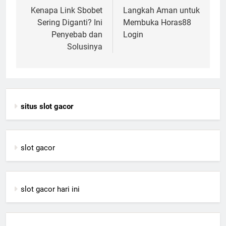
navigation
Kenapa Link Sbobet
Langkah Aman untuk
Sering Diganti? Ini
Membuka Horas88
Penyebab dan
Login
Solusinya
situs slot gacor
slot gacor
slot gacor hari ini