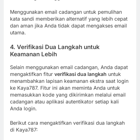
Menggunakan email cadangan untuk pemulihan
kata sandi memberikan alternatif yang lebih cepat
dan aman jika Anda tidak dapat mengakses email
utama.
4. Verifikasi Dua Langkah untuk
Keamanan Lebih
Selain menggunakan email cadangan, Anda dapat
mengaktifkan fitur
verifikasi dua langkah
untuk
menambahkan lapisan keamanan ekstra saat login
ke Kaya787. Fitur ini akan meminta Anda untuk
memasukkan kode yang dikirimkan melalui email
cadangan atau aplikasi autentikator setiap kali
Anda login.
Berikut cara mengaktifkan verifikasi dua langkah
di Kaya787: