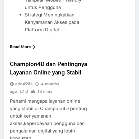
untuk Pengguna
Strategi Meningkatkan
Kenyamanan Akses pada
Platform Digital
Read More
Champion4D dan Pentingnya
Layanan Online yang Stabil
edc498a
4 months
ago
0
18 mins
Pahami mengapa layanan online
yang stabil di Champion4D penting
untuk kenyamanan
akses,kepercayaan pengguna,dan
pengalaman digital yang lebih
konsisten.