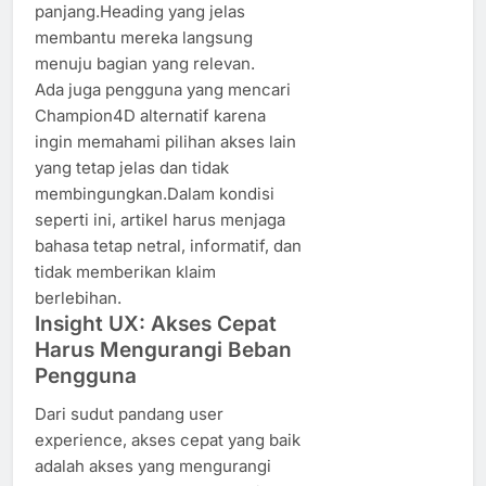
panjang.Heading yang jelas
membantu mereka langsung
menuju bagian yang relevan.
Ada juga pengguna yang mencari
Champion4D alternatif karena
ingin memahami pilihan akses lain
yang tetap jelas dan tidak
membingungkan.Dalam kondisi
seperti ini, artikel harus menjaga
bahasa tetap netral, informatif, dan
tidak memberikan klaim
berlebihan.
Insight UX: Akses Cepat
Harus Mengurangi Beban
Pengguna
Dari sudut pandang user
experience, akses cepat yang baik
adalah akses yang mengurangi