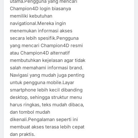
utama.Pengguna yang mencari
Champion4D login biasanya
memiliki kebutuhan
navigational.Mereka ingin
menemukan informasi akses
secara lebih spesifik.Pengguna
yang mencari Champion4D resmi
atau Champion4D alternatif
membutuhkan kejelasan agar tidak
salah memahami informasi brand.
Navigasi yang mudah juga penting
untuk pengguna mobile.Layar
smartphone lebih kecil dibanding
desktop, sehingga struktur menu
harus ringkas, teks mudah dibaca,
dan tombol mudah
dikenali.Pengalaman seperti ini
membuat akses terasa lebih cepat
dan praktis.