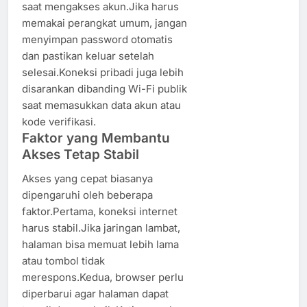
saat mengakses akun.Jika harus
memakai perangkat umum, jangan
menyimpan password otomatis
dan pastikan keluar setelah
selesai.Koneksi pribadi juga lebih
disarankan dibanding Wi-Fi publik
saat memasukkan data akun atau
kode verifikasi.
Faktor yang Membantu
Akses Tetap Stabil
Akses yang cepat biasanya
dipengaruhi oleh beberapa
faktor.Pertama, koneksi internet
harus stabil.Jika jaringan lambat,
halaman bisa memuat lebih lama
atau tombol tidak
merespons.Kedua, browser perlu
diperbarui agar halaman dapat