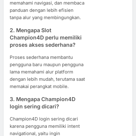
memahami navigasi, dan membaca
panduan dengan lebih efisien
tanpa alur yang membingungkan.
2. Mengapa Slot
Champion4D perlu memiliki
proses akses sederhana?
Proses sederhana membantu
pengguna baru maupun pengguna
lama memahami alur platform
dengan lebih mudah, terutama saat
memakai perangkat mobile.
3. Mengapa Champion4D
login sering dicari?
Champion4D login sering dicari
karena pengguna memiliki intent
navigational, yaitu ingin