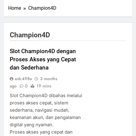
Home
Champion4D
Champion4D
Slot Champion4D dengan
Proses Akses yang Cepat
dan Sederhana
edc498a
3 months
ago
0
19 mins
Slot Champion4D dibahas melalui
proses akses cepat, sistem
sederhana, navigasi mudah,
keamanan akun, dan pengalaman
digital yang nyaman.
Proses akses yang cepat dan