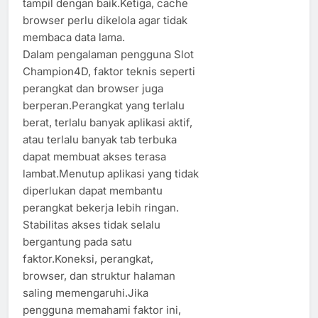
tampil dengan baik.Ketiga, cache
browser perlu dikelola agar tidak
membaca data lama.
Dalam pengalaman pengguna Slot
Champion4D, faktor teknis seperti
perangkat dan browser juga
berperan.Perangkat yang terlalu
berat, terlalu banyak aplikasi aktif,
atau terlalu banyak tab terbuka
dapat membuat akses terasa
lambat.Menutup aplikasi yang tidak
diperlukan dapat membantu
perangkat bekerja lebih ringan.
Stabilitas akses tidak selalu
bergantung pada satu
faktor.Koneksi, perangkat,
browser, dan struktur halaman
saling memengaruhi.Jika
pengguna memahami faktor ini,