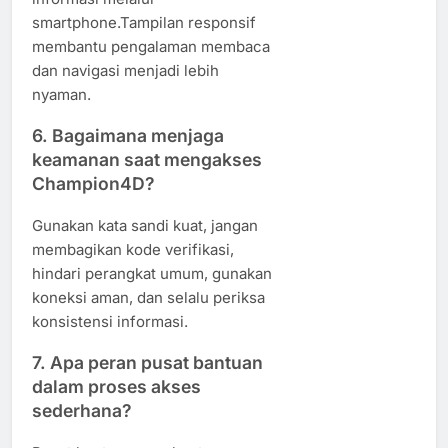
smartphone.Tampilan responsif
membantu pengalaman membaca
dan navigasi menjadi lebih
nyaman.
6. Bagaimana menjaga
keamanan saat mengakses
Champion4D?
Gunakan kata sandi kuat, jangan
membagikan kode verifikasi,
hindari perangkat umum, gunakan
koneksi aman, dan selalu periksa
konsistensi informasi.
7. Apa peran pusat bantuan
dalam proses akses
sederhana?