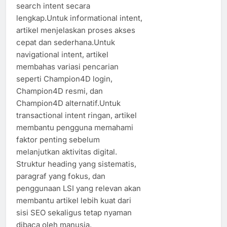
search intent secara
lengkap.Untuk informational intent,
artikel menjelaskan proses akses
cepat dan sederhana.Untuk
navigational intent, artikel
membahas variasi pencarian
seperti Champion4D login,
Champion4D resmi, dan
Champion4D alternatif.Untuk
transactional intent ringan, artikel
membantu pengguna memahami
faktor penting sebelum
melanjutkan aktivitas digital.
Struktur heading yang sistematis,
paragraf yang fokus, dan
penggunaan LSI yang relevan akan
membantu artikel lebih kuat dari
sisi SEO sekaligus tetap nyaman
dibaca oleh manusia.