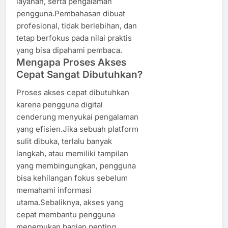
layanan, serta pengalaman
pengguna.Pembahasan dibuat
profesional, tidak berlebihan, dan
tetap berfokus pada nilai praktis
yang bisa dipahami pembaca.
Mengapa Proses Akses
Cepat Sangat Dibutuhkan?
Proses akses cepat dibutuhkan
karena pengguna digital
cenderung menyukai pengalaman
yang efisien.Jika sebuah platform
sulit dibuka, terlalu banyak
langkah, atau memiliki tampilan
yang membingungkan, pengguna
bisa kehilangan fokus sebelum
memahami informasi
utama.Sebaliknya, akses yang
cepat membantu pengguna
menemukan bagian penting