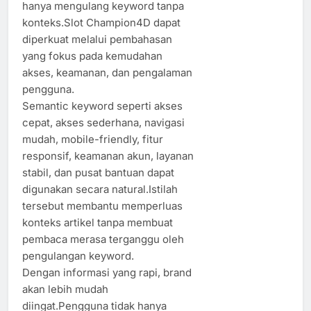
hanya mengulang keyword tanpa
konteks.Slot Champion4D dapat
diperkuat melalui pembahasan
yang fokus pada kemudahan
akses, keamanan, dan pengalaman
pengguna.
Semantic keyword seperti akses
cepat, akses sederhana, navigasi
mudah, mobile-friendly, fitur
responsif, keamanan akun, layanan
stabil, dan pusat bantuan dapat
digunakan secara natural.Istilah
tersebut membantu memperluas
konteks artikel tanpa membuat
pembaca merasa terganggu oleh
pengulangan keyword.
Dengan informasi yang rapi, brand
akan lebih mudah
diingat.Pengguna tidak hanya