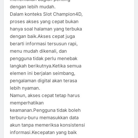
dengan lebih mudah.
Dalam konteks Slot Champion4D,
proses akses yang cepat bukan
hanya soal halaman yang terbuka
dengan baik.Akses cepat juga
berarti informasi tersusun rapi,
menu mudah dikenali, dan
pengguna tidak perlu menebak
langkah berikutnya.Ketika semua
elemen ini berjalan seimbang,
pengalaman digital akan terasa
lebih nyaman.
Namun, akses cepat tetap harus
memperhatikan
keamanan.Pengguna tidak boleh
terburu-buru memasukkan data
akun tanpa memeriksa konsistensi
informasi.Kecepatan yang baik