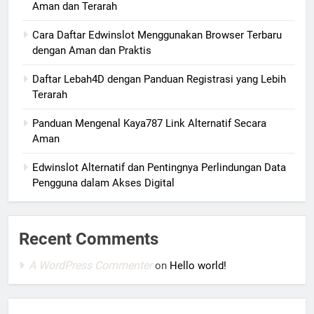
Aman dan Terarah
Cara Daftar Edwinslot Menggunakan Browser Terbaru
dengan Aman dan Praktis
Daftar Lebah4D dengan Panduan Registrasi yang Lebih
Terarah
Panduan Mengenal Kaya787 Link Alternatif Secara
Aman
Edwinslot Alternatif dan Pentingnya Perlindungan Data
Pengguna dalam Akses Digital
Recent Comments
A WordPress Commenter
on
Hello world!