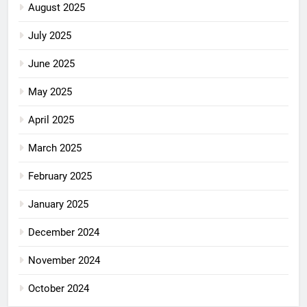
August 2025
July 2025
June 2025
May 2025
April 2025
March 2025
February 2025
January 2025
December 2024
November 2024
October 2024