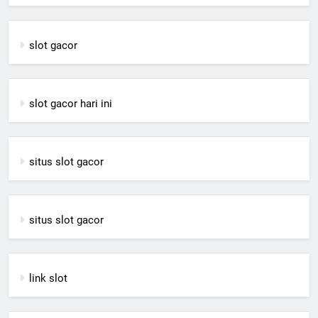
slot gacor
slot gacor hari ini
situs slot gacor
situs slot gacor
link slot