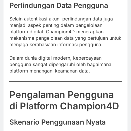
Perlindungan Data Pengguna
Selain autentikasi akun, perlindungan data juga
menjadi aspek penting dalam pengelolaan
platform digital. Champion4D menerapkan
mekanisme pengelolaan data yang bertujuan untuk
menjaga kerahasiaan informasi pengguna.
Dalam dunia digital modern, kepercayaan
pengguna sangat dipengaruhi oleh bagaimana
platform menangani keamanan data.
Pengalaman Pengguna
di Platform Champion4D
Skenario Penggunaan Nyata