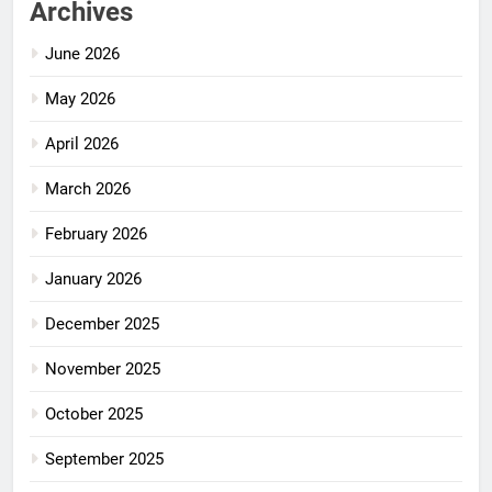
Archives
June 2026
May 2026
April 2026
March 2026
February 2026
January 2026
December 2025
November 2025
October 2025
September 2025