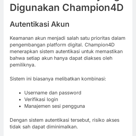
Digunakan Champion4D
Autentikasi Akun
Keamanan akun menjadi salah satu prioritas dalam
pengembangan platform digital. Champion4D
menerapkan sistem autentikasi untuk memastikan
bahwa setiap akun hanya dapat diakses oleh
pemiliknya.
Sistem ini biasanya melibatkan kombinasi:
Username dan password
Verifikasi login
Manajemen sesi pengguna
Dengan sistem autentikasi tersebut, risiko akses
tidak sah dapat diminimalkan.