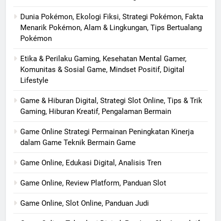
Dunia Pokémon, Ekologi Fiksi, Strategi Pokémon, Fakta
Menarik Pokémon, Alam & Lingkungan, Tips Bertualang
Pokémon
Etika & Perilaku Gaming, Kesehatan Mental Gamer,
Komunitas & Sosial Game, Mindset Positif, Digital
Lifestyle
Game & Hiburan Digital, Strategi Slot Online, Tips & Trik
Gaming, Hiburan Kreatif, Pengalaman Bermain
Game Online Strategi Permainan Peningkatan Kinerja
dalam Game Teknik Bermain Game
Game Online, Edukasi Digital, Analisis Tren
Game Online, Review Platform, Panduan Slot
Game Online, Slot Online, Panduan Judi