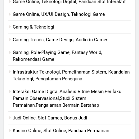
Game Online, Teknologi Digital, Panduan Slot Interaktif
Game Online, UX/UI Design, Teknologi Game
Gaming & Teknologi
Gaming Trends, Game Design, Audio in Games
Gaming, Role-Playing Game, Fantasy World,
Rekomendasi Game
Infrastruktur Teknologi, Pemeliharaan Sistem, Keandalan
Teknologi, Pengalaman Pengguna
Interaksi Game Digital,Analisis Ritme Mesin,Perilaku
Pemain Observasional,Studi Sistem
Permainan,Pengalaman Bermain Bertahap
Judi Online, Slot Games, Bonus Judi
Kasino Online, Slot Online, Panduan Permainan