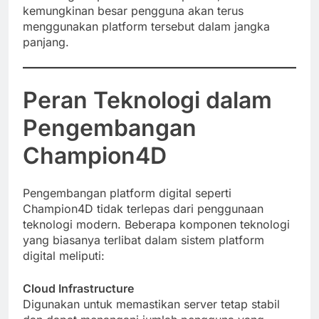
kemungkinan besar pengguna akan terus
menggunakan platform tersebut dalam jangka
panjang.
Peran Teknologi dalam
Pengembangan
Champion4D
Pengembangan platform digital seperti
Champion4D tidak terlepas dari penggunaan
teknologi modern. Beberapa komponen teknologi
yang biasanya terlibat dalam sistem platform
digital meliputi:
Cloud Infrastructure
Digunakan untuk memastikan server tetap stabil