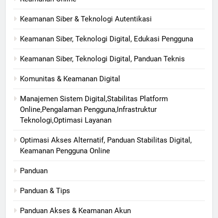
Keamanan Siber & Teknologi Autentikasi
Keamanan Siber, Teknologi Digital, Edukasi Pengguna
Keamanan Siber, Teknologi Digital, Panduan Teknis
Komunitas & Keamanan Digital
Manajemen Sistem Digital,Stabilitas Platform
Online,Pengalaman Pengguna,Infrastruktur
Teknologi,Optimasi Layanan
Optimasi Akses Alternatif, Panduan Stabilitas Digital,
Keamanan Pengguna Online
Panduan
Panduan & Tips
Panduan Akses & Keamanan Akun