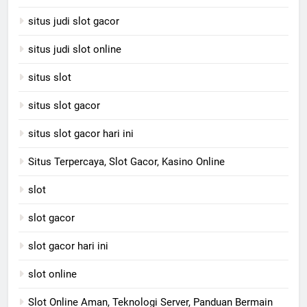
situs judi slot gacor
situs judi slot online
situs slot
situs slot gacor
situs slot gacor hari ini
Situs Terpercaya, Slot Gacor, Kasino Online
slot
slot gacor
slot gacor hari ini
slot online
Slot Online Aman, Teknologi Server, Panduan Bermain