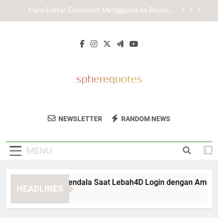
Skip
Daftar Lebah4D dengan Panduan Registrasi yang
to
Lebih Terarah
content
Panduan Mengenal Kaya787 Link Alternatif
Secara Aman
Cara Mengatasi Kendala Saat Lebah4D Login
dengan Aman dan Terarah
Cara Daftar Edwinslot Menggunakan Browser
Terbaru dengan Aman dan Praktis
Daftar Lebah4D dengan Panduan Registrasi yang
Lebih Terarah
Sphere Quotes
Dapatkan Kutipan Motivasi Dan Inspirasi
Panduan Mengenal Kaya787 Link Alternatif
NEWSLETTER
RANDOM NEWS
Secara Aman
Harian Dari Sphere Quotes. Untuk Semangat
Hidup Yang Lebih Positif.
MENU
ra Mengatasi Kendala Saat Lebah4D Login dengan Aman dan
HEADLINES
Months Ago