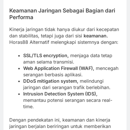
Keamanan Jaringan Sebagai Bagian dari
Performa
Kinerja jaringan tidak hanya diukur dari kecepatan
dan stabilitas, tetapi juga dari sisi
keamanan.
Horas88 Alternatif melengkapi sistemnya dengan:
SSL/TLS encryption,
menjaga data tetap
aman selama transmisi.
Web Application Firewall (WAF),
mencegah
serangan berbasis aplikasi.
DDoS mitigation system,
melindungi
jaringan dari serangan trafik berlebihan.
Intrusion Detection System (IDS),
memantau potensi serangan secara real-
time.
Dengan pendekatan ini, keamanan dan kinerja
jaringan berjalan beriringan untuk memberikan