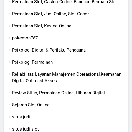
Permainan Slot, Casino Online, Panduan Bermain Slot
Permainan Slot, Judi Online, Slot Gacor
Permainan Slot, Kasino Online
pokemon787
Psikologi Digital & Perilaku Pengguna
Psikologi Permainan
Reliabilitas Layanan,Manajemen Operasional,Keamanan
Digital,Optimasi Akses
Review Situs, Permainan Online, Hiburan Digital
Sejarah Slot Online
situs judi
situs judi slot