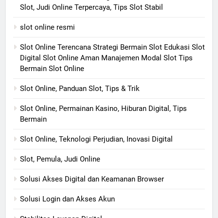
Slot, Judi Online Terpercaya, Tips Slot Stabil
slot online resmi
Slot Online Terencana Strategi Bermain Slot Edukasi Slot
Digital Slot Online Aman Manajemen Modal Slot Tips
Bermain Slot Online
Slot Online, Panduan Slot, Tips & Trik
Slot Online, Permainan Kasino, Hiburan Digital, Tips
Bermain
Slot Online, Teknologi Perjudian, Inovasi Digital
Slot, Pemula, Judi Online
Solusi Akses Digital dan Keamanan Browser
Solusi Login dan Akses Akun