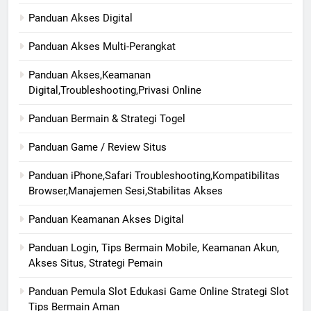
Panduan Akses Digital
Panduan Akses Multi-Perangkat
Panduan Akses,Keamanan
Digital,Troubleshooting,Privasi Online
Panduan Bermain & Strategi Togel
Panduan Game / Review Situs
Panduan iPhone,Safari Troubleshooting,Kompatibilitas
Browser,Manajemen Sesi,Stabilitas Akses
Panduan Keamanan Akses Digital
Panduan Login, Tips Bermain Mobile, Keamanan Akun,
Akses Situs, Strategi Pemain
Panduan Pemula Slot Edukasi Game Online Strategi Slot
Tips Bermain Aman