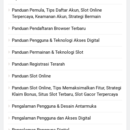
Panduan Pemula, Tips Daftar Akun, Slot Online
Terpercaya, Keamanan Akun, Strategi Bermain
Panduan Pendaftaran Browser Terbaru
Panduan Pengguna & Teknologi Akses Digital
Panduan Permainan & Teknologi Slot
Panduan Registrasi Terarah
Panduan Slot Online
Panduan Slot Online, Tips Memaksimalkan Fitur, Strategi
Klaim Bonus, Situs Slot Terbaru, Slot Gacor Terpercaya
Pengalaman Pengguna & Desain Antarmuka
Pengalaman Pengguna dan Akses Digital
Pengalaman Pengguna Digital