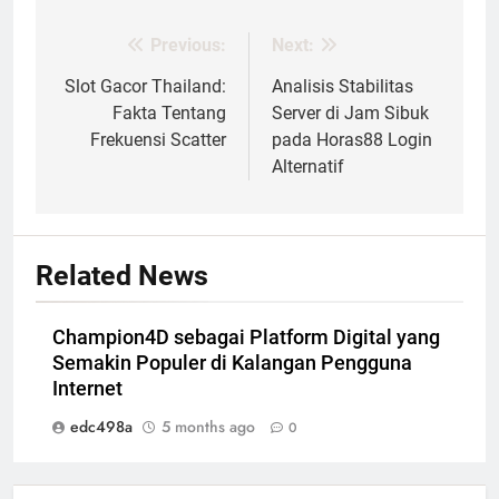
Previous:
Next:
Post
navigation
Slot Gacor Thailand:
Analisis Stabilitas
Fakta Tentang
Server di Jam Sibuk
Frekuensi Scatter
pada Horas88 Login
Alternatif
Related News
Champion4D sebagai Platform Digital yang
Semakin Populer di Kalangan Pengguna
Internet
edc498a
5 months ago
0