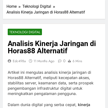
Home
Teknologi Digital
Analisis Kinerja Jaringan di Horas88 Alternatif
TEKNOLOGI DIGITAL
Analisis Kinerja Jaringan di
Horas88 Alternatif
0
Edc498a
11 Months Ago
6 Mins
Artikel ini mengulas analisis kinerja jaringan di
Horas88 Alternatif, meliputi kecepatan akses,
stabilitas server, keamanan data, serta prospek
pengembangan infrastruktur digital untuk
meningkatkan pengalaman pengguna.
Dalam dunia digital yang serba cepat,
kinerja