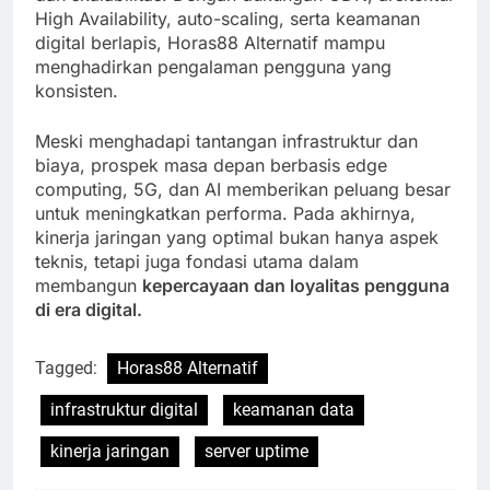
High Availability, auto-scaling, serta keamanan
digital berlapis, Horas88 Alternatif mampu
menghadirkan pengalaman pengguna yang
konsisten.
Meski menghadapi tantangan infrastruktur dan
biaya, prospek masa depan berbasis edge
computing, 5G, dan AI memberikan peluang besar
untuk meningkatkan performa. Pada akhirnya,
kinerja jaringan yang optimal bukan hanya aspek
teknis, tetapi juga fondasi utama dalam
membangun
kepercayaan dan loyalitas pengguna
di era digital.
Tagged:
Horas88 Alternatif
infrastruktur digital
keamanan data
kinerja jaringan
server uptime