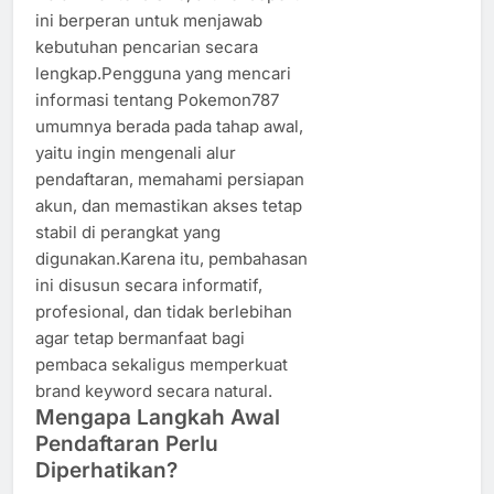
ini berperan untuk menjawab
kebutuhan pencarian secara
lengkap.Pengguna yang mencari
informasi tentang Pokemon787
umumnya berada pada tahap awal,
yaitu ingin mengenali alur
pendaftaran, memahami persiapan
akun, dan memastikan akses tetap
stabil di perangkat yang
digunakan.Karena itu, pembahasan
ini disusun secara informatif,
profesional, dan tidak berlebihan
agar tetap bermanfaat bagi
pembaca sekaligus memperkuat
brand keyword secara natural.
Mengapa Langkah Awal
Pendaftaran Perlu
Diperhatikan?