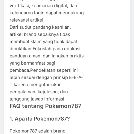
verifikasi, keamanan digital, dan
kelancaran login dapat mendukung
relevansi artikel.
Dari sudut pandang keahlian,
artikel brand sebaiknya tidak
membuat klaim yang tidak dapat
dibuktikan.Fokuslah pada edukasi,
panduan aman, dan langkah praktis
yang bermanfaat bagi
pembaca.Pendekatan seperti ini
lebih sesuai dengan prinsip E-E-A-
T karena mengutamakan
pengalaman, kejelasan, dan
tanggung jawab informasi.
FAQ tentang Pokemon787
1. Apa itu Pokemon787?
Pokemon787 adalah brand