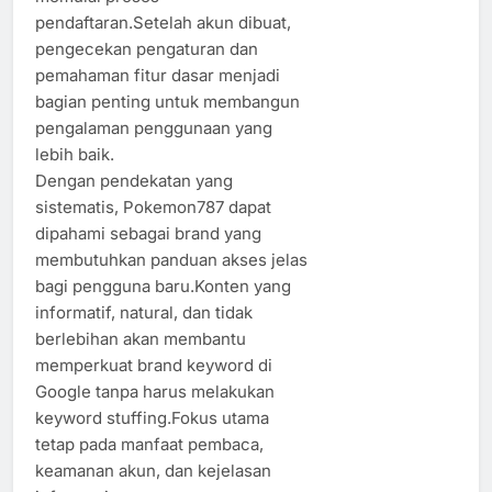
pendaftaran.Setelah akun dibuat,
pengecekan pengaturan dan
pemahaman fitur dasar menjadi
bagian penting untuk membangun
pengalaman penggunaan yang
lebih baik.
Dengan pendekatan yang
sistematis, Pokemon787 dapat
dipahami sebagai brand yang
membutuhkan panduan akses jelas
bagi pengguna baru.Konten yang
informatif, natural, dan tidak
berlebihan akan membantu
memperkuat brand keyword di
Google tanpa harus melakukan
keyword stuffing.Fokus utama
tetap pada manfaat pembaca,
keamanan akun, dan kejelasan