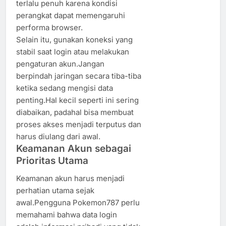
terlalu penuh karena kondisi
perangkat dapat memengaruhi
performa browser.
Selain itu, gunakan koneksi yang
stabil saat login atau melakukan
pengaturan akun.Jangan
berpindah jaringan secara tiba-tiba
ketika sedang mengisi data
penting.Hal kecil seperti ini sering
diabaikan, padahal bisa membuat
proses akses menjadi terputus dan
harus diulang dari awal.
Keamanan Akun sebagai
Prioritas Utama
Keamanan akun harus menjadi
perhatian utama sejak
awal.Pengguna Pokemon787 perlu
memahami bahwa data login