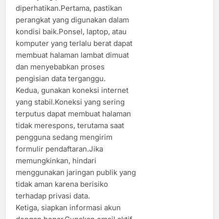
diperhatikan.Pertama, pastikan
perangkat yang digunakan dalam
kondisi baik.Ponsel, laptop, atau
komputer yang terlalu berat dapat
membuat halaman lambat dimuat
dan menyebabkan proses
pengisian data terganggu.
Kedua, gunakan koneksi internet
yang stabil.Koneksi yang sering
terputus dapat membuat halaman
tidak merespons, terutama saat
pengguna sedang mengirim
formulir pendaftaran.Jika
memungkinkan, hindari
menggunakan jaringan publik yang
tidak aman karena berisiko
terhadap privasi data.
Ketiga, siapkan informasi akun