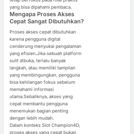
yang bisa dipahami pembaca.
Mengapa Proses Akses
Cepat Sangat Dibutuhkan?
Proses akses cepat dibutuhkan
karena pengguna digital
cenderung menyukai pengalaman
yang efisien.Jika sebuah platform
sulit dibuka, terlalu banyak
langkah, atau memiliki tampilan
yang membingungkan, pengguna
bisa kehilangan fokus sebelum
memahami informasi
utama.Sebaliknya, akses yang
cepat membantu pengguna
menemukan bagian penting
dengan lebih mudah.
Dalam konteks Slot Champion4D,
proses akses yang cepat bukan