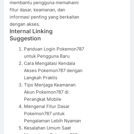
membantu pengguna memahami
fitur dasar, keamanan, dan
informasi penting yang berkaitan
dengan akses.
Internal Linking
Suggestion
Panduan Login Pokemon787
untuk Pengguna Baru
Cara Mengatasi Kendala
Akses Pokemon787 dengan
Langkah Praktis
Tips Menjaga Keamanan
Akun Pokemon787 di
Perangkat Mobile
Mengenal Fitur Dasar
Pokemon787 untuk
Pengalaman Lebih Nyaman
Kesalahan Umum Saat