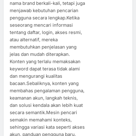
nama brand berkali-kali, tetapi juga
menjawab kebutuhan pencarian
pengguna secara lengkap.Ketika
seseorang mencari informasi
tentang daftar, login, akses resmi,
atau alternatif, mereka
membutuhkan penjelasan yang
jelas dan mudah diterapkan.
Konten yang terlalu memaksakan
keyword dapat terasa tidak alami
dan mengurangi kualitas
bacaan.Sebaliknya, konten yang
membahas pengalaman pengguna,
keamanan akun, langkah teknis,
dan solusi kendala akan lebih kuat
secara semantik.Mesin pencari
semakin memahami konteks,
sehingga variasi kata seperti akses
akun, panduan pengguna baru,