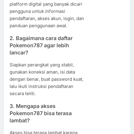
platform digital yang banyak dicari
pengguna untuk informasi
pendaftaran, akses akun, login, dan
panduan penggunaan awal.
2. Bagaimana cara daftar
Pokemon787 agar lebih
lancar?
Siapkan perangkat yang stabil,
gunakan koneksi aman, isi data
dengan benar, buat password kuat,
lalu ikuti instruksi pendaftaran
secara teliti.
3. Mengapa akses
Pokemon787 bisa terasa
lambat?
Akses bisa terasa lambat karena