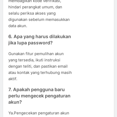
membagikan kode verifikasi,
hindari perangkat umum, dan
selalu periksa akses yang
digunakan sebelum memasukkan
data akun.
6. Apa yang harus dilakukan
jika lupa password?
Gunakan fitur pemulihan akun
yang tersedia, ikuti instruksi
dengan teliti, dan pastikan email
atau kontak yang terhubung masih
aktif.
7. Apakah pengguna baru
perlu mengecek pengaturan
akun?
Ya.Pengecekan pengaturan akun