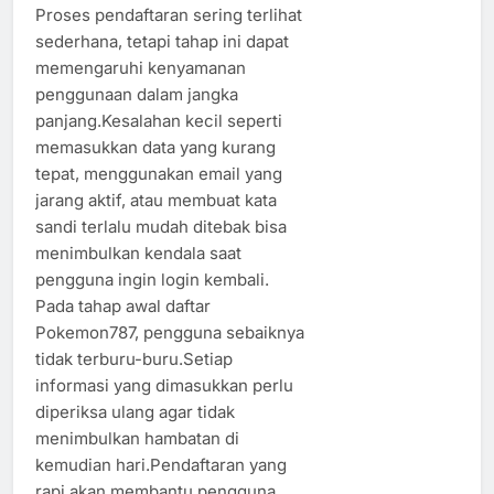
Proses pendaftaran sering terlihat
sederhana, tetapi tahap ini dapat
memengaruhi kenyamanan
penggunaan dalam jangka
panjang.Kesalahan kecil seperti
memasukkan data yang kurang
tepat, menggunakan email yang
jarang aktif, atau membuat kata
sandi terlalu mudah ditebak bisa
menimbulkan kendala saat
pengguna ingin login kembali.
Pada tahap awal daftar
Pokemon787, pengguna sebaiknya
tidak terburu-buru.Setiap
informasi yang dimasukkan perlu
diperiksa ulang agar tidak
menimbulkan hambatan di
kemudian hari.Pendaftaran yang
rapi akan membantu pengguna