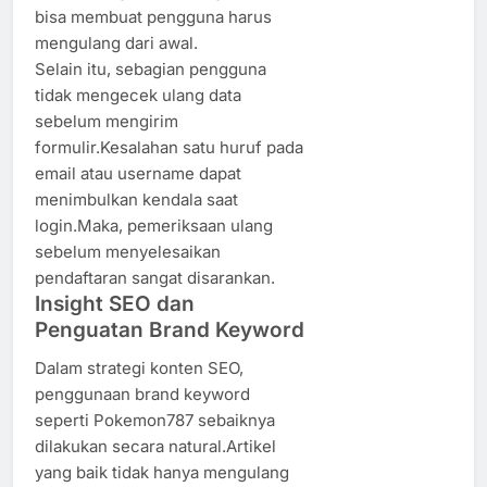
bisa membuat pengguna harus
mengulang dari awal.
Selain itu, sebagian pengguna
tidak mengecek ulang data
sebelum mengirim
formulir.Kesalahan satu huruf pada
email atau username dapat
menimbulkan kendala saat
login.Maka, pemeriksaan ulang
sebelum menyelesaikan
pendaftaran sangat disarankan.
Insight SEO dan
Penguatan Brand Keyword
Dalam strategi konten SEO,
penggunaan brand keyword
seperti Pokemon787 sebaiknya
dilakukan secara natural.Artikel
yang baik tidak hanya mengulang