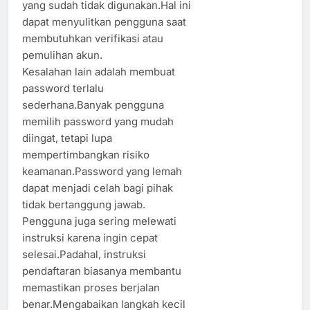
yang sudah tidak digunakan.Hal ini
dapat menyulitkan pengguna saat
membutuhkan verifikasi atau
pemulihan akun.
Kesalahan lain adalah membuat
password terlalu
sederhana.Banyak pengguna
memilih password yang mudah
diingat, tetapi lupa
mempertimbangkan risiko
keamanan.Password yang lemah
dapat menjadi celah bagi pihak
tidak bertanggung jawab.
Pengguna juga sering melewati
instruksi karena ingin cepat
selesai.Padahal, instruksi
pendaftaran biasanya membantu
memastikan proses berjalan
benar.Mengabaikan langkah kecil