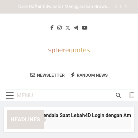
Skip
Daftar Lebah4D dengan Panduan Registrasi yang
to
Lebih Terarah
content
Panduan Mengenal Kaya787 Link Alternatif
Secara Aman
Cara Mengatasi Kendala Saat Lebah4D Login
dengan Aman dan Terarah
Cara Daftar Edwinslot Menggunakan Browser
Terbaru dengan Aman dan Praktis
Daftar Lebah4D dengan Panduan Registrasi yang
Lebih Terarah
Sphere Quotes
Dapatkan Kutipan Motivasi Dan Inspirasi
Panduan Mengenal Kaya787 Link Alternatif
NEWSLETTER
RANDOM NEWS
Secara Aman
Harian Dari Sphere Quotes. Untuk Semangat
Hidup Yang Lebih Positif.
MENU
ra Mengatasi Kendala Saat Lebah4D Login dengan Aman dan
HEADLINES
Months Ago