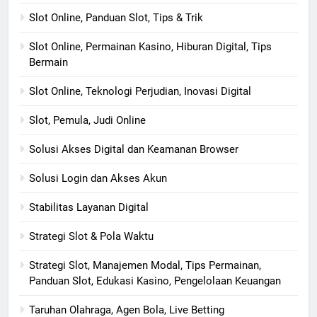
Slot Online, Panduan Slot, Tips & Trik
Slot Online, Permainan Kasino, Hiburan Digital, Tips
Bermain
Slot Online, Teknologi Perjudian, Inovasi Digital
Slot, Pemula, Judi Online
Solusi Akses Digital dan Keamanan Browser
Solusi Login dan Akses Akun
Stabilitas Layanan Digital
Strategi Slot & Pola Waktu
Strategi Slot, Manajemen Modal, Tips Permainan,
Panduan Slot, Edukasi Kasino, Pengelolaan Keuangan
Taruhan Olahraga, Agen Bola, Live Betting