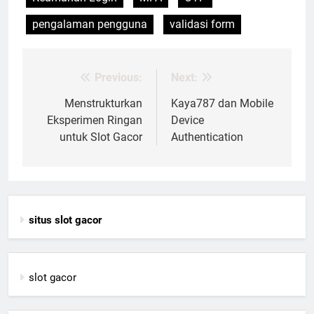
pengalaman pengguna
validasi form
Previous:
Next:
Post
navigation
Menstrukturkan
Kaya787 dan Mobile
Eksperimen Ringan
Device
untuk Slot Gacor
Authentication
situs slot gacor
slot gacor