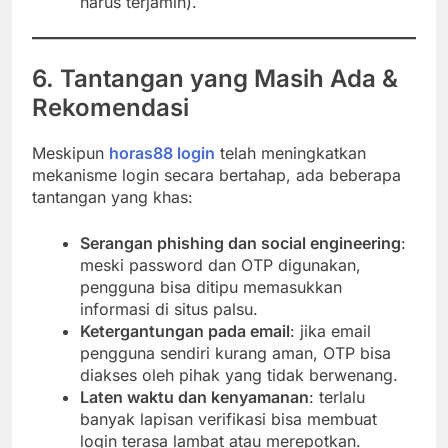
harus terjamin).
6. Tantangan yang Masih Ada &
Rekomendasi
Meskipun
horas88 login
telah meningkatkan
mekanisme login secara bertahap, ada beberapa
tantangan yang khas:
Serangan phishing dan social engineering
:
meski password dan OTP digunakan,
pengguna bisa ditipu memasukkan
informasi di situs palsu.
Ketergantungan pada email
: jika email
pengguna sendiri kurang aman, OTP bisa
diakses oleh pihak yang tidak berwenang.
Laten waktu dan kenyamanan
: terlalu
banyak lapisan verifikasi bisa membuat
login terasa lambat atau merepotkan.