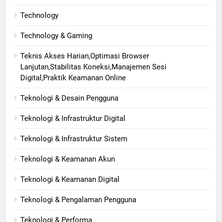
Technology
Technology & Gaming
Teknis Akses Harian,Optimasi Browser
Lanjutan,Stabilitas Koneksi,Manajemen Sesi
Digital,Praktik Keamanan Online
Teknologi & Desain Pengguna
Teknologi & Infrastruktur Digital
Teknologi & Infrastruktur Sistem
Teknologi & Keamanan Akun
Teknologi & Keamanan Digital
Teknologi & Pengalaman Pengguna
Teknologi & Performa