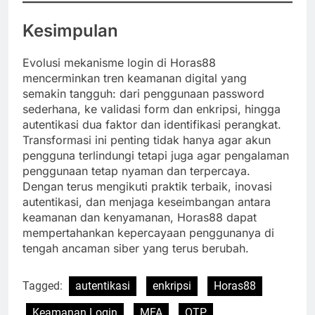
Kesimpulan
Evolusi mekanisme login di Horas88
mencerminkan tren keamanan digital yang
semakin tangguh: dari penggunaan password
sederhana, ke validasi form dan enkripsi, hingga
autentikasi dua faktor dan identifikasi perangkat.
Transformasi ini penting tidak hanya agar akun
pengguna terlindungi tetapi juga agar pengalaman
penggunaan tetap nyaman dan terpercaya.
Dengan terus mengikuti praktik terbaik, inovasi
autentikasi, dan menjaga keseimbangan antara
keamanan dan kenyamanan, Horas88 dapat
mempertahankan kepercayaan penggunanya di
tengah ancaman siber yang terus berubah.
Tagged:
autentikasi
enkripsi
Horas88
Keamanan Login
MFA
OTP