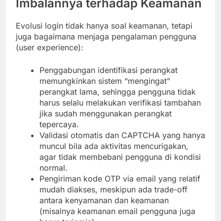
Imbalannya terhadap Keamanan
Evolusi login tidak hanya soal keamanan, tetapi
juga bagaimana menjaga pengalaman pengguna
(user experience):
Penggabungan identifikasi perangkat
memungkinkan sistem “mengingat”
perangkat lama, sehingga pengguna tidak
harus selalu melakukan verifikasi tambahan
jika sudah menggunakan perangkat
tepercaya.
Validasi otomatis dan CAPTCHA yang hanya
muncul bila ada aktivitas mencurigakan,
agar tidak membebani pengguna di kondisi
normal.
Pengiriman kode OTP via email yang relatif
mudah diakses, meskipun ada trade-off
antara kenyamanan dan keamanan
(misalnya keamanan email pengguna juga