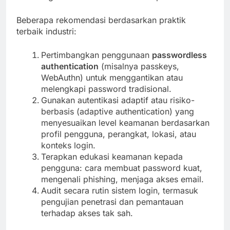
Beberapa rekomendasi berdasarkan praktik
terbaik industri:
Pertimbangkan penggunaan
passwordless
authentication
(misalnya passkeys,
WebAuthn) untuk menggantikan atau
melengkapi password tradisional.
Gunakan autentikasi adaptif atau risiko-
berbasis (adaptive authentication) yang
menyesuaikan level keamanan berdasarkan
profil pengguna, perangkat, lokasi, atau
konteks login.
Terapkan edukasi keamanan kepada
pengguna: cara membuat password kuat,
mengenali phishing, menjaga akses email.
Audit secara rutin sistem login, termasuk
pengujian penetrasi dan pemantauan
terhadap akses tak sah.