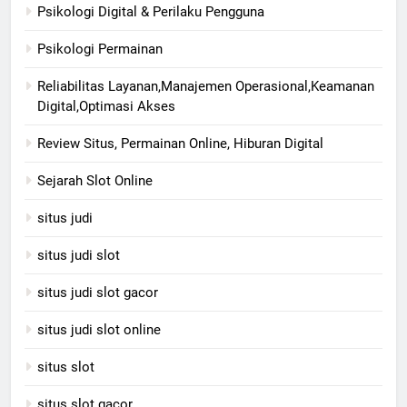
Psikologi Digital & Perilaku Pengguna
Psikologi Permainan
Reliabilitas Layanan,Manajemen Operasional,Keamanan
Digital,Optimasi Akses
Review Situs, Permainan Online, Hiburan Digital
Sejarah Slot Online
situs judi
situs judi slot
situs judi slot gacor
situs judi slot online
situs slot
situs slot gacor