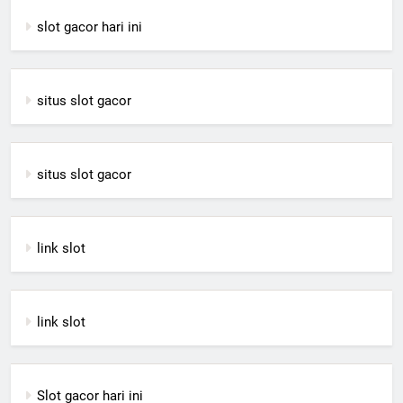
slot gacor hari ini
situs slot gacor
situs slot gacor
link slot
link slot
Slot gacor hari ini