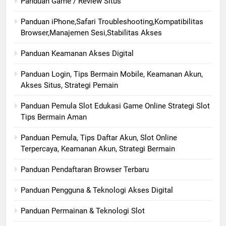
Panduan Game / Review Situs
Panduan iPhone,Safari Troubleshooting,Kompatibilitas
Browser,Manajemen Sesi,Stabilitas Akses
Panduan Keamanan Akses Digital
Panduan Login, Tips Bermain Mobile, Keamanan Akun,
Akses Situs, Strategi Pemain
Panduan Pemula Slot Edukasi Game Online Strategi Slot
Tips Bermain Aman
Panduan Pemula, Tips Daftar Akun, Slot Online
Terpercaya, Keamanan Akun, Strategi Bermain
Panduan Pendaftaran Browser Terbaru
Panduan Pengguna & Teknologi Akses Digital
Panduan Permainan & Teknologi Slot