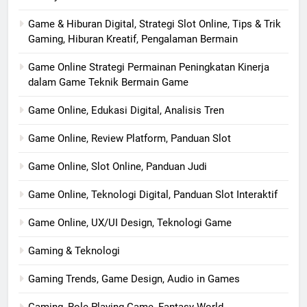
Game & Hiburan Digital, Strategi Slot Online, Tips & Trik
Gaming, Hiburan Kreatif, Pengalaman Bermain
Game Online Strategi Permainan Peningkatan Kinerja
dalam Game Teknik Bermain Game
Game Online, Edukasi Digital, Analisis Tren
Game Online, Review Platform, Panduan Slot
Game Online, Slot Online, Panduan Judi
Game Online, Teknologi Digital, Panduan Slot Interaktif
Game Online, UX/UI Design, Teknologi Game
Gaming & Teknologi
Gaming Trends, Game Design, Audio in Games
Gaming, Role-Playing Game, Fantasy World,