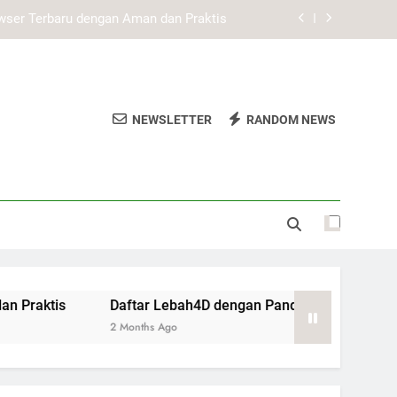
wser Terbaru dengan Aman dan Praktis
Panduan Registrasi yang Lebih Terarah
 Kaya787 Link Alternatif Secara Aman
NEWSLETTER
RANDOM NEWS
bah4D Login dengan Aman dan Terarah
wser Terbaru dengan Aman dan Praktis
uk Semangat Hidup Yang Lebih Positif.
Panduan Registrasi yang Lebih Terarah
 Kaya787 Link Alternatif Secara Aman
Daftar Lebah4D dengan Panduan Registrasi yang Lebih 
2 Months Ago