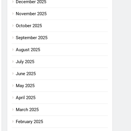
December 2025
November 2025
October 2025
September 2025
August 2025
July 2025
June 2025
May 2025
April 2025
March 2025
February 2025