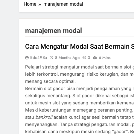
Home
manajemen modal
manajemen modal
Cara Mengatur Modal Saat Bermain S
Edc498a
8 Months Ago
0
6 Mins
Pelajari strategi mengatur modal saat bermain slot
lebih terkontrol, mengurangi risiko kerugian, dan 
menang secara optimal.
Bermain slot gacor bisa menjadi pengalaman yan
sekaligus menantang. Slot gacor dikenal sebagai is
untuk mesin slot yang sedang memberikan kemenan
Meski keberuntungan memegang peranan penting,
atau
bankroll
adalah kunci agar sesi bermain tetap 
menyenangkan. Tanpa strategi pengaturan modal, p
kehabisan dana meskipun mesin sedang “gacor”. Be