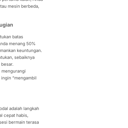
atau mesin berbeda,
ugian
tukan batas
a Anda menang 50%
gamankan keuntungan.
ntukan, sebaiknya
 besar.
n mengurangi
a ingin “mengambil
dal adalah langkah
l cepat habis,
sesi bermain terasa