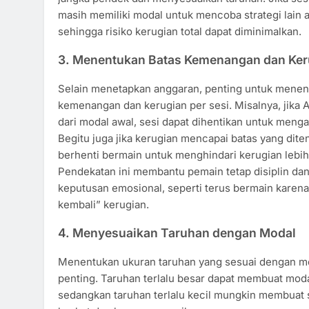
masih memiliki modal untuk mencoba strategi lain 
sehingga risiko kerugian total dapat diminimalkan.
3. Menentukan Batas Kemenangan dan Ker
Selain menetapkan anggaran, penting untuk menen
kemenangan dan kerugian per sesi. Misalnya, jik
dari modal awal, sesi dapat dihentikan untuk men
Begitu juga jika kerugian mencapai batas yang dite
berhenti bermain untuk menghindari kerugian lebih
Pendekatan ini membantu pemain tetap disiplin da
keputusan emosional, seperti terus bermain karen
kembali” kerugian.
4. Menyesuaikan Taruhan dengan Modal
Menentukan ukuran taruhan yang sesuai dengan mo
penting. Taruhan terlalu besar dapat membuat moda
sedangkan taruhan terlalu kecil mungkin membuat 