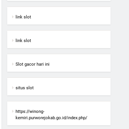
link slot
link slot
Slot gacor hari ini
situs slot
https://winong-
kemiri.purworejokab.go.id/index.php/