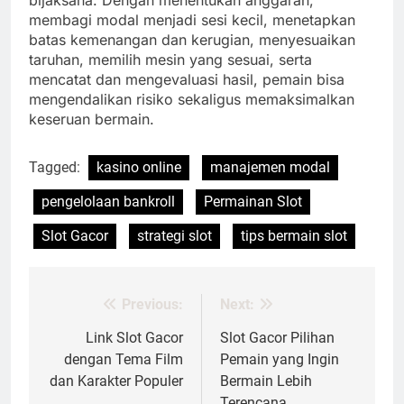
membagi modal menjadi sesi kecil, menetapkan
batas kemenangan dan kerugian, menyesuaikan
taruhan, memilih mesin yang sesuai, serta
mencatat dan mengevaluasi hasil, pemain bisa
mengendalikan risiko sekaligus memaksimalkan
keseruan bermain.
Tagged:
kasino online
manajemen modal
pengelolaan bankroll
Permainan Slot
Slot Gacor
strategi slot
tips bermain slot
Previous:
Next:
Post
navigation
Link Slot Gacor
Slot Gacor Pilihan
dengan Tema Film
Pemain yang Ingin
dan Karakter Populer
Bermain Lebih
Terencana