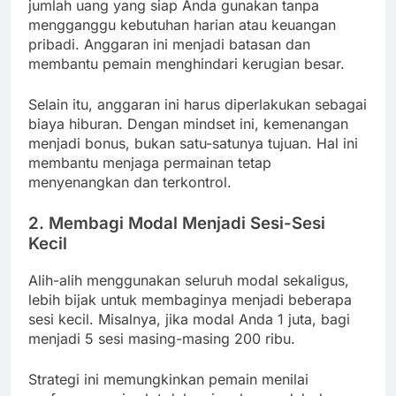
jumlah uang yang siap Anda gunakan tanpa
mengganggu kebutuhan harian atau keuangan
pribadi. Anggaran ini menjadi batasan dan
membantu pemain menghindari kerugian besar.
Selain itu, anggaran ini harus diperlakukan sebagai
biaya hiburan. Dengan mindset ini, kemenangan
menjadi bonus, bukan satu-satunya tujuan. Hal ini
membantu menjaga permainan tetap
menyenangkan dan terkontrol.
2. Membagi Modal Menjadi Sesi-Sesi
Kecil
Alih-alih menggunakan seluruh modal sekaligus,
lebih bijak untuk membaginya menjadi beberapa
sesi kecil. Misalnya, jika modal Anda 1 juta, bagi
menjadi 5 sesi masing-masing 200 ribu.
Strategi ini memungkinkan pemain menilai