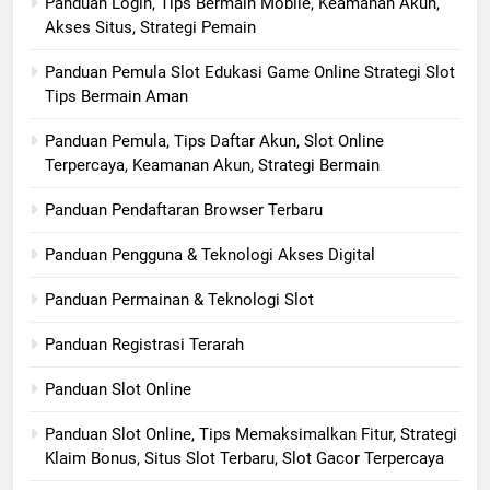
Panduan Login, Tips Bermain Mobile, Keamanan Akun,
Akses Situs, Strategi Pemain
Panduan Pemula Slot Edukasi Game Online Strategi Slot
Tips Bermain Aman
Panduan Pemula, Tips Daftar Akun, Slot Online
Terpercaya, Keamanan Akun, Strategi Bermain
Panduan Pendaftaran Browser Terbaru
Panduan Pengguna & Teknologi Akses Digital
Panduan Permainan & Teknologi Slot
Panduan Registrasi Terarah
Panduan Slot Online
Panduan Slot Online, Tips Memaksimalkan Fitur, Strategi
Klaim Bonus, Situs Slot Terbaru, Slot Gacor Terpercaya