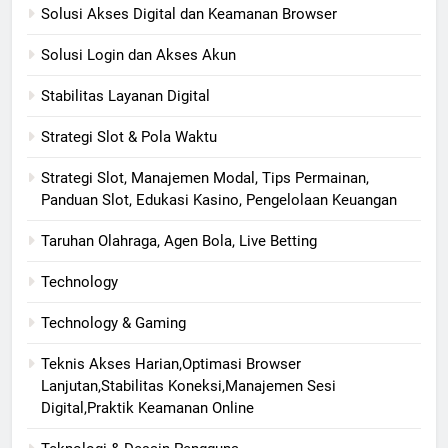
Solusi Akses Digital dan Keamanan Browser
Solusi Login dan Akses Akun
Stabilitas Layanan Digital
Strategi Slot & Pola Waktu
Strategi Slot, Manajemen Modal, Tips Permainan,
Panduan Slot, Edukasi Kasino, Pengelolaan Keuangan
Taruhan Olahraga, Agen Bola, Live Betting
Technology
Technology & Gaming
Teknis Akses Harian,Optimasi Browser
Lanjutan,Stabilitas Koneksi,Manajemen Sesi
Digital,Praktik Keamanan Online