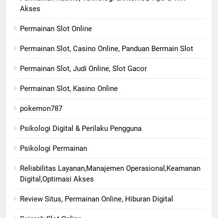
Akses
Permainan Slot Online
Permainan Slot, Casino Online, Panduan Bermain Slot
Permainan Slot, Judi Online, Slot Gacor
Permainan Slot, Kasino Online
pokemon787
Psikologi Digital & Perilaku Pengguna
Psikologi Permainan
Reliabilitas Layanan,Manajemen Operasional,Keamanan
Digital,Optimasi Akses
Review Situs, Permainan Online, Hiburan Digital