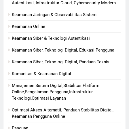
Autentikasi, Infrastruktur Cloud, Cybersecurity Modern
Keamanan Jaringan & Observabilitas Sistem
Keamanan Online
Keamanan Siber & Teknologi Autentikasi
Keamanan Siber, Teknologi Digital, Edukasi Pengguna
Keamanan Siber, Teknologi Digital, Panduan Teknis
Komunitas & Keamanan Digital
Manajemen Sistem Digital,Stabilitas Platform
Online,Pengalaman Pengguna,Infrastruktur
Teknologi,Optimasi Layanan
Optimasi Akses Alternatif, Panduan Stabilitas Digital,
Keamanan Pengguna Online
Panduan