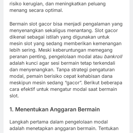
risiko kerugian, dan meningkatkan peluang
menang secara optimal.
Bermain slot gacor bisa menjadi pengalaman yang
menyenangkan sekaligus menantang. Slot gacor
dikenal sebagai istilah yang digunakan untuk
mesin slot yang sedang memberikan kemenangan
lebih sering. Meski keberuntungan memegang
peranan penting, pengelolaan modal atau
bankroll
adalah kunci agar sesi bermain tetap terkendali
dan menyenangkan. Tanpa strategi pengaturan
modal, pemain berisiko cepat kehabisan dana
meskipun mesin sedang “gacor”. Berikut beberapa
cara efektif untuk mengatur modal saat bermain
slot.
1. Menentukan Anggaran Bermain
Langkah pertama dalam pengelolaan modal
adalah menetapkan anggaran bermain. Tentukan