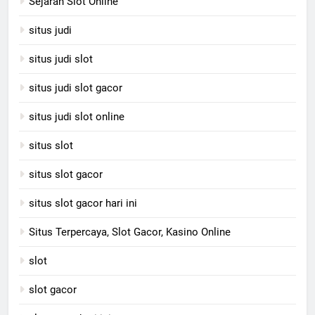
Sejarah Slot Online
situs judi
situs judi slot
situs judi slot gacor
situs judi slot online
situs slot
situs slot gacor
situs slot gacor hari ini
Situs Terpercaya, Slot Gacor, Kasino Online
slot
slot gacor