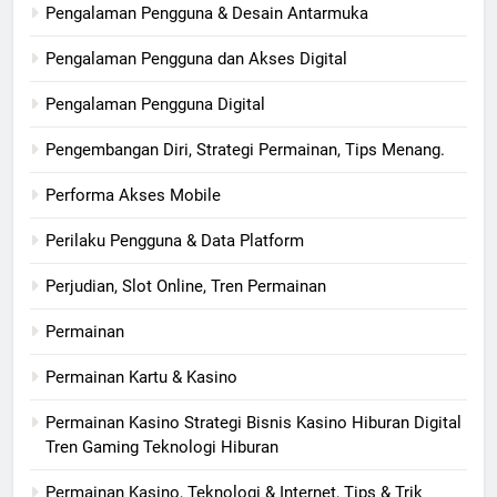
Pengalaman Pengguna & Desain Antarmuka
Pengalaman Pengguna dan Akses Digital
Pengalaman Pengguna Digital
Pengembangan Diri, Strategi Permainan, Tips Menang.
Performa Akses Mobile
Perilaku Pengguna & Data Platform
Perjudian, Slot Online, Tren Permainan
Permainan
Permainan Kartu & Kasino
Permainan Kasino Strategi Bisnis Kasino Hiburan Digital
Tren Gaming Teknologi Hiburan
Permainan Kasino, Teknologi & Internet, Tips & Trik