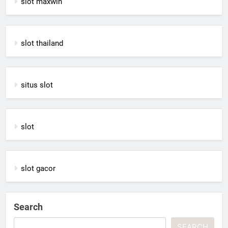
slot maxwin
slot thailand
situs slot
slot
slot gacor
Search
SEARCH