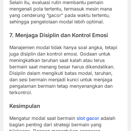
Selain itu, evaluasi rutin membantu pemain
mengenali pola tertentu, termasuk mesin mana
yang cenderung “gacor” pada waktu tertentu,
sehingga pengelolaan modal lebih optimal.
7. Menjaga Disiplin dan Kontrol Emosi
Manajemen modal tidak hanya soal angka, tetapi
juga disiplin dan kontrol emosi. Godaan untuk
meningkatkan taruhan saat kalah atau terus
bermain saat menang besar harus dikendalikan.
Disiplin dalam mengikuti batas modal, taruhan,
dan sesi bermain menjadi kunci untuk menjaga
pengalaman bermain tetap menyenangkan dan
terkontrol.
Kesimpulan
Mengatur modal saat bermain
slot gacor
adalah
bagian penting dari strategi bermain yang
bijaksana. Dengan menentukan anggaran,