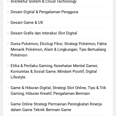
Arsitektur Sistem & Cloud Technology
Desain Digital & Pengalaman Pengguna
Desain Game & UX
Desain Grafis dan Interaksi Slot Digital
Dunia Pokémon, Ekologi Fiksi, Strategi Pokémon, Fakta
Menarik Pokémon, Alam & Lingkungan, Tips Bertualang
Pokémon
Etika & Perilaku Gaming, Kesehatan Mental Gamer,
Komunitas & Sosial Game, Mindset Positif, Digital
Lifestyle
Game & Hiburan Digital, Strategi Slot Online, Tips & Trik
Gaming, Hiburan Kreatif, Pengalaman Bermain
Game Online Strategi Permainan Peningkatan Kinerja
dalam Game Teknik Bermain Game