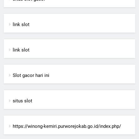
link slot
link slot
Slot gacor hari ini
situs slot
https://winong-kemiri.purworejokab.go.id/index.php/