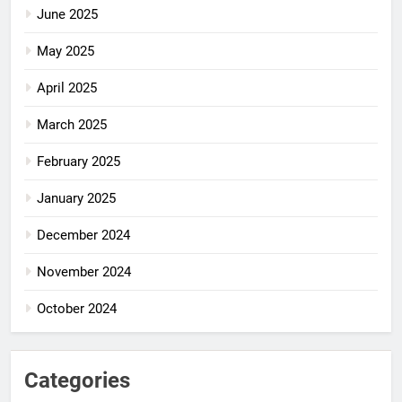
June 2025
May 2025
April 2025
March 2025
February 2025
January 2025
December 2024
November 2024
October 2024
Categories