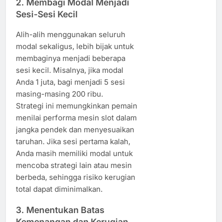
2. Membagi Modal Menjadi
Sesi-Sesi Kecil
Alih-alih menggunakan seluruh
modal sekaligus, lebih bijak untuk
membaginya menjadi beberapa
sesi kecil. Misalnya, jika modal
Anda 1 juta, bagi menjadi 5 sesi
masing-masing 200 ribu.
Strategi ini memungkinkan pemain
menilai performa mesin slot dalam
jangka pendek dan menyesuaikan
taruhan. Jika sesi pertama kalah,
Anda masih memiliki modal untuk
mencoba strategi lain atau mesin
berbeda, sehingga risiko kerugian
total dapat diminimalkan.
3. Menentukan Batas
Kemenangan dan Kerugian