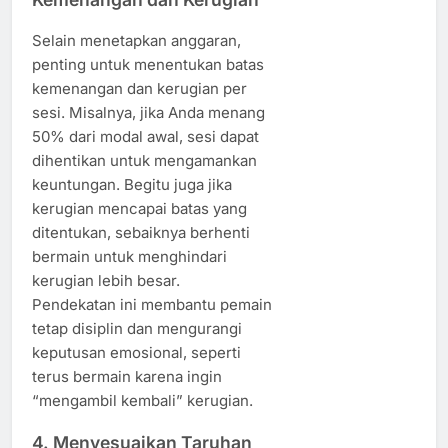
Selain menetapkan anggaran,
penting untuk menentukan batas
kemenangan dan kerugian per
sesi. Misalnya, jika Anda menang
50% dari modal awal, sesi dapat
dihentikan untuk mengamankan
keuntungan. Begitu juga jika
kerugian mencapai batas yang
ditentukan, sebaiknya berhenti
bermain untuk menghindari
kerugian lebih besar.
Pendekatan ini membantu pemain
tetap disiplin dan mengurangi
keputusan emosional, seperti
terus bermain karena ingin
“mengambil kembali” kerugian.
4. Menyesuaikan Taruhan