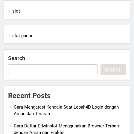
slot
slot gacor
Search
SEARCH
Recent Posts
Cara Mengatasi Kendala Saat Lebah4D Login dengan
Aman dan Terarah
Cara Daftar Edwinslot Menggunakan Browser Terbaru
dengan Aman dan Praktis