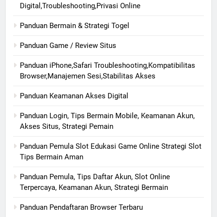
Digital,Troubleshooting,Privasi Online
Panduan Bermain & Strategi Togel
Panduan Game / Review Situs
Panduan iPhone,Safari Troubleshooting,Kompatibilitas
Browser,Manajemen Sesi,Stabilitas Akses
Panduan Keamanan Akses Digital
Panduan Login, Tips Bermain Mobile, Keamanan Akun,
Akses Situs, Strategi Pemain
Panduan Pemula Slot Edukasi Game Online Strategi Slot
Tips Bermain Aman
Panduan Pemula, Tips Daftar Akun, Slot Online
Terpercaya, Keamanan Akun, Strategi Bermain
Panduan Pendaftaran Browser Terbaru