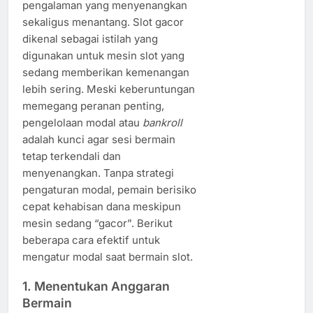
pengalaman yang menyenangkan
sekaligus menantang. Slot gacor
dikenal sebagai istilah yang
digunakan untuk mesin slot yang
sedang memberikan kemenangan
lebih sering. Meski keberuntungan
memegang peranan penting,
pengelolaan modal atau
bankroll
adalah kunci agar sesi bermain
tetap terkendali dan
menyenangkan. Tanpa strategi
pengaturan modal, pemain berisiko
cepat kehabisan dana meskipun
mesin sedang “gacor”. Berikut
beberapa cara efektif untuk
mengatur modal saat bermain slot.
1. Menentukan Anggaran
Bermain