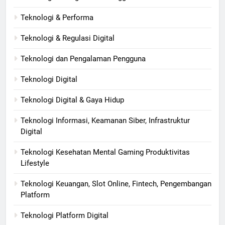
Teknologi & Performa
Teknologi & Regulasi Digital
Teknologi dan Pengalaman Pengguna
Teknologi Digital
Teknologi Digital & Gaya Hidup
Teknologi Informasi, Keamanan Siber, Infrastruktur
Digital
Teknologi Kesehatan Mental Gaming Produktivitas
Lifestyle
Teknologi Keuangan, Slot Online, Fintech, Pengembangan
Platform
Teknologi Platform Digital