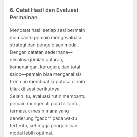
6. Catat Hasil dan Evaluasi
Permainan
Mencatat hasil setiap sesi bermain
membantu pemain mengevaluasi
strategi dan pengelolaan modal.
Dengan catatan sederhana—
misalnya jumlah putaran,
kemenangan, kerugian, dan total
saldo—pemain bisa menganalisis
tren dan membuat keputusan lebih
bijak di sesi berikutnya.
Selain itu, evaluasi rutin membantu
pemain mengenali pola tertentu,
termasuk mesin mana yang
cenderung “gacor” pada waktu
tertentu, sehingga pengelolaan
modal lebih optimal.