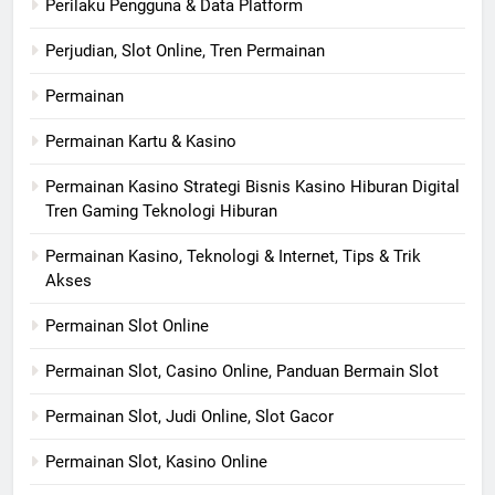
Perilaku Pengguna & Data Platform
Perjudian, Slot Online, Tren Permainan
Permainan
Permainan Kartu & Kasino
Permainan Kasino Strategi Bisnis Kasino Hiburan Digital
Tren Gaming Teknologi Hiburan
Permainan Kasino, Teknologi & Internet, Tips & Trik
Akses
Permainan Slot Online
Permainan Slot, Casino Online, Panduan Bermain Slot
Permainan Slot, Judi Online, Slot Gacor
Permainan Slot, Kasino Online