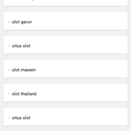
slot gacor
situs slot
slot maxwin
slot thailand
situs slot