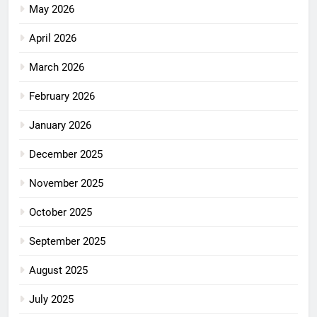
May 2026
April 2026
March 2026
February 2026
January 2026
December 2025
November 2025
October 2025
September 2025
August 2025
July 2025