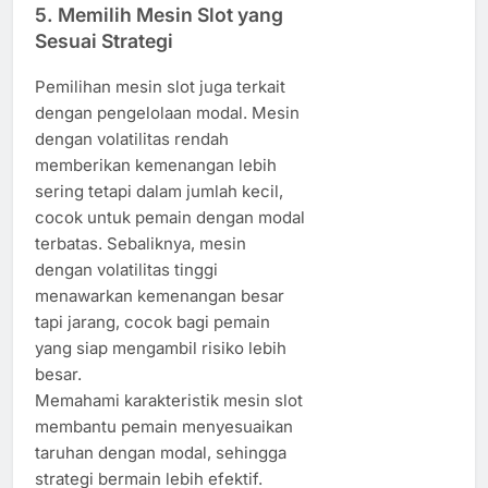
5. Memilih Mesin Slot yang
Sesuai Strategi
Pemilihan mesin slot juga terkait
dengan pengelolaan modal. Mesin
dengan volatilitas rendah
memberikan kemenangan lebih
sering tetapi dalam jumlah kecil,
cocok untuk pemain dengan modal
terbatas. Sebaliknya, mesin
dengan volatilitas tinggi
menawarkan kemenangan besar
tapi jarang, cocok bagi pemain
yang siap mengambil risiko lebih
besar.
Memahami karakteristik mesin slot
membantu pemain menyesuaikan
taruhan dengan modal, sehingga
strategi bermain lebih efektif.