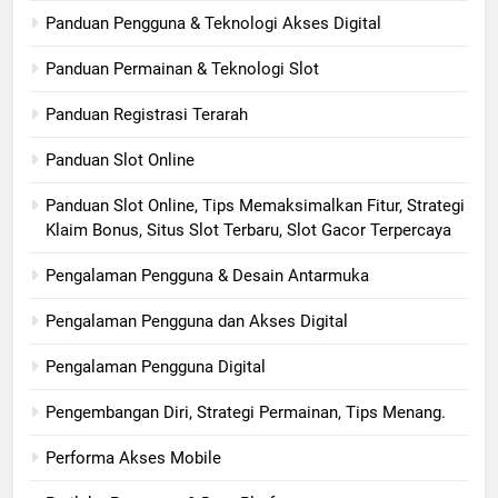
Panduan Pengguna & Teknologi Akses Digital
Panduan Permainan & Teknologi Slot
Panduan Registrasi Terarah
Panduan Slot Online
Panduan Slot Online, Tips Memaksimalkan Fitur, Strategi
Klaim Bonus, Situs Slot Terbaru, Slot Gacor Terpercaya
Pengalaman Pengguna & Desain Antarmuka
Pengalaman Pengguna dan Akses Digital
Pengalaman Pengguna Digital
Pengembangan Diri, Strategi Permainan, Tips Menang.
Performa Akses Mobile