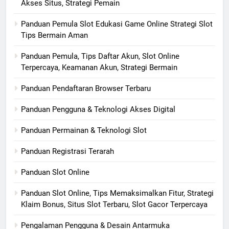
Akses Situs, Strategi Pemain
Panduan Pemula Slot Edukasi Game Online Strategi Slot
Tips Bermain Aman
Panduan Pemula, Tips Daftar Akun, Slot Online
Terpercaya, Keamanan Akun, Strategi Bermain
Panduan Pendaftaran Browser Terbaru
Panduan Pengguna & Teknologi Akses Digital
Panduan Permainan & Teknologi Slot
Panduan Registrasi Terarah
Panduan Slot Online
Panduan Slot Online, Tips Memaksimalkan Fitur, Strategi
Klaim Bonus, Situs Slot Terbaru, Slot Gacor Terpercaya
Pengalaman Pengguna & Desain Antarmuka