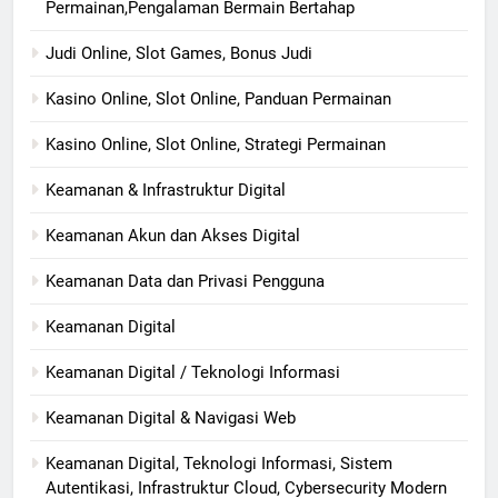
Permainan,Pengalaman Bermain Bertahap
Judi Online, Slot Games, Bonus Judi
Kasino Online, Slot Online, Panduan Permainan
Kasino Online, Slot Online, Strategi Permainan
Keamanan & Infrastruktur Digital
Keamanan Akun dan Akses Digital
Keamanan Data dan Privasi Pengguna
Keamanan Digital
Keamanan Digital / Teknologi Informasi
Keamanan Digital & Navigasi Web
Keamanan Digital, Teknologi Informasi, Sistem
Autentikasi, Infrastruktur Cloud, Cybersecurity Modern