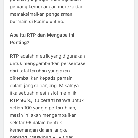
peluang kemenangan mereka dan
memaksimalkan pengalaman
bermain di kasino online.
Apa Itu RTP dan Mengapa Ini
Penting?
RTP
adalah metrik yang digunakan
untuk menggambarkan persentase
dari total taruhan yang akan
dikembalikan kepada pemain
dalam jangka panjang. Misalnya,
jika sebuah mesin slot memiliki
RTP 96%
, itu berarti bahwa untuk
setiap 100 yang dipertaruhkan,
mesin ini akan mengembalikan
sekitar 96 dalam bentuk
kemenangan dalam jangka
panjang. Meskipun
RTP
tidak