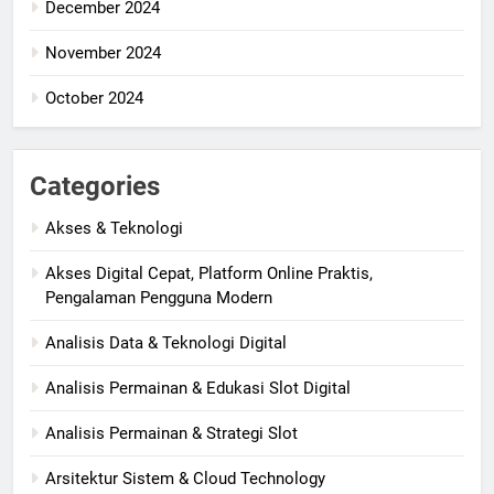
December 2024
November 2024
October 2024
Categories
Akses & Teknologi
Akses Digital Cepat, Platform Online Praktis,
Pengalaman Pengguna Modern
Analisis Data & Teknologi Digital
Analisis Permainan & Edukasi Slot Digital
Analisis Permainan & Strategi Slot
Arsitektur Sistem & Cloud Technology