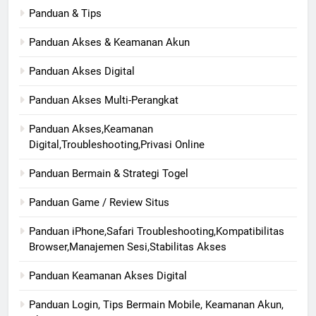
Panduan & Tips
Panduan Akses & Keamanan Akun
Panduan Akses Digital
Panduan Akses Multi-Perangkat
Panduan Akses,Keamanan
Digital,Troubleshooting,Privasi Online
Panduan Bermain & Strategi Togel
Panduan Game / Review Situs
Panduan iPhone,Safari Troubleshooting,Kompatibilitas
Browser,Manajemen Sesi,Stabilitas Akses
Panduan Keamanan Akses Digital
Panduan Login, Tips Bermain Mobile, Keamanan Akun,