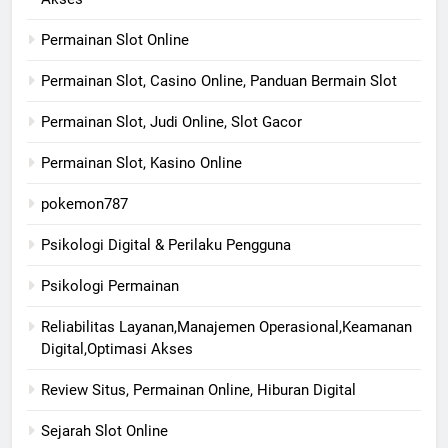
Permainan Slot Online
Permainan Slot, Casino Online, Panduan Bermain Slot
Permainan Slot, Judi Online, Slot Gacor
Permainan Slot, Kasino Online
pokemon787
Psikologi Digital & Perilaku Pengguna
Psikologi Permainan
Reliabilitas Layanan,Manajemen Operasional,Keamanan
Digital,Optimasi Akses
Review Situs, Permainan Online, Hiburan Digital
Sejarah Slot Online