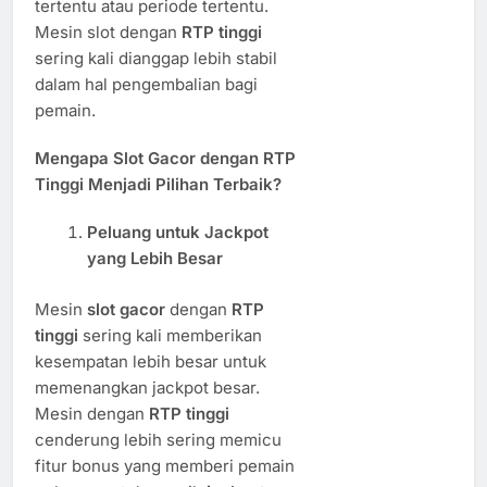
tertentu atau periode tertentu.
Mesin slot dengan
RTP tinggi
sering kali dianggap lebih stabil
dalam hal pengembalian bagi
pemain.
Mengapa Slot Gacor dengan RTP
Tinggi Menjadi Pilihan Terbaik?
Peluang untuk Jackpot
yang Lebih Besar
Mesin
slot gacor
dengan
RTP
tinggi
sering kali memberikan
kesempatan lebih besar untuk
memenangkan jackpot besar.
Mesin dengan
RTP tinggi
cenderung lebih sering memicu
fitur bonus yang memberi pemain