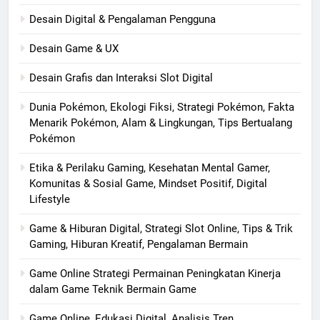
Desain Digital & Pengalaman Pengguna
Desain Game & UX
Desain Grafis dan Interaksi Slot Digital
Dunia Pokémon, Ekologi Fiksi, Strategi Pokémon, Fakta
Menarik Pokémon, Alam & Lingkungan, Tips Bertualang
Pokémon
Etika & Perilaku Gaming, Kesehatan Mental Gamer,
Komunitas & Sosial Game, Mindset Positif, Digital
Lifestyle
Game & Hiburan Digital, Strategi Slot Online, Tips & Trik
Gaming, Hiburan Kreatif, Pengalaman Bermain
Game Online Strategi Permainan Peningkatan Kinerja
dalam Game Teknik Bermain Game
Game Online, Edukasi Digital, Analisis Tren