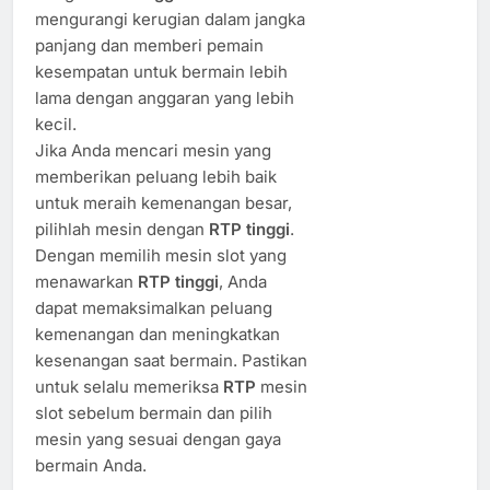
mengurangi kerugian dalam jangka
panjang dan memberi pemain
kesempatan untuk bermain lebih
lama dengan anggaran yang lebih
kecil.
Jika Anda mencari mesin yang
memberikan peluang lebih baik
untuk meraih kemenangan besar,
pilihlah mesin dengan
RTP tinggi
.
Dengan memilih mesin slot yang
menawarkan
RTP tinggi
, Anda
dapat memaksimalkan peluang
kemenangan dan meningkatkan
kesenangan saat bermain. Pastikan
untuk selalu memeriksa
RTP
mesin
slot sebelum bermain dan pilih
mesin yang sesuai dengan gaya
bermain Anda.