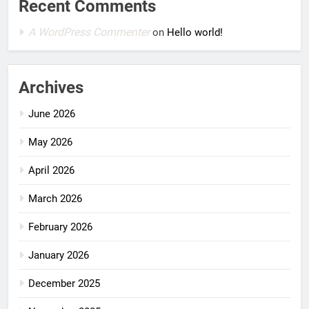
Recent Comments
A WordPress Commenter
on
Hello world!
Archives
June 2026
May 2026
April 2026
March 2026
February 2026
January 2026
December 2025