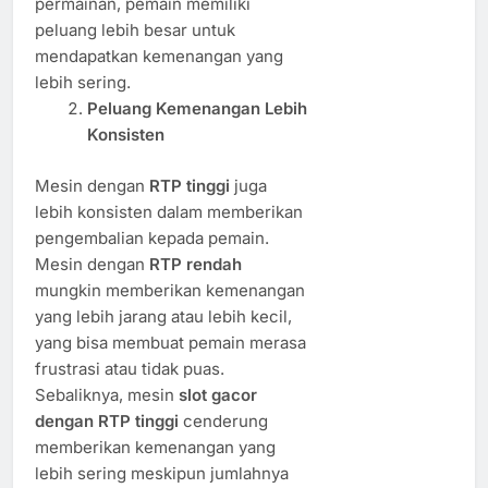
permainan, pemain memiliki
peluang lebih besar untuk
mendapatkan kemenangan yang
lebih sering.
Peluang Kemenangan Lebih
Konsisten
Mesin dengan
RTP tinggi
juga
lebih konsisten dalam memberikan
pengembalian kepada pemain.
Mesin dengan
RTP rendah
mungkin memberikan kemenangan
yang lebih jarang atau lebih kecil,
yang bisa membuat pemain merasa
frustrasi atau tidak puas.
Sebaliknya, mesin
slot gacor
dengan RTP tinggi
cenderung
memberikan kemenangan yang
lebih sering meskipun jumlahnya