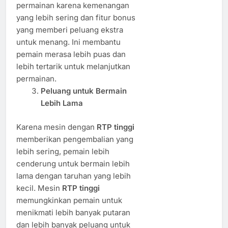
permainan karena kemenangan
yang lebih sering dan fitur bonus
yang memberi peluang ekstra
untuk menang. Ini membantu
pemain merasa lebih puas dan
lebih tertarik untuk melanjutkan
permainan.
Peluang untuk Bermain
Lebih Lama
Karena mesin dengan
RTP tinggi
memberikan pengembalian yang
lebih sering, pemain lebih
cenderung untuk bermain lebih
lama dengan taruhan yang lebih
kecil. Mesin
RTP tinggi
memungkinkan pemain untuk
menikmati lebih banyak putaran
dan lebih banyak peluang untuk