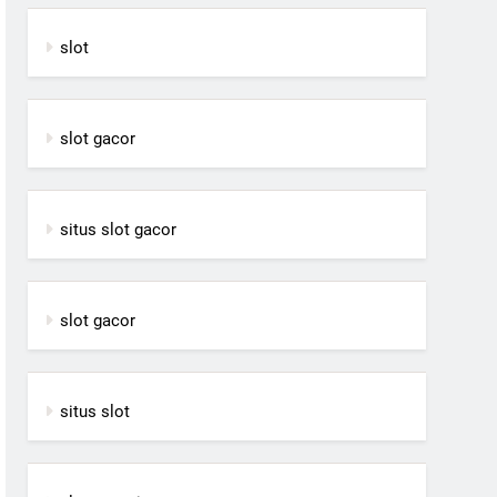
slot
slot gacor
situs slot gacor
slot gacor
situs slot