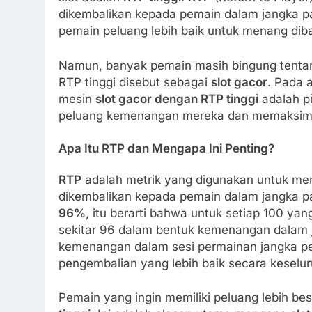
dikembalikan kepada pemain dalam jangka p
pemain peluang lebih baik untuk menang dib
Namun, banyak pemain masih bingung tentan
RTP tinggi disebut sebagai
slot gacor
. Pada 
mesin
slot gacor dengan RTP tinggi
adalah pi
peluang kemenangan mereka dan memaksimal
Apa Itu RTP dan Mengapa Ini Penting?
RTP
adalah metrik yang digunakan untuk men
dikembalikan kepada pemain dalam jangka pan
96%
, itu berarti bahwa untuk setiap 100 ya
sekitar 96 dalam bentuk kemenangan dalam 
kemenangan dalam sesi permainan jangka p
pengembalian yang lebih baik secara keselu
Pemain yang ingin memiliki peluang lebih b