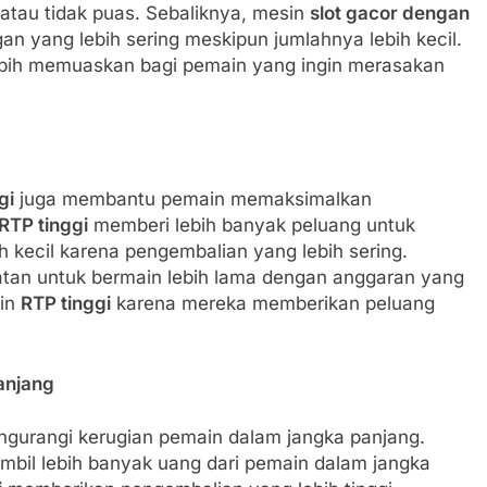
atau tidak puas. Sebaliknya, mesin
slot gacor dengan
yang lebih sering meskipun jumlahnya lebih kecil.
ebih memuaskan bagi pemain yang ingin merasakan
gi
juga membantu pemain memaksimalkan
RTP tinggi
memberi lebih banyak peluang untuk
h kecil karena pengembalian yang lebih sering.
tan untuk bermain lebih lama dengan anggaran yang
sin
RTP tinggi
karena mereka memberikan peluang
anjang
urangi kerugian pemain dalam jangka panjang.
il lebih banyak uang dari pemain dalam jangka