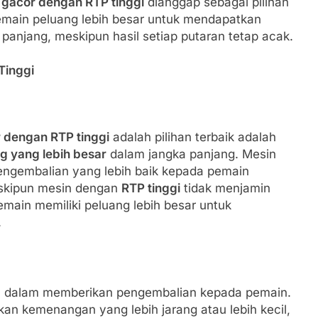
t gacor dengan RTP tinggi
dianggap sebagai pilihan
main peluang lebih besar untuk mendapatkan
panjang, meskipun hasil setiap putaran tetap acak.
Tinggi
r dengan RTP tinggi
adalah pilihan terbaik adalah
 yang lebih besar
dalam jangka panjang. Mesin
gembalian yang lebih baik kepada pemain
skipun mesin dengan
RTP tinggi
tidak menjamin
main memiliki peluang lebih besar untuk
.
en dalam memberikan pengembalian kepada pemain.
n kemenangan yang lebih jarang atau lebih kecil,