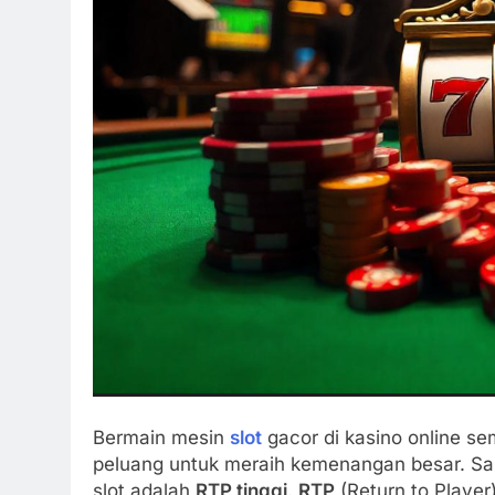
Bermain mesin
slot
gacor di kasino online s
peluang untuk meraih kemenangan besar. Sala
slot adalah
RTP tinggi
.
RTP
(Return to Player