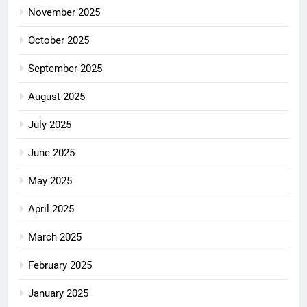
November 2025
October 2025
September 2025
August 2025
July 2025
June 2025
May 2025
April 2025
March 2025
February 2025
January 2025