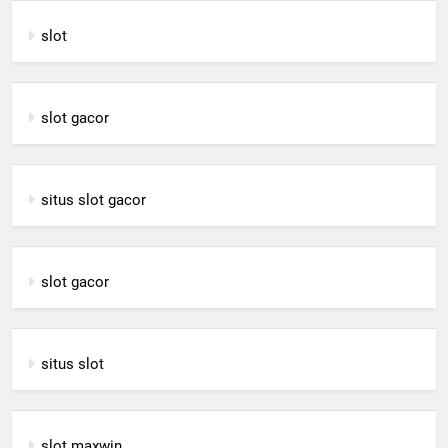
slot
slot gacor
situs slot gacor
slot gacor
situs slot
slot maxwin