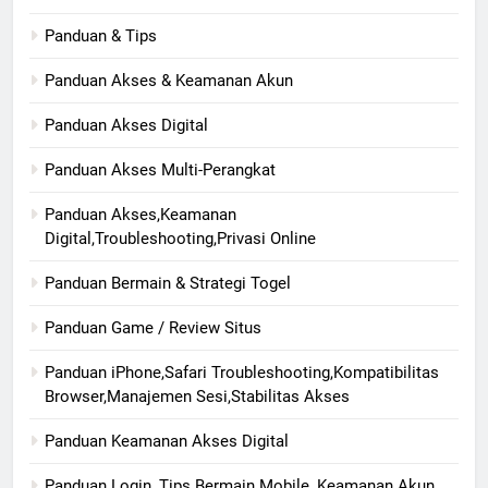
Panduan & Tips
Panduan Akses & Keamanan Akun
Panduan Akses Digital
Panduan Akses Multi-Perangkat
Panduan Akses,Keamanan
Digital,Troubleshooting,Privasi Online
Panduan Bermain & Strategi Togel
Panduan Game / Review Situs
Panduan iPhone,Safari Troubleshooting,Kompatibilitas
Browser,Manajemen Sesi,Stabilitas Akses
Panduan Keamanan Akses Digital
Panduan Login, Tips Bermain Mobile, Keamanan Akun,