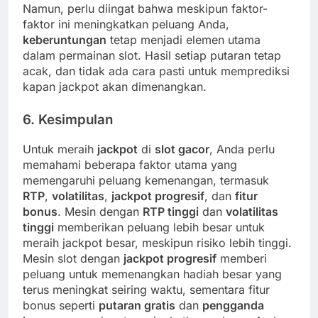
Namun, perlu diingat bahwa meskipun faktor-
faktor ini meningkatkan peluang Anda,
keberuntungan
tetap menjadi elemen utama
dalam permainan slot. Hasil setiap putaran tetap
acak, dan tidak ada cara pasti untuk memprediksi
kapan jackpot akan dimenangkan.
6.
Kesimpulan
Untuk meraih
jackpot
di
slot gacor
, Anda perlu
memahami beberapa faktor utama yang
memengaruhi peluang kemenangan, termasuk
RTP
,
volatilitas
,
jackpot progresif
, dan
fitur
bonus
. Mesin dengan
RTP tinggi
dan
volatilitas
tinggi
memberikan peluang lebih besar untuk
meraih jackpot besar, meskipun risiko lebih tinggi.
Mesin slot dengan
jackpot progresif
memberi
peluang untuk memenangkan hadiah besar yang
terus meningkat seiring waktu, sementara fitur
bonus seperti
putaran gratis
dan
pengganda