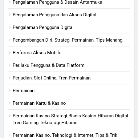
Pengalaman Pengguna & Desain Antarmuka
Pengalaman Pengguna dan Akses Digital
Pengalaman Pengguna Digital
Pengembangan Diri, Strategi Permainan, Tips Menang.
Performa Akses Mobile
Perilaku Pengguna & Data Platform
Perjudian, Slot Online, Tren Permainan
Permainan
Permainan Kartu & Kasino
Permainan Kasino Strategi Bisnis Kasino Hiburan Digital
Tren Gaming Teknologi Hiburan
Permainan Kasino, Teknologi & Internet, Tips & Trik