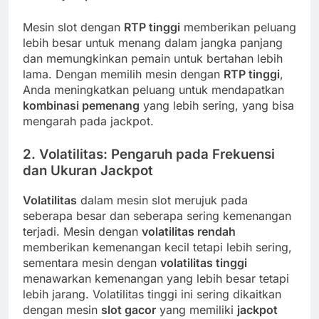
Mesin slot dengan
RTP tinggi
memberikan peluang
lebih besar untuk menang dalam jangka panjang
dan memungkinkan pemain untuk bertahan lebih
lama. Dengan memilih mesin dengan
RTP tinggi
,
Anda meningkatkan peluang untuk mendapatkan
kombinasi pemenang
yang lebih sering, yang bisa
mengarah pada jackpot.
2.
Volatilitas
: Pengaruh pada Frekuensi
dan Ukuran Jackpot
Volatilitas
dalam mesin slot merujuk pada
seberapa besar dan seberapa sering kemenangan
terjadi. Mesin dengan
volatilitas rendah
memberikan kemenangan kecil tetapi lebih sering,
sementara mesin dengan
volatilitas tinggi
menawarkan kemenangan yang lebih besar tetapi
lebih jarang. Volatilitas tinggi ini sering dikaitkan
dengan mesin
slot gacor
yang memiliki
jackpot