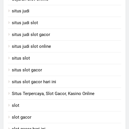
situs judi
situs judi slot
situs judi slot gacor
situs judi slot online
situs slot
situs slot gacor
situs slot gacor hari ini
Situs Terpercaya, Slot Gacor, Kasino Online
slot
slot gacor
slot gacor hari ini