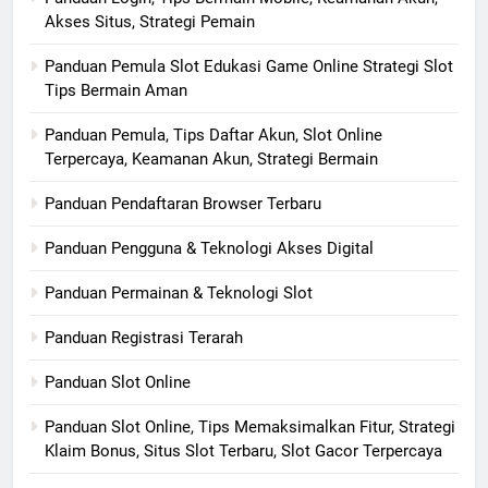
Akses Situs, Strategi Pemain
Panduan Pemula Slot Edukasi Game Online Strategi Slot
Tips Bermain Aman
Panduan Pemula, Tips Daftar Akun, Slot Online
Terpercaya, Keamanan Akun, Strategi Bermain
Panduan Pendaftaran Browser Terbaru
Panduan Pengguna & Teknologi Akses Digital
Panduan Permainan & Teknologi Slot
Panduan Registrasi Terarah
Panduan Slot Online
Panduan Slot Online, Tips Memaksimalkan Fitur, Strategi
Klaim Bonus, Situs Slot Terbaru, Slot Gacor Terpercaya